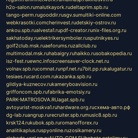
h2o-salon.ru
malutkayork.ru
deltaprim.spb.ru
tango-perm.ru
gooddir.ru
sgv.su
multiki-online.com
webkrasotki.com
cherinvest.ru
detskiy-ostrov.ru
ankou.spb.ru
alvesta1.ru
pdf-creator.ru
nix-files.org.ru
sakhatoday.ru
elektrikersymboler.ru
sputnikyes.ru
golf2club.msk.ru
aeforums.ru
zallclub.ru
multimodal.msk.ru
habaigry.ru
haikko.ru
sobakopedia.ru
isz-fest.ru
ewnc.info
screensaver-clock.net.ru
volnav.spb.ru
comnat.ru
npf.net.ru
7bit.pp.ru
kalugatur.ru
tesiaes.ru
card.com.ru
kazanka.spb.ru
gildiya-kuznecov.ru
kameryboavision.ru
griffoncom.spb.ru
fabrika-emotsiy.ru
PARK-MATROSOVA.RU
agat.spb.ru
avtoyurist-moskva1.ru
hardware.org.ru
схема-авто.рф
dg-lab.ru
angrup.ru
recruiter.spb.ru
music8.spb.ru
krsk124.ru
kubok.spb.ru
romanofforex.ru
analitikaplus.ru
spyonline.ru
zosikamery.ru
sloboda-ural.pp.ru
AUTO-COM.SU
hohota.net
alimy.ru