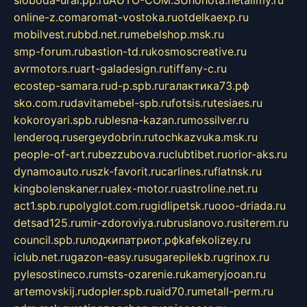
online-z.com
aromat-vostoka.ru
otdelkaexp.ru
mobilvest.ru
bbd.net.ru
mebelshop.msk.ru
smp-forum.ru
bastion-td.ru
kosmoscreative.ru
avrmotors.ru
art-galadesign.ru
tiffany-c.ru
ecostep-samara.ru
d-p.spb.ru
галактика73.рф
sko.com.ru
davitamebel-spb.ru
fotsis.ru
tesiaes.ru
kokoroyari.spb.ru
blesna-kazan.ru
mossilver.ru
lenderoq.ru
sergeydobrin.ru
tochkazvuka.msk.ru
people-of-art.ru
bezzubova.ru
clubtibet.ru
orior-aks.ru
dynamoauto.ru
szk-favorit.ru
carlines.ru
flatnsk.ru
kingbolenskaner.ru
alex-motor.ru
astroline.net.ru
act1.spb.ru
polyglot.com.ru
gidlipetsk.ru
ooo-driada.ru
detsad125.ru
mir-zdoroviya.ru
bruslanovo.ru
siterem.ru
council.spb.ru
лодкипатриот.рф
kafekolizey.ru
iclub.net.ru
gazon-easy.ru
sugarepilekb.ru
grinox.ru
pylesostineco.ru
msts-ozarenie.ru
kameryjooan.ru
artemovskij.ru
dopler.spb.ru
aid70.ru
metall-perm.ru