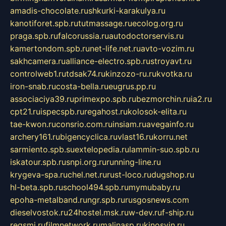
amadis-chocolate.ru
shkurki-karakulya.ru
kanotiforet.spb.ru
tutmassage.ru
ecolog.org.ru
praga.spb.ru
falcorussia.ru
autodoctorservis.ru
kamertondom.spb.ru
net-life.net.ru
avto-vozim.ru
sakhcamera.ru
alliance-electro.spb.ru
stroyavt.ru
controlweb1.ru
tdsak74.ru
kinzozo-ru.ru
kvotka.ru
iron-snab.ru
costa-bella.ru
eugrus.pp.ru
associaciya39.ru
primexpo.spb.ru
bezmorchin.ru
ia2.ru
cpt21.ru
ispecspb.ru
regahost.ru
kolosok-elita.ru
tae-kwon.ru
consrio.com.ru
insiam.ru
avegainfo.ru
archery161.ru
bigencyclica.ru
vlast16.ru
korru.net
sarmiento.spb.su
extelopedia.ru
lammin-suo.spb.ru
iskatour.spb.ru
snpi.org.ru
running-line.ru
krygeva-spa.ru
chel.net.ru
rust-loco.ru
dugshop.ru
hl-beta.spb.ru
school494.spb.ru
mymubaby.ru
epoha-metalband.ru
ngr.spb.ru
rusgosnews.com
dieselvostok.ru
24hostel.msk.ru
w-dev.ru
f-ship.ru
regsmi.ru
filmnetwork.ru
malinasp.ru
kinosvin.ru