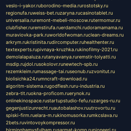
veslo-i-yakor.ru
borodino-media.ru
rostotsky.ru
regionufa.ru
weiss-bet.ru
zaryna.ru
casinotablet.ru
universalia.ru
remont-mebeli-moscow.ru
termomur.ru
clubfisher.ru
remstirufa.ru
erdamchi.ru
doramamama.ru
muraviovka-park.ru
worldofwoman.ru
clean-dreams.ru
arkrym.ru
kristinita.ru
dircomputer.ru
healthenter.ru
textexperts.ru
pivnaya-kruzhka.ru
kinofilmy-2021.ru
demolalapaluza.ru
tanyavanya.ru
remstir-tolyatti.ru
msdip.ru
jdol.ru
sokolovr.ru
newtech-spb.ru
rezemkleim.ru
massage-tai.ru
seonub.ru
zvonitut.ru
biolisichka24.ru
mncraft-download.ru
algoritm-sistema.ru
godflesh.ru
ru-industria.ru
zebra-tlt.ru
okna-proficom.ru
erynok.ru
onlinekinospace.ru
startupstudio-fefu.ru
zarges-ru.ru
gegenjustizunrecht.ru
autobalashov.ru
utrovortu.ru
spiski-firm.ru
elara-m.ru
kinomusorka.ru
mkcslava.ru
2bets.ru
vintovoykompressor.ru
birminghamvsfulham.ru
sarmat-komp.ru
pioneeri.ru