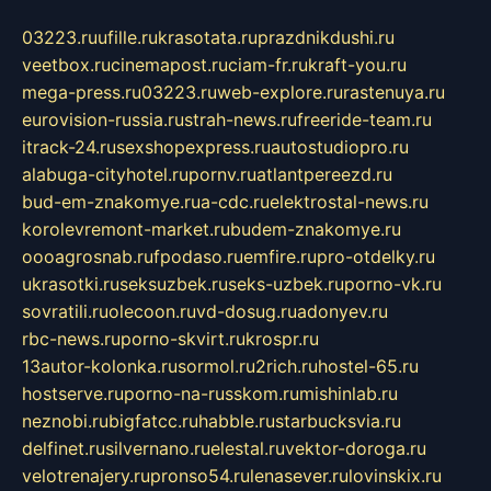
03223.ru
ufille.ru
krasotata.ru
prazdnikdushi.ru
veetbox.ru
cinemapost.ru
ciam-fr.ru
kraft-you.ru
mega-press.ru
03223.ru
web-explore.ru
rastenuya.ru
eurovision-russia.ru
strah-news.ru
freeride-team.ru
itrack-24.ru
sexshopexpress.ru
autostudiopro.ru
alabuga-cityhotel.ru
pornv.ru
atlantpereezd.ru
bud-em-znakomye.ru
a-cdc.ru
elektrostal-news.ru
korolevremont-market.ru
budem-znakomye.ru
oooagrosnab.ru
fpodaso.ru
emfire.ru
pro-otdelky.ru
ukrasotki.ru
seksuzbek.ru
seks-uzbek.ru
porno-vk.ru
sovratili.ru
olecoon.ru
vd-dosug.ru
adonyev.ru
rbc-news.ru
porno-skvirt.ru
krospr.ru
13autor-kolonka.ru
sormol.ru
2rich.ru
hostel-65.ru
hostserve.ru
porno-na-russkom.ru
mishinlab.ru
neznobi.ru
bigfatcc.ru
habble.ru
starbucksvia.ru
delfinet.ru
silvernano.ru
elestal.ru
vektor-doroga.ru
velotrenajery.ru
pronso54.ru
lenasever.ru
lovinskix.ru