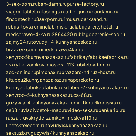
3-sex-porn.ru
ban-damn.ru
purse-factory.ru
viagra-tablet.ru
fasbags.ru
adler-jun.ru
bandamn.ru
fincontech.ru
3sexporn.ru
1mus.ru
darksand.ru
rebus-toys.ru
minelab-msk.ru
alabuga-cityhotel.ru
medsprawo-4-ka.ru
2864420.ru
blagodarenie-spb.ru
zajmy24.ru
tovudyi-4-kuhnyanazakaz.ru
brazzerscom.ru
medsprawo4ka.ru
xehyroo5kuhnyanazakaz.ru
fabrikayfabrikaefabrika.ru
vskrytie-zamkov-moskva-113.ru
biletnadom.ru
zed-online.ru
pimchax.ru
brazzers-hd.ru
z-host.ru
kitubeu2kuhnyanazakaz.ru
naperekate.ru
kuhnyaofabrikaufabrik.ru
kitubeu-2-kuhnyanazakaz.ru
xehyroo-5-kuhnyanazakaz.ru
cs-68.ru
guzywia-4-kuhnyanazakaz.ru
mir-tk.ru
vlknrussia.ru
cs68.ru
vladivostok-map.ru
video-seks.ru
bankaribi.ru
raszar.ru
vskrytie-zamkov-moskva113.ru
lipetsktelecom.ru
tovudyi4kuhnyanazakaz.ru
seksuzb.ru
guzywia4kuhnyanazakaz.ru