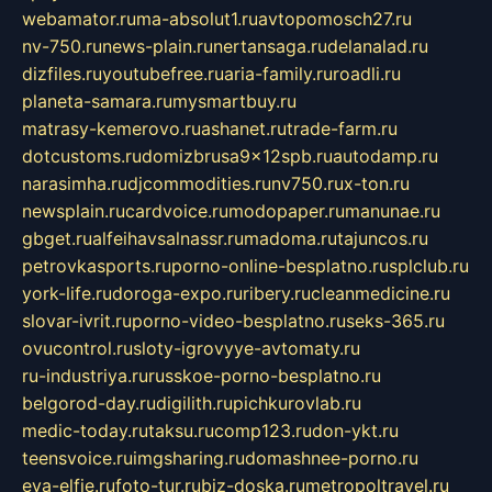
webamator.ru
ma-absolut1.ru
avtopomosch27.ru
nv-750.ru
news-plain.ru
nertansaga.ru
delanalad.ru
dizfiles.ru
youtubefree.ru
aria-family.ru
roadli.ru
planeta-samara.ru
mysmartbuy.ru
matrasy-kemerovo.ru
ashanet.ru
trade-farm.ru
dotcustoms.ru
domizbrusa9x12spb.ru
autodamp.ru
narasimha.ru
djcommodities.ru
nv750.ru
x-ton.ru
newsplain.ru
cardvoice.ru
modopaper.ru
manunae.ru
gbget.ru
alfeihavsalnassr.ru
madoma.ru
tajuncos.ru
petrovkasports.ru
porno-online-besplatno.ru
splclub.ru
york-life.ru
doroga-expo.ru
ribery.ru
cleanmedicine.ru
slovar-ivrit.ru
porno-video-besplatno.ru
seks-365.ru
ovucontrol.ru
sloty-igrovyye-avtomaty.ru
ru-industriya.ru
russkoe-porno-besplatno.ru
belgorod-day.ru
digilith.ru
pichkurovlab.ru
medic-today.ru
taksu.ru
comp123.ru
don-ykt.ru
teensvoice.ru
imgsharing.ru
domashnee-porno.ru
eva-elfie.ru
foto-tur.ru
biz-doska.ru
metropoltravel.ru