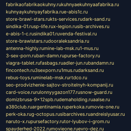
fabrikaofabrikaokuhny.ru
kuhnyaekuhnyaafabrika.ru
kuhnyaykuhnyayfabrika.ru
e-abis1c.ru
store-brawl-stars.ru
kts-services.ru
dark-sand.ru
sindika-01.ru
sp-life.ru
x-legion.ru
sib-archives.ru
e-abis-1-c.ru
sindika01.ru
venda-festival.ru
store-brawlstars.ru
dooraleksandria.ru
antenna-highly.ru
mine-lab-msk.ru
1-mus.ru
3-sex-porn.ru
ban-damn.ru
purse-factory.ru
viagra-tablet.ru
fasbags.ru
adler-jun.ru
bandamn.ru
fincontech.ru
3sexporn.ru
1mus.ru
darksand.ru
rebus-toys.ru
minelab-msk.ru
rtdco.ru
seo-prodvizhenie-sajtov-stroitelnyh-kompanij.ru
card-voice.ru
rulonnyygazon177.ru
snow-guard.ru
domizbrusa-9x12spb.ru
demaholding.ru
aalse.ru
a380club.ru
argentinamia.ru
perkoka.ru
movie-one.ru
perk-oka.ru
g-octopus.ru
sibarchives.ru
andreislyusar.ru
naruto-x.ru
pursefactory.ru
tor-lyubov-i-grom.ru
spayderhed-2022.ru
movieone.ru
evro-dez.ru