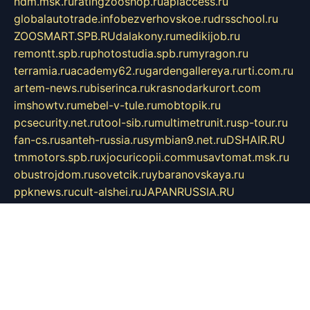
ndm.msk.ru
ratingzooshop.ru
apiaccess.ru
globalautotrade.info
bezverhovskoe.ru
drsschool.ru
ZOOSMART.SPB.RU
dalakony.ru
medikijob.ru
remontt.spb.ru
photostudia.spb.ru
myragon.ru
terramia.ru
academy62.ru
gardengallereya.ru
rti.com.ru
artem-news.ru
biserinca.ru
krasnodarkurort.com
imshowtv.ru
mebel-v-tule.ru
mobtopik.ru
pcsecurity.net.ru
tool-sib.ru
multimetrunit.ru
sp-tour.ru
fan-cs.ru
santeh-russia.ru
symbian9.net.ru
DSHAIR.RU
tmmotors.spb.ru
xjocuricopii.com
musavtomat.msk.ru
obustrojdom.ru
sovetcik.ru
ybaranovskaya.ru
ppknews.ru
cult-alshei.ru
JAPANRUSSIA.RU
proekciyamebel.ru
imper-finans.ru
rim.org.ru
glamourai.ru
brassminus.ru
zabor-pro.ru
ftn.pp.ru
dorogoe58.ru
laimengpacker.ru
kuzova-zapchasti.ru
sageerp.ru
taxodrom.ru
dsrazvitie.ru
hardcity.net.ru
ratinghomegames.ru
topservice25.ru
gubernyan.ru
gtglasslined.ru
ii4.ru
tssport.spb.ru
andorra24.com