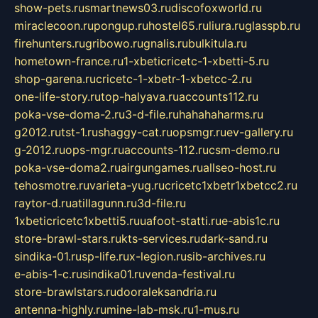
show-pets.ru
smartnews03.ru
discofoxworld.ru
miraclecoon.ru
pongup.ru
hostel65.ru
liura.ru
glasspb.ru
firehunters.ru
gribowo.ru
gnalis.ru
bulkitula.ru
hometown-france.ru
1-xbeticricetc-1-xbetti-5.ru
shop-garena.ru
cricetc-1-xbetr-1-xbetcc-2.ru
one-life-story.ru
top-halyava.ru
accounts112.ru
poka-vse-doma-2.ru
3-d-file.ru
hahahaharms.ru
g2012.ru
tst-1.ru
shaggy-cat.ru
opsmgr.ru
ev-gallery.ru
g-2012.ru
ops-mgr.ru
accounts-112.ru
csm-demo.ru
poka-vse-doma2.ru
airgungames.ru
allseo-host.ru
tehosmotre.ru
varieta-yug.ru
cricetc1xbetr1xbetcc2.ru
raytor-d.ru
atillagunn.ru
3d-file.ru
1xbeticricetc1xbetti5.ru
uafoot-statti.ru
e-abis1c.ru
store-brawl-stars.ru
kts-services.ru
dark-sand.ru
sindika-01.ru
sp-life.ru
x-legion.ru
sib-archives.ru
e-abis-1-c.ru
sindika01.ru
venda-festival.ru
store-brawlstars.ru
dooraleksandria.ru
antenna-highly.ru
mine-lab-msk.ru
1-mus.ru