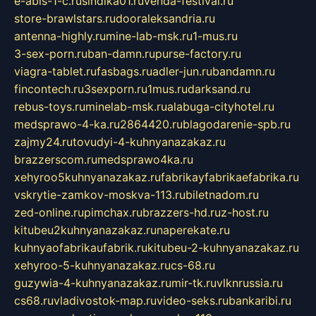
e-abis-1-c.ru
sindika01.ru
venda-festival.ru
store-brawlstars.ru
dooraleksandria.ru
antenna-highly.ru
mine-lab-msk.ru
1-mus.ru
3-sex-porn.ru
ban-damn.ru
purse-factory.ru
viagra-tablet.ru
fasbags.ru
adler-jun.ru
bandamn.ru
fincontech.ru
3sexporn.ru
1mus.ru
darksand.ru
rebus-toys.ru
minelab-msk.ru
alabuga-cityhotel.ru
medsprawo-4-ka.ru
2864420.ru
blagodarenie-spb.ru
zajmy24.ru
tovudyi-4-kuhnyanazakaz.ru
brazzerscom.ru
medsprawo4ka.ru
xehyroo5kuhnyanazakaz.ru
fabrikayfabrikaefabrika.ru
vskrytie-zamkov-moskva-113.ru
biletnadom.ru
zed-online.ru
pimchax.ru
brazzers-hd.ru
z-host.ru
kitubeu2kuhnyanazakaz.ru
naperekate.ru
kuhnyaofabrikaufabrik.ru
kitubeu-2-kuhnyanazakaz.ru
xehyroo-5-kuhnyanazakaz.ru
cs-68.ru
guzywia-4-kuhnyanazakaz.ru
mir-tk.ru
vlknrussia.ru
cs68.ru
vladivostok-map.ru
video-seks.ru
bankaribi.ru