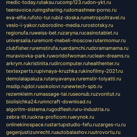
medic-today.ru
taksu.ru
comp123.ru
don-ykt.ru
teensvoice.ru
imgsharing.ru
domashnee-porno.ru
eva-elfie.ru
foto-tur.ru
biz-doska.ru
metropoltravel.ru
veslo-i-yakor.ru
borodino-media.ru
rostotsky.ru
regionufa.ru
weiss-bet.ru
zaryna.ru
casinotablet.ru
universalia.ru
remont-mebeli-moscow.ru
termomur.ru
clubfisher.ru
remstirufa.ru
erdamchi.ru
doramamama.ru
muraviovka-park.ru
worldofwoman.ru
clean-dreams.ru
arkrym.ru
kristinita.ru
dircomputer.ru
healthenter.ru
textexperts.ru
pivnaya-kruzhka.ru
kinofilmy-2021.ru
demolalapaluza.ru
tanyavanya.ru
remstir-tolyatti.ru
msdip.ru
jdol.ru
sokolovr.ru
newtech-spb.ru
rezemkleim.ru
massage-tai.ru
seonub.ru
zvonitut.ru
biolisichka24.ru
mncraft-download.ru
algoritm-sistema.ru
godflesh.ru
ru-industria.ru
zebra-tlt.ru
okna-proficom.ru
erynok.ru
onlinekinospace.ru
startupstudio-fefu.ru
zarges-ru.ru
gegenjustizunrecht.ru
autobalashov.ru
utrovortu.ru