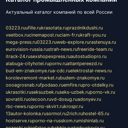
Актуальный каталог компаний по всей России
03223.ru
ufille.ru
krasotata.ru
prazdnikdushi.ru
veetbox.ru
cinemapost.ru
ciam-fr.ru
kraft-you.ru
mega-press.ru
03223.ru
web-explore.ru
rastenuya.ru
eurovision-russia.ru
strah-news.ru
freeride-team.ru
itrack-24.ru
sexshopexpress.ru
autostudiopro.ru
alabuga-cityhotel.ru
pornv.ru
atlantpereezd.ru
bud-em-znakomye.ru
a-cdc.ru
elektrostal-news.ru
korolevremont-market.ru
budem-znakomye.ru
oooagrosnab.ru
fpodaso.ru
emfire.ru
pro-otdelky.ru
ukrasotki.ru
seksuzbek.ru
seks-uzbek.ru
porno-vk.ru
sovratili.ru
olecoon.ru
vd-dosug.ru
adonyev.ru
rbc-news.ru
porno-skvirt.ru
krospr.ru
13autor-kolonka.ru
sormol.ru
2rich.ru
hostel-65.ru
hostserve.ru
porno-na-russkom.ru
mishinlab.ru
neznobi.ru
bigfatcc.ru
habble.ru
starbucksvia.ru