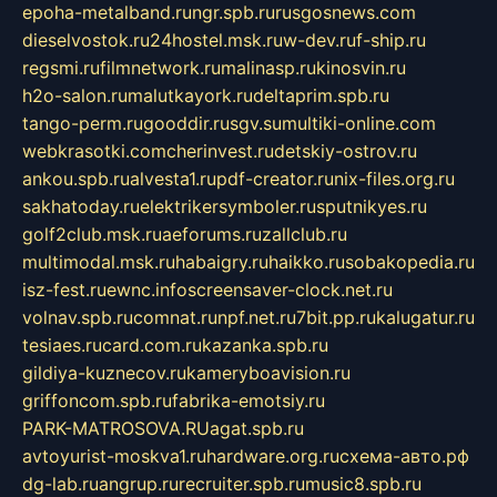
epoha-metalband.ru
ngr.spb.ru
rusgosnews.com
dieselvostok.ru
24hostel.msk.ru
w-dev.ru
f-ship.ru
regsmi.ru
filmnetwork.ru
malinasp.ru
kinosvin.ru
h2o-salon.ru
malutkayork.ru
deltaprim.spb.ru
tango-perm.ru
gooddir.ru
sgv.su
multiki-online.com
webkrasotki.com
cherinvest.ru
detskiy-ostrov.ru
ankou.spb.ru
alvesta1.ru
pdf-creator.ru
nix-files.org.ru
sakhatoday.ru
elektrikersymboler.ru
sputnikyes.ru
golf2club.msk.ru
aeforums.ru
zallclub.ru
multimodal.msk.ru
habaigry.ru
haikko.ru
sobakopedia.ru
isz-fest.ru
ewnc.info
screensaver-clock.net.ru
volnav.spb.ru
comnat.ru
npf.net.ru
7bit.pp.ru
kalugatur.ru
tesiaes.ru
card.com.ru
kazanka.spb.ru
gildiya-kuznecov.ru
kameryboavision.ru
griffoncom.spb.ru
fabrika-emotsiy.ru
PARK-MATROSOVA.RU
agat.spb.ru
avtoyurist-moskva1.ru
hardware.org.ru
схема-авто.рф
dg-lab.ru
angrup.ru
recruiter.spb.ru
music8.spb.ru