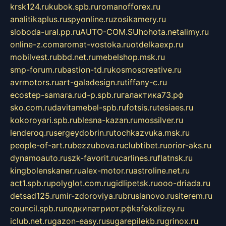
krsk124.ru
kubok.spb.ru
romanofforex.ru
analitikaplus.ru
spyonline.ru
zosikamery.ru
sloboda-ural.pp.ru
AUTO-COM.SU
hohota.net
alimy.ru
online-z.com
aromat-vostoka.ru
otdelkaexp.ru
mobilvest.ru
bbd.net.ru
mebelshop.msk.ru
smp-forum.ru
bastion-td.ru
kosmoscreative.ru
avrmotors.ru
art-galadesign.ru
tiffany-c.ru
ecostep-samara.ru
d-p.spb.ru
галактика73.рф
sko.com.ru
davitamebel-spb.ru
fotsis.ru
tesiaes.ru
kokoroyari.spb.ru
blesna-kazan.ru
mossilver.ru
lenderoq.ru
sergeydobrin.ru
tochkazvuka.msk.ru
people-of-art.ru
bezzubova.ru
clubtibet.ru
orior-aks.ru
dynamoauto.ru
szk-favorit.ru
carlines.ru
flatnsk.ru
kingbolenskaner.ru
alex-motor.ru
astroline.net.ru
act1.spb.ru
polyglot.com.ru
gidlipetsk.ru
ooo-driada.ru
detsad125.ru
mir-zdoroviya.ru
bruslanovo.ru
siterem.ru
council.spb.ru
лодкипатриот.рф
kafekolizey.ru
iclub.net.ru
gazon-easy.ru
sugarepilekb.ru
grinox.ru