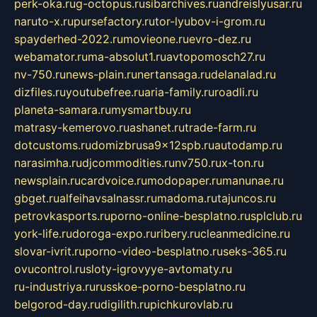
perk-oka.ru
g-octopus.ru
sibarchives.ru
andreislyusar.ru
naruto-x.ru
pursefactory.ru
tor-lyubov-i-grom.ru
spayderhed-2022.ru
movieone.ru
evro-dez.ru
webamator.ru
ma-absolut1.ru
avtopomosch27.ru
nv-750.ru
news-plain.ru
nertansaga.ru
delanalad.ru
dizfiles.ru
youtubefree.ru
aria-family.ru
roadli.ru
planeta-samara.ru
mysmartbuy.ru
matrasy-kemerovo.ru
ashanet.ru
trade-farm.ru
dotcustoms.ru
domizbrusa9x12spb.ru
autodamp.ru
narasimha.ru
djcommodities.ru
nv750.ru
x-ton.ru
newsplain.ru
cardvoice.ru
modopaper.ru
manunae.ru
gbget.ru
alfeihavsalnassr.ru
madoma.ru
tajuncos.ru
petrovkasports.ru
porno-online-besplatno.ru
splclub.ru
york-life.ru
doroga-expo.ru
ribery.ru
cleanmedicine.ru
slovar-ivrit.ru
porno-video-besplatno.ru
seks-365.ru
ovucontrol.ru
sloty-igrovyye-avtomaty.ru
ru-industriya.ru
russkoe-porno-besplatno.ru
belgorod-day.ru
digilith.ru
pichkurovlab.ru