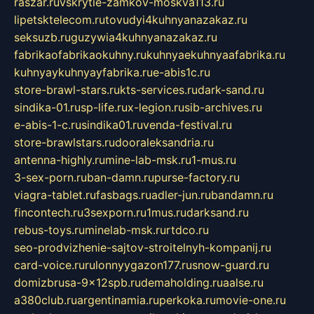
raszar.ru
vskrytie-zamkov-moskva113.ru
lipetsktelecom.ru
tovudyi4kuhnyanazakaz.ru
seksuzb.ru
guzywia4kuhnyanazakaz.ru
fabrikaofabrikaokuhny.ru
kuhnyaekuhnyaafabrika.ru
kuhnyaykuhnyayfabrika.ru
e-abis1c.ru
store-brawl-stars.ru
kts-services.ru
dark-sand.ru
sindika-01.ru
sp-life.ru
x-legion.ru
sib-archives.ru
e-abis-1-c.ru
sindika01.ru
venda-festival.ru
store-brawlstars.ru
dooraleksandria.ru
antenna-highly.ru
mine-lab-msk.ru
1-mus.ru
3-sex-porn.ru
ban-damn.ru
purse-factory.ru
viagra-tablet.ru
fasbags.ru
adler-jun.ru
bandamn.ru
fincontech.ru
3sexporn.ru
1mus.ru
darksand.ru
rebus-toys.ru
minelab-msk.ru
rtdco.ru
seo-prodvizhenie-sajtov-stroitelnyh-kompanij.ru
card-voice.ru
rulonnyygazon177.ru
snow-guard.ru
domizbrusa-9x12spb.ru
demaholding.ru
aalse.ru
a380club.ru
argentinamia.ru
perkoka.ru
movie-one.ru