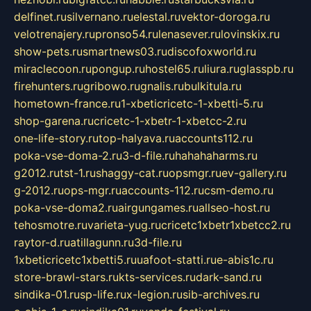
delfinet.ru
silvernano.ru
elestal.ru
vektor-doroga.ru
velotrenajery.ru
pronso54.ru
lenasever.ru
lovinskix.ru
show-pets.ru
smartnews03.ru
discofoxworld.ru
miraclecoon.ru
pongup.ru
hostel65.ru
liura.ru
glasspb.ru
firehunters.ru
gribowo.ru
gnalis.ru
bulkitula.ru
hometown-france.ru
1-xbeticricetc-1-xbetti-5.ru
shop-garena.ru
cricetc-1-xbetr-1-xbetcc-2.ru
one-life-story.ru
top-halyava.ru
accounts112.ru
poka-vse-doma-2.ru
3-d-file.ru
hahahaharms.ru
g2012.ru
tst-1.ru
shaggy-cat.ru
opsmgr.ru
ev-gallery.ru
g-2012.ru
ops-mgr.ru
accounts-112.ru
csm-demo.ru
poka-vse-doma2.ru
airgungames.ru
allseo-host.ru
tehosmotre.ru
varieta-yug.ru
cricetc1xbetr1xbetcc2.ru
raytor-d.ru
atillagunn.ru
3d-file.ru
1xbeticricetc1xbetti5.ru
uafoot-statti.ru
e-abis1c.ru
store-brawl-stars.ru
kts-services.ru
dark-sand.ru
sindika-01.ru
sp-life.ru
x-legion.ru
sib-archives.ru