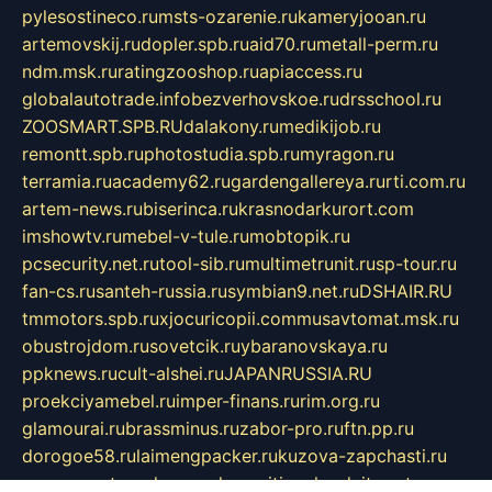
pylesostineco.ru
msts-ozarenie.ru
kameryjooan.ru
artemovskij.ru
dopler.spb.ru
aid70.ru
metall-perm.ru
ndm.msk.ru
ratingzooshop.ru
apiaccess.ru
globalautotrade.info
bezverhovskoe.ru
drsschool.ru
ZOOSMART.SPB.RU
dalakony.ru
medikijob.ru
remontt.spb.ru
photostudia.spb.ru
myragon.ru
terramia.ru
academy62.ru
gardengallereya.ru
rti.com.ru
artem-news.ru
biserinca.ru
krasnodarkurort.com
imshowtv.ru
mebel-v-tule.ru
mobtopik.ru
pcsecurity.net.ru
tool-sib.ru
multimetrunit.ru
sp-tour.ru
fan-cs.ru
santeh-russia.ru
symbian9.net.ru
DSHAIR.RU
tmmotors.spb.ru
xjocuricopii.com
musavtomat.msk.ru
obustrojdom.ru
sovetcik.ru
ybaranovskaya.ru
ppknews.ru
cult-alshei.ru
JAPANRUSSIA.RU
proekciyamebel.ru
imper-finans.ru
rim.org.ru
glamourai.ru
brassminus.ru
zabor-pro.ru
ftn.pp.ru
dorogoe58.ru
laimengpacker.ru
kuzova-zapchasti.ru
sageerp.ru
taxodrom.ru
dsrazvitie.ru
hardcity.net.ru