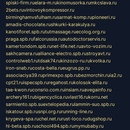
spiski-firm.ru
elara-m.ru
kinomusorka.ru
mkcslava.ru
2bets.ru
vintovoykompressor.ru
birminghamvsfulham.ru
sarmat-komp.ru
pioneeri.ru
amadis-chocolate.ru
shkurki-karakulya.ru
kanotiforet.spb.ru
tutmassage.ru
ecolog.org.ru
praga.spb.ru
falcorussia.ru
autodoctorservis.ru
kamertondom.spb.ru
net-life.net.ru
avto-vozim.ru
sakhcamera.ru
alliance-electro.spb.ru
stroyavt.ru
controlweb1.ru
tdsak74.ru
kinzozo-ru.ru
kvotka.ru
iron-snab.ru
costa-bella.ru
eugrus.pp.ru
associaciya39.ru
primexpo.spb.ru
bezmorchin.ru
ia2.ru
cpt21.ru
ispecspb.ru
regahost.ru
kolosok-elita.ru
tae-kwon.ru
consrio.com.ru
insiam.ru
avegainfo.ru
archery161.ru
bigencyclica.ru
vlast16.ru
korru.net
sarmiento.spb.su
extelopedia.ru
lammin-suo.spb.ru
iskatour.spb.ru
snpi.org.ru
running-line.ru
krygeva-spa.ru
chel.net.ru
rust-loco.ru
dugshop.ru
hl-beta.spb.ru
school494.spb.ru
mymubaby.ru