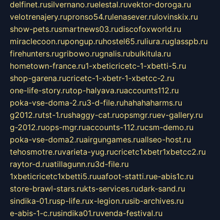
delfinet.ru
silvernano.ru
elestal.ru
vektor-doroga.ru
velotrenajery.ru
pronso54.ru
lenasever.ru
lovinskix.ru
show-pets.ru
smartnews03.ru
discofoxworld.ru
miraclecoon.ru
pongup.ru
hostel65.ru
liura.ru
glasspb.ru
firehunters.ru
gribowo.ru
gnalis.ru
bulkitula.ru
hometown-france.ru
1-xbeticricetc-1-xbetti-5.ru
shop-garena.ru
cricetc-1-xbetr-1-xbetcc-2.ru
one-life-story.ru
top-halyava.ru
accounts112.ru
poka-vse-doma-2.ru
3-d-file.ru
hahahaharms.ru
g2012.ru
tst-1.ru
shaggy-cat.ru
opsmgr.ru
ev-gallery.ru
g-2012.ru
ops-mgr.ru
accounts-112.ru
csm-demo.ru
poka-vse-doma2.ru
airgungames.ru
allseo-host.ru
tehosmotre.ru
varieta-yug.ru
cricetc1xbetr1xbetcc2.ru
raytor-d.ru
atillagunn.ru
3d-file.ru
1xbeticricetc1xbetti5.ru
uafoot-statti.ru
e-abis1c.ru
store-brawl-stars.ru
kts-services.ru
dark-sand.ru
sindika-01.ru
sp-life.ru
x-legion.ru
sib-archives.ru
e-abis-1-c.ru
sindika01.ru
venda-festival.ru