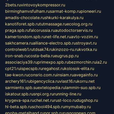
2bets.ru
vintovoykompressor.ru
birminghamvsfulham.ru
sarmat-komp.ru
pioneeri.ru
amadis-chocolate.ru
shkurki-karakulya.ru
kanotiforet.spb.ru
tutmassage.ru
ecolog.org.ru
praga.spb.ru
falcorussia.ru
autodoctorservis.ru
kamertondom.spb.ru
net-life.net.ru
avto-vozim.ru
sakhcamera.ru
alliance-electro.spb.ru
stroyavt.ru
controlweb1.ru
tdsak74.ru
kinzozo-ru.ru
kvotka.ru
iron-snab.ru
costa-bella.ru
eugrus.pp.ru
associaciya39.ru
primexpo.spb.ru
bezmorchin.ru
ia2.ru
cpt21.ru
ispecspb.ru
regahost.ru
kolosok-elita.ru
tae-kwon.ru
consrio.com.ru
insiam.ru
avegainfo.ru
archery161.ru
bigencyclica.ru
vlast16.ru
korru.net
sarmiento.spb.su
extelopedia.ru
lammin-suo.spb.ru
iskatour.spb.ru
snpi.org.ru
running-line.ru
krygeva-spa.ru
chel.net.ru
rust-loco.ru
dugshop.ru
hl-beta.spb.ru
school494.spb.ru
mymubaby.ru
epoha-metalband.ru
ngr.spb.ru
rusgosnews.com