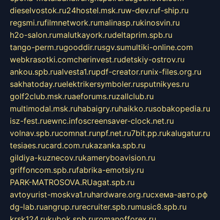
dieselvostok.ru
24hostel.msk.ru
w-dev.ru
f-ship.ru
regsmi.ru
filmnetwork.ru
malinasp.ru
kinosvin.ru
h2o-salon.ru
malutkayork.ru
deltaprim.spb.ru
tango-perm.ru
gooddir.ru
sgv.su
multiki-online.com
webkrasotki.com
cherinvest.ru
detskiy-ostrov.ru
ankou.spb.ru
alvesta1.ru
pdf-creator.ru
nix-files.org.ru
sakhatoday.ru
elektrikersymboler.ru
sputnikyes.ru
golf2club.msk.ru
aeforums.ru
zallclub.ru
multimodal.msk.ru
habaigry.ru
haikko.ru
sobakopedia.ru
isz-fest.ru
ewnc.info
screensaver-clock.net.ru
volnav.spb.ru
comnat.ru
npf.net.ru
7bit.pp.ru
kalugatur.ru
tesiaes.ru
card.com.ru
kazanka.spb.ru
gildiya-kuznecov.ru
kameryboavision.ru
griffoncom.spb.ru
fabrika-emotsiy.ru
PARK-MATROSOVA.RU
agat.spb.ru
avtoyurist-moskva1.ru
hardware.org.ru
схема-авто.рф
dg-lab.ru
angrup.ru
recruiter.spb.ru
music8.spb.ru
krsk124.ru
kubok.spb.ru
romanofforex.ru