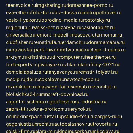
teensvoice.ru
imgsharing.ru
domashnee-porno.ru
eva-elfie.ru
foto-tur.ru
biz-doska.ru
metropoltravel.ru
veslo-i-yakor.ru
borodino-media.ru
rostotsky.ru
regionufa.ru
weiss-bet.ru
zaryna.ru
casinotablet.ru
universalia.ru
remont-mebeli-moscow.ru
termomur.ru
clubfisher.ru
remstirufa.ru
erdamchi.ru
doramamama.ru
muraviovka-park.ru
worldofwoman.ru
clean-dreams.ru
arkrym.ru
kristinita.ru
dircomputer.ru
healthenter.ru
textexperts.ru
pivnaya-kruzhka.ru
kinofilmy-2021.ru
demolalapaluza.ru
tanyavanya.ru
remstir-tolyatti.ru
msdip.ru
jdol.ru
sokolovr.ru
newtech-spb.ru
rezemkleim.ru
massage-tai.ru
seonub.ru
zvonitut.ru
biolisichka24.ru
mncraft-download.ru
algoritm-sistema.ru
godflesh.ru
ru-industria.ru
zebra-tlt.ru
okna-proficom.ru
erynok.ru
onlinekinospace.ru
startupstudio-fefu.ru
zarges-ru.ru
gegenjustizunrecht.ru
autobalashov.ru
utrovortu.ru
spiski-firm.ru
elara-m.ru
kinomusorka.ru
mkcslava.ru