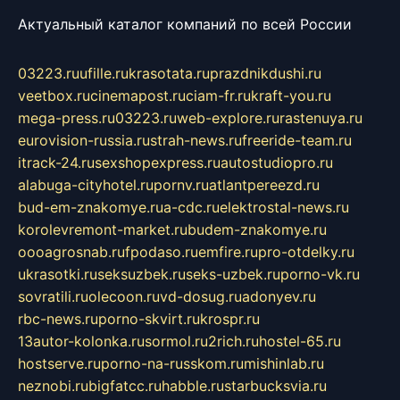
Актуальный каталог компаний по всей России
03223.ru
ufille.ru
krasotata.ru
prazdnikdushi.ru
veetbox.ru
cinemapost.ru
ciam-fr.ru
kraft-you.ru
mega-press.ru
03223.ru
web-explore.ru
rastenuya.ru
eurovision-russia.ru
strah-news.ru
freeride-team.ru
itrack-24.ru
sexshopexpress.ru
autostudiopro.ru
alabuga-cityhotel.ru
pornv.ru
atlantpereezd.ru
bud-em-znakomye.ru
a-cdc.ru
elektrostal-news.ru
korolevremont-market.ru
budem-znakomye.ru
oooagrosnab.ru
fpodaso.ru
emfire.ru
pro-otdelky.ru
ukrasotki.ru
seksuzbek.ru
seks-uzbek.ru
porno-vk.ru
sovratili.ru
olecoon.ru
vd-dosug.ru
adonyev.ru
rbc-news.ru
porno-skvirt.ru
krospr.ru
13autor-kolonka.ru
sormol.ru
2rich.ru
hostel-65.ru
hostserve.ru
porno-na-russkom.ru
mishinlab.ru
neznobi.ru
bigfatcc.ru
habble.ru
starbucksvia.ru