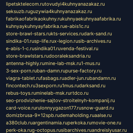
lipetsktelecom.ru
tovudyi4kuhnyanazakaz.ru
seksuzb.ru
guzywia4kuhnyanazakaz.ru
fabrikaofabrikaokuhny.ru
kuhnyaekuhnyaafabrika.ru
kuhnyaykuhnyayfabrika.ru
e-abis1c.ru
store-brawl-stars.ru
kts-services.ru
dark-sand.ru
sindika-01.ru
sp-life.ru
x-legion.ru
sib-archives.ru
e-abis-1-c.ru
sindika01.ru
venda-festival.ru
store-brawlstars.ru
dooraleksandria.ru
antenna-highly.ru
mine-lab-msk.ru
1-mus.ru
3-sex-porn.ru
ban-damn.ru
purse-factory.ru
viagra-tablet.ru
fasbags.ru
adler-jun.ru
bandamn.ru
fincontech.ru
3sexporn.ru
1mus.ru
darksand.ru
rebus-toys.ru
minelab-msk.ru
rtdco.ru
seo-prodvizhenie-sajtov-stroitelnyh-kompanij.ru
card-voice.ru
rulonnyygazon177.ru
snow-guard.ru
domizbrusa-9x12spb.ru
demaholding.ru
aalse.ru
a380club.ru
argentinamia.ru
perkoka.ru
movie-one.ru
perk-oka.ru
g-octopus.ru
sibarchives.ru
andreislyusar.ru