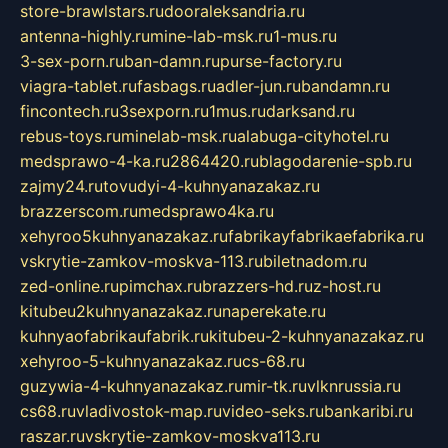
store-brawlstars.ru
dooraleksandria.ru
antenna-highly.ru
mine-lab-msk.ru
1-mus.ru
3-sex-porn.ru
ban-damn.ru
purse-factory.ru
viagra-tablet.ru
fasbags.ru
adler-jun.ru
bandamn.ru
fincontech.ru
3sexporn.ru
1mus.ru
darksand.ru
rebus-toys.ru
minelab-msk.ru
alabuga-cityhotel.ru
medsprawo-4-ka.ru
2864420.ru
blagodarenie-spb.ru
zajmy24.ru
tovudyi-4-kuhnyanazakaz.ru
brazzerscom.ru
medsprawo4ka.ru
xehyroo5kuhnyanazakaz.ru
fabrikayfabrikaefabrika.ru
vskrytie-zamkov-moskva-113.ru
biletnadom.ru
zed-online.ru
pimchax.ru
brazzers-hd.ru
z-host.ru
kitubeu2kuhnyanazakaz.ru
naperekate.ru
kuhnyaofabrikaufabrik.ru
kitubeu-2-kuhnyanazakaz.ru
xehyroo-5-kuhnyanazakaz.ru
cs-68.ru
guzywia-4-kuhnyanazakaz.ru
mir-tk.ru
vlknrussia.ru
cs68.ru
vladivostok-map.ru
video-seks.ru
bankaribi.ru
raszar.ru
vskrytie-zamkov-moskva113.ru