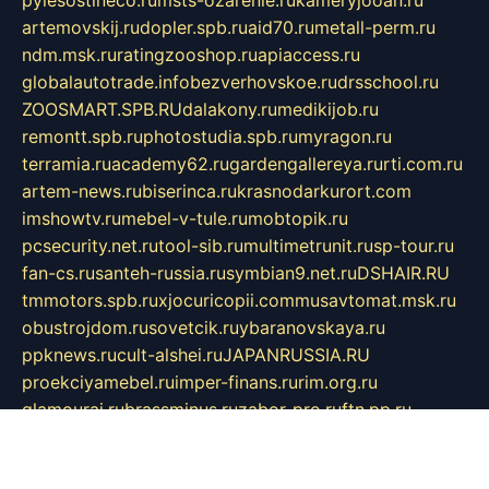
pylesostineco.ru
msts-ozarenie.ru
kameryjooan.ru
artemovskij.ru
dopler.spb.ru
aid70.ru
metall-perm.ru
ndm.msk.ru
ratingzooshop.ru
apiaccess.ru
globalautotrade.info
bezverhovskoe.ru
drsschool.ru
ZOOSMART.SPB.RU
dalakony.ru
medikijob.ru
remontt.spb.ru
photostudia.spb.ru
myragon.ru
terramia.ru
academy62.ru
gardengallereya.ru
rti.com.ru
artem-news.ru
biserinca.ru
krasnodarkurort.com
imshowtv.ru
mebel-v-tule.ru
mobtopik.ru
pcsecurity.net.ru
tool-sib.ru
multimetrunit.ru
sp-tour.ru
fan-cs.ru
santeh-russia.ru
symbian9.net.ru
DSHAIR.RU
tmmotors.spb.ru
xjocuricopii.com
musavtomat.msk.ru
obustrojdom.ru
sovetcik.ru
ybaranovskaya.ru
ppknews.ru
cult-alshei.ru
JAPANRUSSIA.RU
proekciyamebel.ru
imper-finans.ru
rim.org.ru
glamourai.ru
brassminus.ru
zabor-pro.ru
ftn.pp.ru
dorogoe58.ru
laimengpacker.ru
kuzova-zapchasti.ru
sageerp.ru
taxodrom.ru
dsrazvitie.ru
hardcity.net.ru