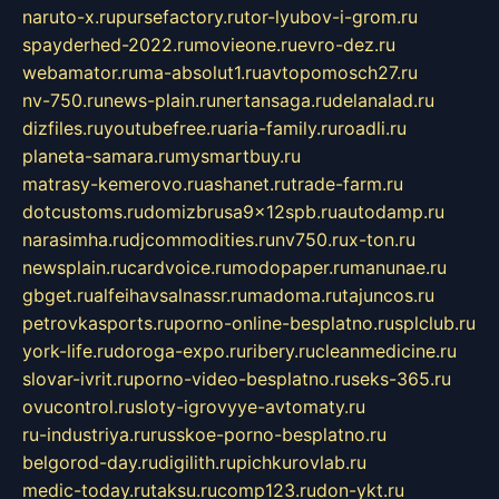
naruto-x.ru
pursefactory.ru
tor-lyubov-i-grom.ru
spayderhed-2022.ru
movieone.ru
evro-dez.ru
webamator.ru
ma-absolut1.ru
avtopomosch27.ru
nv-750.ru
news-plain.ru
nertansaga.ru
delanalad.ru
dizfiles.ru
youtubefree.ru
aria-family.ru
roadli.ru
planeta-samara.ru
mysmartbuy.ru
matrasy-kemerovo.ru
ashanet.ru
trade-farm.ru
dotcustoms.ru
domizbrusa9x12spb.ru
autodamp.ru
narasimha.ru
djcommodities.ru
nv750.ru
x-ton.ru
newsplain.ru
cardvoice.ru
modopaper.ru
manunae.ru
gbget.ru
alfeihavsalnassr.ru
madoma.ru
tajuncos.ru
petrovkasports.ru
porno-online-besplatno.ru
splclub.ru
york-life.ru
doroga-expo.ru
ribery.ru
cleanmedicine.ru
slovar-ivrit.ru
porno-video-besplatno.ru
seks-365.ru
ovucontrol.ru
sloty-igrovyye-avtomaty.ru
ru-industriya.ru
russkoe-porno-besplatno.ru
belgorod-day.ru
digilith.ru
pichkurovlab.ru
medic-today.ru
taksu.ru
comp123.ru
don-ykt.ru