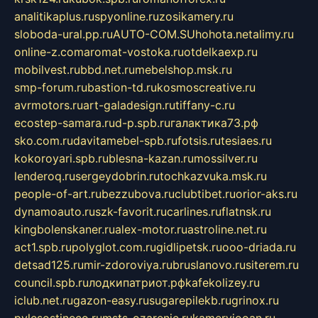
analitikaplus.ru
spyonline.ru
zosikamery.ru
sloboda-ural.pp.ru
AUTO-COM.SU
hohota.net
alimy.ru
online-z.com
aromat-vostoka.ru
otdelkaexp.ru
mobilvest.ru
bbd.net.ru
mebelshop.msk.ru
smp-forum.ru
bastion-td.ru
kosmoscreative.ru
avrmotors.ru
art-galadesign.ru
tiffany-c.ru
ecostep-samara.ru
d-p.spb.ru
галактика73.рф
sko.com.ru
davitamebel-spb.ru
fotsis.ru
tesiaes.ru
kokoroyari.spb.ru
blesna-kazan.ru
mossilver.ru
lenderoq.ru
sergeydobrin.ru
tochkazvuka.msk.ru
people-of-art.ru
bezzubova.ru
clubtibet.ru
orior-aks.ru
dynamoauto.ru
szk-favorit.ru
carlines.ru
flatnsk.ru
kingbolenskaner.ru
alex-motor.ru
astroline.net.ru
act1.spb.ru
polyglot.com.ru
gidlipetsk.ru
ooo-driada.ru
detsad125.ru
mir-zdoroviya.ru
bruslanovo.ru
siterem.ru
council.spb.ru
лодкипатриот.рф
kafekolizey.ru
iclub.net.ru
gazon-easy.ru
sugarepilekb.ru
grinox.ru