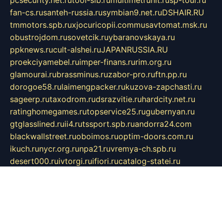
fan-cs.ru
santeh-russia.ru
symbian9.net.ru
DSHAIR.RU
tmmotors.spb.ru
xjocuricopii.com
musavtomat.msk.ru
obustrojdom.ru
sovetcik.ru
ybaranovskaya.ru
ppknews.ru
cult-alshei.ru
JAPANRUSSIA.RU
proekciyamebel.ru
imper-finans.ru
rim.org.ru
glamourai.ru
brassminus.ru
zabor-pro.ru
ftn.pp.ru
dorogoe58.ru
laimengpacker.ru
kuzova-zapchasti.ru
sageerp.ru
taxodrom.ru
dsrazvitie.ru
hardcity.net.ru
ratinghomegames.ru
topservice25.ru
gubernyan.ru
gtglasslined.ru
ii4.ru
tssport.spb.ru
andorra24.com
blackwallstreet.ru
oboimos.ru
optim-doors.com.ru
ikuch.ru
nycr.org.ru
npa21.ru
vremya-ch.spb.ru
desert000.ru
ivtorgi.ru
ifiori.ru
catalog-statei.ru
dcv.org.ru
spetsmaster174.ru
ipkameryhiseeu.ru
dum26.ru
ruspol.spb.ru
fr-opendp.ru
kam-solnyshko.ru
cheyenne-arapaho.ru
sevzapmetal.spb.ru
ted-lapidus.spb.ru
parasite-eliminator.ru