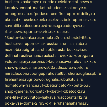
bud-em-znakomye.ru
a-cdc.ru
elektrostal-news.ru
korolevremont-market.ru
budem-znakomye.ru
oooagrosnab.ru
fpodaso.ru
emfire.ru
pro-otdelky.ru
ukrasotki.ru
seksuzbek.ru
seks-uzbek.ru
porno-vk.ru
sovratili.ru
olecoon.ru
vd-dosug.ru
adonyev.ru
rbc-news.ru
porno-skvirt.ru
krospr.ru
13autor-kolonka.ru
sormol.ru
2rich.ru
hostel-65.ru
hostserve.ru
porno-na-russkom.ru
mishinlab.ru
neznobi.ru
bigfatcc.ru
habble.ru
starbucksvia.ru
delfinet.ru
silvernano.ru
elestal.ru
vektor-doroga.ru
velotrenajery.ru
pronso54.ru
lenasever.ru
lovinskix.ru
show-pets.ru
smartnews03.ru
discofoxworld.ru
miraclecoon.ru
pongup.ru
hostel65.ru
liura.ru
glasspb.ru
firehunters.ru
gribowo.ru
gnalis.ru
bulkitula.ru
hometown-france.ru
1-xbeticricetc-1-xbetti-5.ru
shop-garena.ru
cricetc-1-xbetr-1-xbetcc-2.ru
one-life-story.ru
top-halyava.ru
accounts112.ru
poka-vse-doma-2.ru
3-d-file.ru
hahahaharms.ru