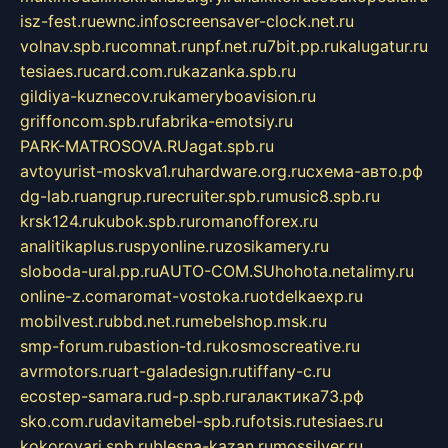
isz-fest.ru
ewnc.info
screensaver-clock.net.ru
volnav.spb.ru
comnat.ru
npf.net.ru
7bit.pp.ru
kalugatur.ru
tesiaes.ru
card.com.ru
kazanka.spb.ru
gildiya-kuznecov.ru
kameryboavision.ru
griffoncom.spb.ru
fabrika-emotsiy.ru
PARK-MATROSOVA.RU
agat.spb.ru
avtoyurist-moskva1.ru
hardware.org.ru
схема-авто.рф
dg-lab.ru
angrup.ru
recruiter.spb.ru
music8.spb.ru
krsk124.ru
kubok.spb.ru
romanofforex.ru
analitikaplus.ru
spyonline.ru
zosikamery.ru
sloboda-ural.pp.ru
AUTO-COM.SU
hohota.net
alimy.ru
online-z.com
aromat-vostoka.ru
otdelkaexp.ru
mobilvest.ru
bbd.net.ru
mebelshop.msk.ru
smp-forum.ru
bastion-td.ru
kosmoscreative.ru
avrmotors.ru
art-galadesign.ru
tiffany-c.ru
ecostep-samara.ru
d-p.spb.ru
галактика73.рф
sko.com.ru
davitamebel-spb.ru
fotsis.ru
tesiaes.ru
kokoroyari.spb.ru
blesna-kazan.ru
mossilver.ru