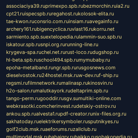
associaciya39.ru
primexpo.spb.ru
bezmorchin.ru
ia2.ru
cpt21.ru
ispecspb.ru
regahost.ru
kolosok-elita.ru
tae-kwon.ru
consrio.com.ru
insiam.ru
avegainfo.ru
archery161.ru
bigencyclica.ru
vlast16.ru
korru.net
sarmiento.spb.su
extelopedia.ru
lammin-suo.spb.ru
iskatour.spb.ru
snpi.org.ru
running-line.ru
krygeva-spa.ru
chel.net.ru
rust-loco.ru
dugshop.ru
hl-beta.spb.ru
school494.spb.ru
mymubaby.ru
epoha-metalband.ru
ngr.spb.ru
rusgosnews.com
dieselvostok.ru
24hostel.msk.ru
w-dev.ru
f-ship.ru
regsmi.ru
filmnetwork.ru
malinasp.ru
kinosvin.ru
h2o-salon.ru
malutkayork.ru
deltaprim.spb.ru
tango-perm.ru
gooddir.ru
sgv.su
multiki-online.com
webkrasotki.com
cherinvest.ru
detskiy-ostrov.ru
ankou.spb.ru
alvesta1.ru
pdf-creator.ru
nix-files.org.ru
sakhatoday.ru
elektrikersymboler.ru
sputnikyes.ru
golf2club.msk.ru
aeforums.ru
zallclub.ru
multimodal.msk.ru
habaigry.ru
haikko.ru
sobakopedia.ru