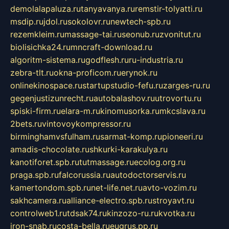
demolalapaluza.ru
tanyavanya.ru
remstir-tolyatti.ru
msdip.ru
jdol.ru
sokolovr.ru
newtech-spb.ru
rezemkleim.ru
massage-tai.ru
seonub.ru
zvonitut.ru
biolisichka24.ru
mncraft-download.ru
algoritm-sistema.ru
godflesh.ru
ru-industria.ru
zebra-tlt.ru
okna-proficom.ru
erynok.ru
onlinekinospace.ru
startupstudio-fefu.ru
zarges-ru.ru
gegenjustizunrecht.ru
autobalashov.ru
utrovortu.ru
spiski-firm.ru
elara-m.ru
kinomusorka.ru
mkcslava.ru
2bets.ru
vintovoykompressor.ru
birminghamvsfulham.ru
sarmat-komp.ru
pioneeri.ru
amadis-chocolate.ru
shkurki-karakulya.ru
kanotiforet.spb.ru
tutmassage.ru
ecolog.org.ru
praga.spb.ru
falcorussia.ru
autodoctorservis.ru
kamertondom.spb.ru
net-life.net.ru
avto-vozim.ru
sakhcamera.ru
alliance-electro.spb.ru
stroyavt.ru
controlweb1.ru
tdsak74.ru
kinzozo-ru.ru
kvotka.ru
iron-snab.ru
costa-bella.ru
eugrus.pp.ru