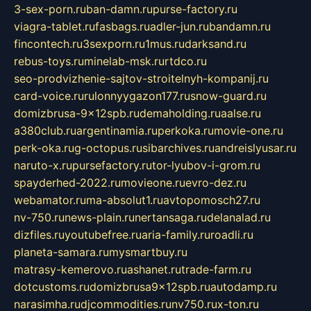
3-sex-porn.ru
ban-damn.ru
purse-factory.ru
viagra-tablet.ru
fasbags.ru
adler-jun.ru
bandamn.ru
fincontech.ru
3sexporn.ru
1mus.ru
darksand.ru
rebus-toys.ru
minelab-msk.ru
rtdco.ru
seo-prodvizhenie-sajtov-stroitelnyh-kompanij.ru
card-voice.ru
rulonnyygazon177.ru
snow-guard.ru
domizbrusa-9x12spb.ru
demaholding.ru
aalse.ru
a380club.ru
argentinamia.ru
perkoka.ru
movie-one.ru
perk-oka.ru
g-octopus.ru
sibarchives.ru
andreislyusar.ru
naruto-x.ru
pursefactory.ru
tor-lyubov-i-grom.ru
spayderhed-2022.ru
movieone.ru
evro-dez.ru
webamator.ru
ma-absolut1.ru
avtopomosch27.ru
nv-750.ru
news-plain.ru
nertansaga.ru
delanalad.ru
dizfiles.ru
youtubefree.ru
aria-family.ru
roadli.ru
planeta-samara.ru
mysmartbuy.ru
matrasy-kemerovo.ru
ashanet.ru
trade-farm.ru
dotcustoms.ru
domizbrusa9x12spb.ru
autodamp.ru
narasimha.ru
djcommodities.ru
nv750.ru
x-ton.ru