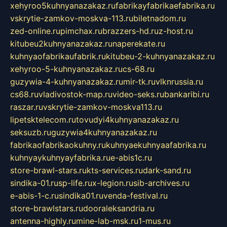
xehyroo5kuhnyanazakaz.ru
fabrikayfabrikaefabrika.ru
vskrytie-zamkov-moskva-113.ru
biletnadom.ru
zed-online.ru
pimchax.ru
brazzers-hd.ru
z-host.ru
kitubeu2kuhnyanazakaz.ru
naperekate.ru
kuhnyaofabrikaufabrik.ru
kitubeu-2-kuhnyanazakaz.ru
xehyroo-5-kuhnyanazakaz.ru
cs-68.ru
guzywia-4-kuhnyanazakaz.ru
mir-tk.ru
vlknrussia.ru
cs68.ru
vladivostok-map.ru
video-seks.ru
bankaribi.ru
raszar.ru
vskrytie-zamkov-moskva113.ru
lipetsktelecom.ru
tovudyi4kuhnyanazakaz.ru
seksuzb.ru
guzywia4kuhnyanazakaz.ru
fabrikaofabrikaokuhny.ru
kuhnyaekuhnyaafabrika.ru
kuhnyaykuhnyayfabrika.ru
e-abis1c.ru
store-brawl-stars.ru
kts-services.ru
dark-sand.ru
sindika-01.ru
sp-life.ru
x-legion.ru
sib-archives.ru
e-abis-1-c.ru
sindika01.ru
venda-festival.ru
store-brawlstars.ru
dooraleksandria.ru
antenna-highly.ru
mine-lab-msk.ru
1-mus.ru