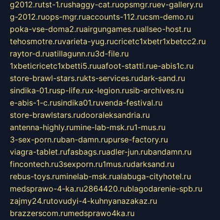
g2012.ru
tst-1.ru
shaggy-cat.ru
opsmgr.ru
ev-gallery.ru
g-2012.ru
ops-mgr.ru
accounts-112.ru
csm-demo.ru
poka-vse-doma2.ru
airgungames.ru
allseo-host.ru
tehosmotre.ru
varieta-yug.ru
cricetc1xbetr1xbetcc2.ru
raytor-d.ru
atillagunn.ru
3d-file.ru
1xbeticricetc1xbetti5.ru
uafoot-statti.ru
e-abis1c.ru
store-brawl-stars.ru
kts-services.ru
dark-sand.ru
sindika-01.ru
sp-life.ru
x-legion.ru
sib-archives.ru
e-abis-1-c.ru
sindika01.ru
venda-festival.ru
store-brawlstars.ru
dooraleksandria.ru
antenna-highly.ru
mine-lab-msk.ru
1-mus.ru
3-sex-porn.ru
ban-damn.ru
purse-factory.ru
viagra-tablet.ru
fasbags.ru
adler-jun.ru
bandamn.ru
fincontech.ru
3sexporn.ru
1mus.ru
darksand.ru
rebus-toys.ru
minelab-msk.ru
alabuga-cityhotel.ru
medsprawo-4-ka.ru
2864420.ru
blagodarenie-spb.ru
zajmy24.ru
tovudyi-4-kuhnyanazakaz.ru
brazzerscom.ru
medsprawo4ka.ru