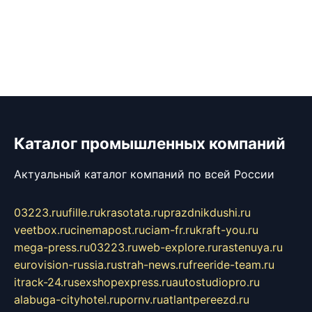
Каталог промышленных компаний
Актуальный каталог компаний по всей России
03223.ru
ufille.ru
krasotata.ru
prazdnikdushi.ru
veetbox.ru
cinemapost.ru
ciam-fr.ru
kraft-you.ru
mega-press.ru
03223.ru
web-explore.ru
rastenuya.ru
eurovision-russia.ru
strah-news.ru
freeride-team.ru
itrack-24.ru
sexshopexpress.ru
autostudiopro.ru
alabuga-cityhotel.ru
pornv.ru
atlantpereezd.ru