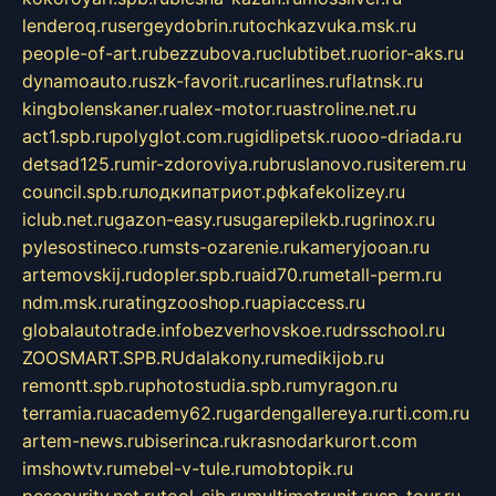
lenderoq.ru
sergeydobrin.ru
tochkazvuka.msk.ru
people-of-art.ru
bezzubova.ru
clubtibet.ru
orior-aks.ru
dynamoauto.ru
szk-favorit.ru
carlines.ru
flatnsk.ru
kingbolenskaner.ru
alex-motor.ru
astroline.net.ru
act1.spb.ru
polyglot.com.ru
gidlipetsk.ru
ooo-driada.ru
detsad125.ru
mir-zdoroviya.ru
bruslanovo.ru
siterem.ru
council.spb.ru
лодкипатриот.рф
kafekolizey.ru
iclub.net.ru
gazon-easy.ru
sugarepilekb.ru
grinox.ru
pylesostineco.ru
msts-ozarenie.ru
kameryjooan.ru
artemovskij.ru
dopler.spb.ru
aid70.ru
metall-perm.ru
ndm.msk.ru
ratingzooshop.ru
apiaccess.ru
globalautotrade.info
bezverhovskoe.ru
drsschool.ru
ZOOSMART.SPB.RU
dalakony.ru
medikijob.ru
remontt.spb.ru
photostudia.spb.ru
myragon.ru
terramia.ru
academy62.ru
gardengallereya.ru
rti.com.ru
artem-news.ru
biserinca.ru
krasnodarkurort.com
imshowtv.ru
mebel-v-tule.ru
mobtopik.ru
pcsecurity.net.ru
tool-sib.ru
multimetrunit.ru
sp-tour.ru