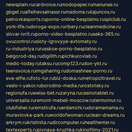
newsplain.ru
cardvoice.ru
modopaper.ru
manunae.ru
gbget.ru
alfeihavsalnassr.ru
madoma.ru
tajuncos.ru
petrovkasports.ru
porno-online-besplatno.ru
splclub.ru
york-life.ru
doroga-expo.ru
ribery.ru
cleanmedicine.ru
slovar-ivrit.ru
porno-video-besplatno.ru
seks-365.ru
ovucontrol.ru
sloty-igrovyye-avtomaty.ru
ru-industriya.ru
russkoe-porno-besplatno.ru
belgorod-day.ru
digilith.ru
pichkurovlab.ru
medic-today.ru
taksu.ru
comp123.ru
don-ykt.ru
teensvoice.ru
imgsharing.ru
domashnee-porno.ru
eva-elfie.ru
foto-tur.ru
biz-doska.ru
metropoltravel.ru
veslo-i-yakor.ru
borodino-media.ru
rostotsky.ru
regionufa.ru
weiss-bet.ru
zaryna.ru
casinotablet.ru
universalia.ru
remont-mebeli-moscow.ru
termomur.ru
clubfisher.ru
remstirufa.ru
erdamchi.ru
doramamama.ru
muraviovka-park.ru
worldofwoman.ru
clean-dreams.ru
arkrym.ru
kristinita.ru
dircomputer.ru
healthenter.ru
textexperts.ru
pivnaya-kruzhka.ru
kinofilmy-2021.ru