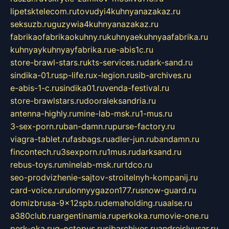
lipetsktelecom.ru
tovudyi4kuhnyanazakaz.ru
seksuzb.ru
guzywia4kuhnyanazakaz.ru
fabrikaofabrikaokuhny.ru
kuhnyaekuhnyaafabrika.ru
kuhnyaykuhnyayfabrika.ru
e-abis1c.ru
store-brawl-stars.ru
kts-services.ru
dark-sand.ru
sindika-01.ru
sp-life.ru
x-legion.ru
sib-archives.ru
e-abis-1-c.ru
sindika01.ru
venda-festival.ru
store-brawlstars.ru
dooraleksandria.ru
antenna-highly.ru
mine-lab-msk.ru
1-mus.ru
3-sex-porn.ru
ban-damn.ru
purse-factory.ru
viagra-tablet.ru
fasbags.ru
adler-jun.ru
bandamn.ru
fincontech.ru
3sexporn.ru
1mus.ru
darksand.ru
rebus-toys.ru
minelab-msk.ru
rtdco.ru
seo-prodvizhenie-sajtov-stroitelnyh-kompanij.ru
card-voice.ru
rulonnyygazon177.ru
snow-guard.ru
domizbrusa-9x12spb.ru
demaholding.ru
aalse.ru
a380club.ru
argentinamia.ru
perkoka.ru
movie-one.ru
perk-oka.ru
g-octopus.ru
sibarchives.ru
andreislyusar.ru