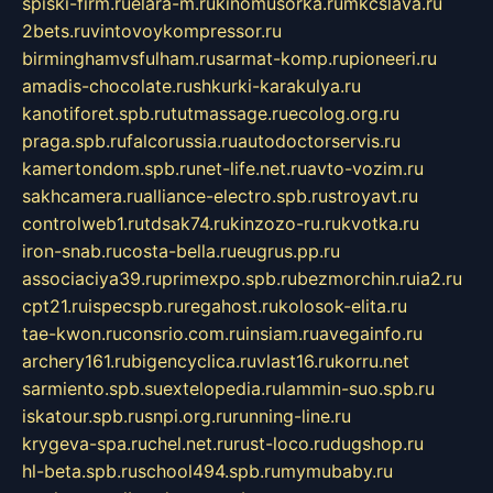
spiski-firm.ru
elara-m.ru
kinomusorka.ru
mkcslava.ru
2bets.ru
vintovoykompressor.ru
birminghamvsfulham.ru
sarmat-komp.ru
pioneeri.ru
amadis-chocolate.ru
shkurki-karakulya.ru
kanotiforet.spb.ru
tutmassage.ru
ecolog.org.ru
praga.spb.ru
falcorussia.ru
autodoctorservis.ru
kamertondom.spb.ru
net-life.net.ru
avto-vozim.ru
sakhcamera.ru
alliance-electro.spb.ru
stroyavt.ru
controlweb1.ru
tdsak74.ru
kinzozo-ru.ru
kvotka.ru
iron-snab.ru
costa-bella.ru
eugrus.pp.ru
associaciya39.ru
primexpo.spb.ru
bezmorchin.ru
ia2.ru
cpt21.ru
ispecspb.ru
regahost.ru
kolosok-elita.ru
tae-kwon.ru
consrio.com.ru
insiam.ru
avegainfo.ru
archery161.ru
bigencyclica.ru
vlast16.ru
korru.net
sarmiento.spb.su
extelopedia.ru
lammin-suo.spb.ru
iskatour.spb.ru
snpi.org.ru
running-line.ru
krygeva-spa.ru
chel.net.ru
rust-loco.ru
dugshop.ru
hl-beta.spb.ru
school494.spb.ru
mymubaby.ru