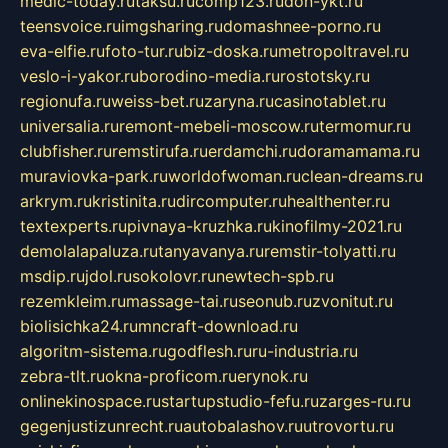
medic-today.ru
taksu.ru
comp123.ru
don-ykt.ru
teensvoice.ru
imgsharing.ru
domashnee-porno.ru
eva-elfie.ru
foto-tur.ru
biz-doska.ru
metropoltravel.ru
veslo-i-yakor.ru
borodino-media.ru
rostotsky.ru
regionufa.ru
weiss-bet.ru
zaryna.ru
casinotablet.ru
universalia.ru
remont-mebeli-moscow.ru
termomur.ru
clubfisher.ru
remstirufa.ru
erdamchi.ru
doramamama.ru
muraviovka-park.ru
worldofwoman.ru
clean-dreams.ru
arkrym.ru
kristinita.ru
dircomputer.ru
healthenter.ru
textexperts.ru
pivnaya-kruzhka.ru
kinofilmy-2021.ru
demolalapaluza.ru
tanyavanya.ru
remstir-tolyatti.ru
msdip.ru
jdol.ru
sokolovr.ru
newtech-spb.ru
rezemkleim.ru
massage-tai.ru
seonub.ru
zvonitut.ru
biolisichka24.ru
mncraft-download.ru
algoritm-sistema.ru
godflesh.ru
ru-industria.ru
zebra-tlt.ru
okna-proficom.ru
erynok.ru
onlinekinospace.ru
startupstudio-fefu.ru
zarges-ru.ru
gegenjustizunrecht.ru
autobalashov.ru
utrovortu.ru