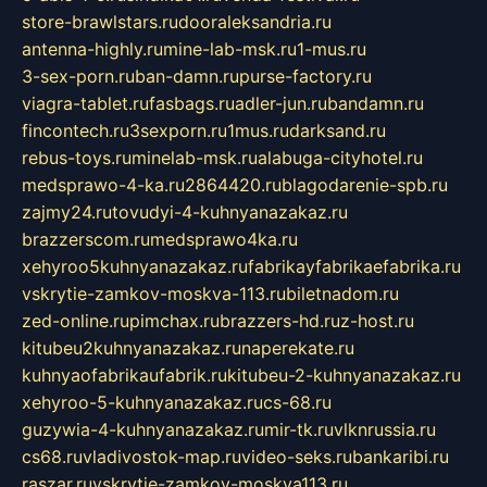
store-brawlstars.ru
dooraleksandria.ru
antenna-highly.ru
mine-lab-msk.ru
1-mus.ru
3-sex-porn.ru
ban-damn.ru
purse-factory.ru
viagra-tablet.ru
fasbags.ru
adler-jun.ru
bandamn.ru
fincontech.ru
3sexporn.ru
1mus.ru
darksand.ru
rebus-toys.ru
minelab-msk.ru
alabuga-cityhotel.ru
medsprawo-4-ka.ru
2864420.ru
blagodarenie-spb.ru
zajmy24.ru
tovudyi-4-kuhnyanazakaz.ru
brazzerscom.ru
medsprawo4ka.ru
xehyroo5kuhnyanazakaz.ru
fabrikayfabrikaefabrika.ru
vskrytie-zamkov-moskva-113.ru
biletnadom.ru
zed-online.ru
pimchax.ru
brazzers-hd.ru
z-host.ru
kitubeu2kuhnyanazakaz.ru
naperekate.ru
kuhnyaofabrikaufabrik.ru
kitubeu-2-kuhnyanazakaz.ru
xehyroo-5-kuhnyanazakaz.ru
cs-68.ru
guzywia-4-kuhnyanazakaz.ru
mir-tk.ru
vlknrussia.ru
cs68.ru
vladivostok-map.ru
video-seks.ru
bankaribi.ru
raszar.ru
vskrytie-zamkov-moskva113.ru