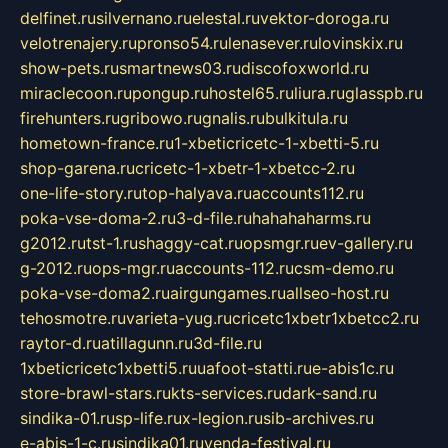
delfinet.ru
silvernano.ru
elestal.ru
vektor-doroga.ru
velotrenajery.ru
pronso54.ru
lenasever.ru
lovinskix.ru
show-pets.ru
smartnews03.ru
discofoxworld.ru
miraclecoon.ru
pongup.ru
hostel65.ru
liura.ru
glasspb.ru
firehunters.ru
gribowo.ru
gnalis.ru
bulkitula.ru
hometown-france.ru
1-xbeticricetc-1-xbetti-5.ru
shop-garena.ru
cricetc-1-xbetr-1-xbetcc-2.ru
one-life-story.ru
top-halyava.ru
accounts112.ru
poka-vse-doma-2.ru
3-d-file.ru
hahahaharms.ru
g2012.ru
tst-1.ru
shaggy-cat.ru
opsmgr.ru
ev-gallery.ru
g-2012.ru
ops-mgr.ru
accounts-112.ru
csm-demo.ru
poka-vse-doma2.ru
airgungames.ru
allseo-host.ru
tehosmotre.ru
varieta-yug.ru
cricetc1xbetr1xbetcc2.ru
raytor-d.ru
atillagunn.ru
3d-file.ru
1xbeticricetc1xbetti5.ru
uafoot-statti.ru
e-abis1c.ru
store-brawl-stars.ru
kts-services.ru
dark-sand.ru
sindika-01.ru
sp-life.ru
x-legion.ru
sib-archives.ru
e-abis-1-c.ru
sindika01.ru
venda-festival.ru