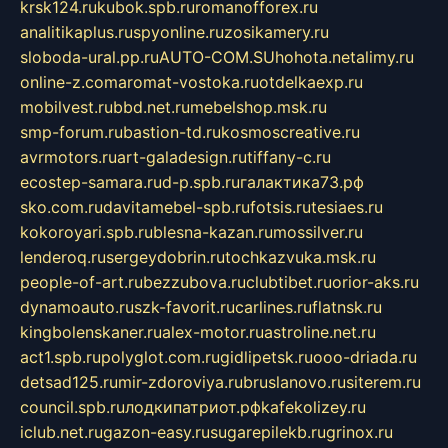
krsk124.ru
kubok.spb.ru
romanofforex.ru
analitikaplus.ru
spyonline.ru
zosikamery.ru
sloboda-ural.pp.ru
AUTO-COM.SU
hohota.net
alimy.ru
online-z.com
aromat-vostoka.ru
otdelkaexp.ru
mobilvest.ru
bbd.net.ru
mebelshop.msk.ru
smp-forum.ru
bastion-td.ru
kosmoscreative.ru
avrmotors.ru
art-galadesign.ru
tiffany-c.ru
ecostep-samara.ru
d-p.spb.ru
галактика73.рф
sko.com.ru
davitamebel-spb.ru
fotsis.ru
tesiaes.ru
kokoroyari.spb.ru
blesna-kazan.ru
mossilver.ru
lenderoq.ru
sergeydobrin.ru
tochkazvuka.msk.ru
people-of-art.ru
bezzubova.ru
clubtibet.ru
orior-aks.ru
dynamoauto.ru
szk-favorit.ru
carlines.ru
flatnsk.ru
kingbolenskaner.ru
alex-motor.ru
astroline.net.ru
act1.spb.ru
polyglot.com.ru
gidlipetsk.ru
ooo-driada.ru
detsad125.ru
mir-zdoroviya.ru
bruslanovo.ru
siterem.ru
council.spb.ru
лодкипатриот.рф
kafekolizey.ru
iclub.net.ru
gazon-easy.ru
sugarepilekb.ru
grinox.ru