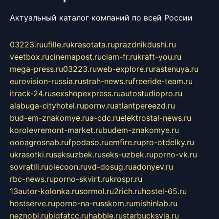
Актуальный каталог компаний по всей России
03223.ru
ufille.ru
krasotata.ru
prazdnikdushi.ru
veetbox.ru
cinemapost.ru
ciam-fr.ru
kraft-you.ru
mega-press.ru
03223.ru
web-explore.ru
rastenuya.ru
eurovision-russia.ru
strah-news.ru
freeride-team.ru
itrack-24.ru
sexshopexpress.ru
autostudiopro.ru
alabuga-cityhotel.ru
pornv.ru
atlantpereezd.ru
bud-em-znakomye.ru
a-cdc.ru
elektrostal-news.ru
korolevremont-market.ru
budem-znakomye.ru
oooagrosnab.ru
fpodaso.ru
emfire.ru
pro-otdelky.ru
ukrasotki.ru
seksuzbek.ru
seks-uzbek.ru
porno-vk.ru
sovratili.ru
olecoon.ru
vd-dosug.ru
adonyev.ru
rbc-news.ru
porno-skvirt.ru
krospr.ru
13autor-kolonka.ru
sormol.ru
2rich.ru
hostel-65.ru
hostserve.ru
porno-na-russkom.ru
mishinlab.ru
neznobi.ru
bigfatcc.ru
habble.ru
starbucksvia.ru