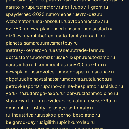
naruto-x.ru
pursefactory.ru
tor-lyubov-i-grom.ru
spayderhed-2022.ru
movieone.ru
evro-dez.ru
webamator.ru
ma-absolut1.ru
avtopomosch27.ru
nv-750.ru
news-plain.ru
nertansaga.ru
delanalad.ru
dizfiles.ru
youtubefree.ru
aria-family.ru
roadli.ru
planeta-samara.ru
mysmartbuy.ru
matrasy-kemerovo.ru
ashanet.ru
trade-farm.ru
dotcustoms.ru
domizbrusa9x12spb.ru
autodamp.ru
narasimha.ru
djcommodities.ru
nv750.ru
x-ton.ru
newsplain.ru
cardvoice.ru
modopaper.ru
manunae.ru
gbget.ru
alfeihavsalnassr.ru
madoma.ru
tajuncos.ru
petrovkasports.ru
porno-online-besplatno.ru
splclub.ru
york-life.ru
doroga-expo.ru
ribery.ru
cleanmedicine.ru
slovar-ivrit.ru
porno-video-besplatno.ru
seks-365.ru
ovucontrol.ru
sloty-igrovyye-avtomaty.ru
ru-industriya.ru
russkoe-porno-besplatno.ru
belgorod-day.ru
digilith.ru
pichkurovlab.ru