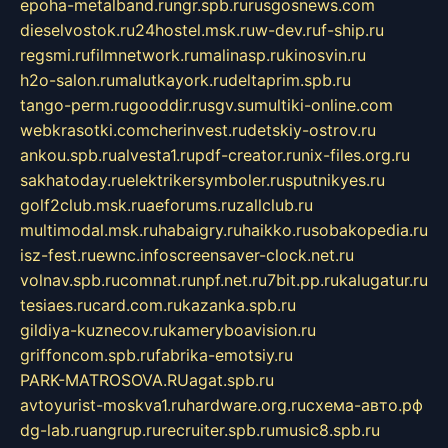
epoha-metalband.ru
ngr.spb.ru
rusgosnews.com
dieselvostok.ru
24hostel.msk.ru
w-dev.ru
f-ship.ru
regsmi.ru
filmnetwork.ru
malinasp.ru
kinosvin.ru
h2o-salon.ru
malutkayork.ru
deltaprim.spb.ru
tango-perm.ru
gooddir.ru
sgv.su
multiki-online.com
webkrasotki.com
cherinvest.ru
detskiy-ostrov.ru
ankou.spb.ru
alvesta1.ru
pdf-creator.ru
nix-files.org.ru
sakhatoday.ru
elektrikersymboler.ru
sputnikyes.ru
golf2club.msk.ru
aeforums.ru
zallclub.ru
multimodal.msk.ru
habaigry.ru
haikko.ru
sobakopedia.ru
isz-fest.ru
ewnc.info
screensaver-clock.net.ru
volnav.spb.ru
comnat.ru
npf.net.ru
7bit.pp.ru
kalugatur.ru
tesiaes.ru
card.com.ru
kazanka.spb.ru
gildiya-kuznecov.ru
kameryboavision.ru
griffoncom.spb.ru
fabrika-emotsiy.ru
PARK-MATROSOVA.RU
agat.spb.ru
avtoyurist-moskva1.ru
hardware.org.ru
схема-авто.рф
dg-lab.ru
angrup.ru
recruiter.spb.ru
music8.spb.ru