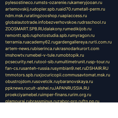
pylesostineco.ru
msts-ozarenie.ru
kameryjooan.ru
artemovskij.ru
dopler.spb.ru
aid70.ru
metall-perm.ru
ndm.msk.ru
ratingzooshop.ru
apiaccess.ru
globalautotrade.info
bezverhovskoe.ru
drsschool.ru
ZOOSMART.SPB.RU
dalakony.ru
medikijob.ru
remontt.spb.ru
photostudia.spb.ru
myragon.ru
terramia.ru
academy62.ru
gardengallereya.ru
rti.com.ru
artem-news.ru
biserinca.ru
krasnodarkurort.com
imshowtv.ru
mebel-v-tule.ru
mobtopik.ru
pcsecurity.net.ru
tool-sib.ru
multimetrunit.ru
sp-tour.ru
fan-cs.ru
santeh-russia.ru
symbian9.net.ru
DSHAIR.RU
tmmotors.spb.ru
xjocuricopii.com
musavtomat.msk.ru
obustrojdom.ru
sovetcik.ru
ybaranovskaya.ru
ppknews.ru
cult-alshei.ru
JAPANRUSSIA.RU
proekciyamebel.ru
imper-finans.ru
rim.org.ru
glamourai.ru
brassminus.ru
zabor-pro.ru
ftn.pp.ru
dorogoe58.ru
laimengpacker.ru
kuzova-zapchasti.ru
sageerp.ru
taxodrom.ru
dsrazvitie.ru
hardcity.net.ru