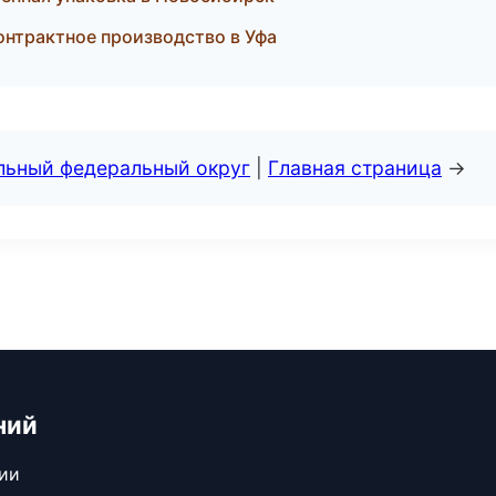
нтрактное производство в Уфа
альный федеральный округ
|
Главная страница
→
ний
сии