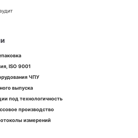
аудит
ми
упаковка
ия, ISO 9001
орудования ЧПУ
ного выпуска
ции под технологичность
ассовое производство
ротоколы измерений