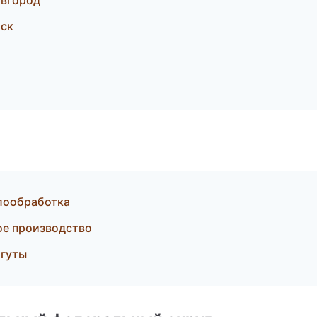
вгород
мск
лообработка
ое производство
жгуты