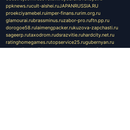
ppknews.ru
cult-alshei.ru
JAPANRUSSIA.RU
proekciyamebel.ru
imper-finans.ru
rim.org.ru
glamourai.ru
brassminus.ru
zabor-pro.ru
ftn.pp.ru
dorogoe58.ru
laimengpacker.ru
kuzova-zapchasti.ru
sageerp.ru
taxodrom.ru
dsrazvitie.ru
hardcity.net.ru
ratinghomegames.ru
topservice25.ru
gubernyan.ru
gtglasslined.ru
ii4.ru
tssport.spb.ru
andorra24.com
blackwallstreet.ru
oboimos.ru
optim-doors.com.ru
ikuch.ru
nycr.org.ru
npa21.ru
vremya-ch.spb.ru
desert000.ru
ivtorgi.ru
ifiori.ru
catalog-statei.ru
dcv.org.ru
spetsmaster174.ru
ipkameryhiseeu.ru
dum26.ru
ruspol.spb.ru
fr-opendp.ru
kam-solnyshko.ru
cheyenne-arapaho.ru
sevzapmetal.spb.ru
ted-lapidus.spb.ru
parasite-eliminator.ru
sigma-complete.ru
modernworld.ru
dama-moda.ru
eholot-group.ru
sk-nvkz.ru
DRONGOLD.RU
democratia2.ru
i-farmer.ru
mass-sport.org
jablonex.spb.ru
bookmess.ru
linkword.ru