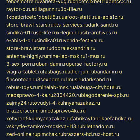
tehosmotre.ru
varieta-yug.ru
cricetc1xbetr1xbetcc2.ru
raytor-d.ru
atillagunn.ru
3d-file.ru
1xbeticricetc1xbetti5.ru
uafoot-statti.ru
e-abis1c.ru
store-brawl-stars.ru
kts-services.ru
dark-sand.ru
sindika-01.ru
sp-life.ru
x-legion.ru
sib-archives.ru
e-abis-1-c.ru
sindika01.ru
venda-festival.ru
store-brawlstars.ru
dooraleksandria.ru
antenna-highly.ru
mine-lab-msk.ru
1-mus.ru
3-sex-porn.ru
ban-damn.ru
purse-factory.ru
viagra-tablet.ru
fasbags.ru
adler-jun.ru
bandamn.ru
fincontech.ru
3sexporn.ru
1mus.ru
darksand.ru
rebus-toys.ru
minelab-msk.ru
alabuga-cityhotel.ru
medsprawo-4-ka.ru
2864420.ru
blagodarenie-spb.ru
zajmy24.ru
tovudyi-4-kuhnyanazakaz.ru
brazzerscom.ru
medsprawo4ka.ru
xehyroo5kuhnyanazakaz.ru
fabrikayfabrikaefabrika.ru
vskrytie-zamkov-moskva-113.ru
biletnadom.ru
zed-online.ru
pimchax.ru
brazzers-hd.ru
z-host.ru