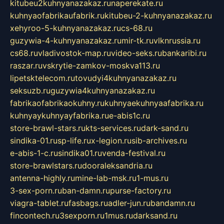
kitubeu2kuhnyanazakaz.ru
naperekate.ru
kuhnyaofabrikaufabrik.ru
kitubeu-2-kuhnyanazakaz.ru
xehyroo-5-kuhnyanazakaz.ru
cs-68.ru
guzywia-4-kuhnyanazakaz.ru
mir-tk.ru
vlknrussia.ru
cs68.ru
vladivostok-map.ru
video-seks.ru
bankaribi.ru
raszar.ru
vskrytie-zamkov-moskva113.ru
lipetsktelecom.ru
tovudyi4kuhnyanazakaz.ru
seksuzb.ru
guzywia4kuhnyanazakaz.ru
fabrikaofabrikaokuhny.ru
kuhnyaekuhnyaafabrika.ru
kuhnyaykuhnyayfabrika.ru
e-abis1c.ru
store-brawl-stars.ru
kts-services.ru
dark-sand.ru
sindika-01.ru
sp-life.ru
x-legion.ru
sib-archives.ru
e-abis-1-c.ru
sindika01.ru
venda-festival.ru
store-brawlstars.ru
dooraleksandria.ru
antenna-highly.ru
mine-lab-msk.ru
1-mus.ru
3-sex-porn.ru
ban-damn.ru
purse-factory.ru
viagra-tablet.ru
fasbags.ru
adler-jun.ru
bandamn.ru
fincontech.ru
3sexporn.ru
1mus.ru
darksand.ru