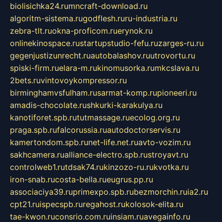
biolisichka24.ru
mncraft-download.ru
algoritm-sistema.ru
godflesh.ru
ru-industria.ru
zebra-tlt.ru
okna-proficom.ru
erynok.ru
onlinekinospace.ru
startupstudio-fefu.ru
zarges-ru.ru
gegenjustizunrecht.ru
autobalashov.ru
utrovortu.ru
spiski-firm.ru
elara-m.ru
kinomusorka.ru
mkcslava.ru
2bets.ru
vintovoykompressor.ru
birminghamvsfulham.ru
sarmat-komp.ru
pioneeri.ru
amadis-chocolate.ru
shkurki-karakulya.ru
kanotiforet.spb.ru
tutmassage.ru
ecolog.org.ru
praga.spb.ru
falcorussia.ru
autodoctorservis.ru
kamertondom.spb.ru
net-life.net.ru
avto-vozim.ru
sakhcamera.ru
alliance-electro.spb.ru
stroyavt.ru
controlweb1.ru
tdsak74.ru
kinzozo-ru.ru
kvotka.ru
iron-snab.ru
costa-bella.ru
eugrus.pp.ru
associaciya39.ru
primexpo.spb.ru
bezmorchin.ru
ia2.ru
cpt21.ru
ispecspb.ru
regahost.ru
kolosok-elita.ru
tae-kwon.ru
consrio.com.ru
insiam.ru
avegainfo.ru