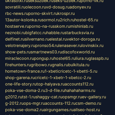
ukrasotki.ru
seksuzbek.ru
seks-uzbek.ru
porno-vk.ru
sovratili.ru
olecoon.ru
vd-dosug.ru
adonyev.ru
rbc-news.ru
porno-skvirt.ru
krospr.ru
13autor-kolonka.ru
sormol.ru
2rich.ru
hostel-65.ru
hostserve.ru
porno-na-russkom.ru
mishinlab.ru
neznobi.ru
bigfatcc.ru
habble.ru
starbucksvia.ru
delfinet.ru
silvernano.ru
elestal.ru
vektor-doroga.ru
velotrenajery.ru
pronso54.ru
lenasever.ru
lovinskix.ru
show-pets.ru
smartnews03.ru
discofoxworld.ru
miraclecoon.ru
pongup.ru
hostel65.ru
liura.ru
glasspb.ru
firehunters.ru
gribowo.ru
gnalis.ru
bulkitula.ru
hometown-france.ru
1-xbeticricetc-1-xbetti-5.ru
shop-garena.ru
cricetc-1-xbetr-1-xbetcc-2.ru
one-life-story.ru
top-halyava.ru
accounts112.ru
poka-vse-doma-2.ru
3-d-file.ru
hahahaharms.ru
g2012.ru
tst-1.ru
shaggy-cat.ru
opsmgr.ru
ev-gallery.ru
g-2012.ru
ops-mgr.ru
accounts-112.ru
csm-demo.ru
poka-vse-doma2.ru
airgungames.ru
allseo-host.ru