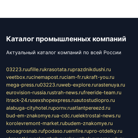
Каталог промышленных компаний
Актуальный каталог компаний по всей России
03223.ru
ufille.ru
krasotata.ru
prazdnikdushi.ru
veetbox.ru
cinemapost.ru
ciam-fr.ru
kraft-you.ru
mega-press.ru
03223.ru
web-explore.ru
rastenuya.ru
eurovision-russia.ru
strah-news.ru
freeride-team.ru
itrack-24.ru
sexshopexpress.ru
autostudiopro.ru
alabuga-cityhotel.ru
pornv.ru
atlantpereezd.ru
bud-em-znakomye.ru
a-cdc.ru
elektrostal-news.ru
korolevremont-market.ru
budem-znakomye.ru
oooagrosnab.ru
fpodaso.ru
emfire.ru
pro-otdelky.ru