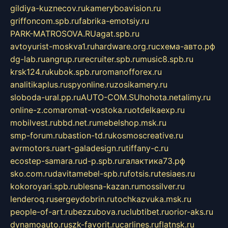
gildiya-kuznecov.ru
kameryboavision.ru
griffoncom.spb.ru
fabrika-emotsiy.ru
PARK-MATROSOVA.RU
agat.spb.ru
avtoyurist-moskva1.ru
hardware.org.ru
схема-авто.рф
dg-lab.ru
angrup.ru
recruiter.spb.ru
music8.spb.ru
krsk124.ru
kubok.spb.ru
romanofforex.ru
analitikaplus.ru
spyonline.ru
zosikamery.ru
sloboda-ural.pp.ru
AUTO-COM.SU
hohota.net
alimy.ru
online-z.com
aromat-vostoka.ru
otdelkaexp.ru
mobilvest.ru
bbd.net.ru
mebelshop.msk.ru
smp-forum.ru
bastion-td.ru
kosmoscreative.ru
avrmotors.ru
art-galadesign.ru
tiffany-c.ru
ecostep-samara.ru
d-p.spb.ru
галактика73.рф
sko.com.ru
davitamebel-spb.ru
fotsis.ru
tesiaes.ru
kokoroyari.spb.ru
blesna-kazan.ru
mossilver.ru
lenderoq.ru
sergeydobrin.ru
tochkazvuka.msk.ru
people-of-art.ru
bezzubova.ru
clubtibet.ru
orior-aks.ru
dynamoauto.ru
szk-favorit.ru
carlines.ru
flatnsk.ru