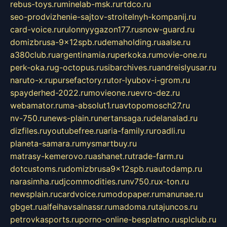
rebus-toys.ru
minelab-msk.ru
rtdco.ru
seo-prodvizhenie-sajtov-stroitelnyh-kompanij.ru
card-voice.ru
rulonnyygazon177.ru
snow-guard.ru
domizbrusa-9x12spb.ru
demaholding.ru
aalse.ru
a380club.ru
argentinamia.ru
perkoka.ru
movie-one.ru
perk-oka.ru
g-octopus.ru
sibarchives.ru
andreislyusar.ru
naruto-x.ru
pursefactory.ru
tor-lyubov-i-grom.ru
spayderhed-2022.ru
movieone.ru
evro-dez.ru
webamator.ru
ma-absolut1.ru
avtopomosch27.ru
nv-750.ru
news-plain.ru
nertansaga.ru
delanalad.ru
dizfiles.ru
youtubefree.ru
aria-family.ru
roadli.ru
planeta-samara.ru
mysmartbuy.ru
matrasy-kemerovo.ru
ashanet.ru
trade-farm.ru
dotcustoms.ru
domizbrusa9x12spb.ru
autodamp.ru
narasimha.ru
djcommodities.ru
nv750.ru
x-ton.ru
newsplain.ru
cardvoice.ru
modopaper.ru
manunae.ru
gbget.ru
alfeihavsalnassr.ru
madoma.ru
tajuncos.ru
petrovkasports.ru
porno-online-besplatno.ru
splclub.ru