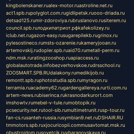
kingbolenskaner.ru
alex-motor.ru
astroline.net.ru
act1.spb.ru
polyglot.com.ru
gidlipetsk.ru
ooo-driada.ru
detsad125.ru
mir-zdoroviya.ru
bruslanovo.ru
siterem.ru
council.spb.ru
лодкипатриот.рф
kafekolizey.ru
iclub.net.ru
gazon-easy.ru
sugarepilekb.ru
grinox.ru
pylesostineco.ru
msts-ozarenie.ru
kameryjooan.ru
artemovskij.ru
dopler.spb.ru
aid70.ru
metall-perm.ru
ndm.msk.ru
ratingzooshop.ru
apiaccess.ru
globalautotrade.info
bezverhovskoe.ru
drsschool.ru
ZOOSMART.SPB.RU
dalakony.ru
medikijob.ru
remontt.spb.ru
photostudia.spb.ru
myragon.ru
terramia.ru
academy62.ru
gardengallereya.ru
rti.com.ru
artem-news.ru
biserinca.ru
krasnodarkurort.com
imshowtv.ru
mebel-v-tule.ru
mobtopik.ru
pcsecurity.net.ru
tool-sib.ru
multimetrunit.ru
sp-tour.ru
fan-cs.ru
santeh-russia.ru
symbian9.net.ru
DSHAIR.RU
tmmotors.spb.ru
xjocuricopii.com
musavtomat.msk.ru
obustrojdom.ru
sovetcik.ru
ybaranovskaya.ru