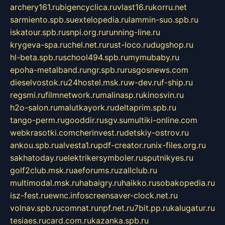
archery161.ru
bigencyclica.ru
vlast16.ru
korru.net
sarmiento.spb.su
extelopedia.ru
lammin-suo.spb.ru
iskatour.spb.ru
snpi.org.ru
running-line.ru
krygeva-spa.ru
chel.net.ru
rust-loco.ru
dugshop.ru
hl-beta.spb.ru
school494.spb.ru
mymubaby.ru
epoha-metalband.ru
ngr.spb.ru
rusgosnews.com
dieselvostok.ru
24hostel.msk.ru
w-dev.ru
f-ship.ru
regsmi.ru
filmnetwork.ru
malinasp.ru
kinosvin.ru
h2o-salon.ru
malutkayork.ru
deltaprim.spb.ru
tango-perm.ru
gooddir.ru
sgv.su
multiki-online.com
webkrasotki.com
cherinvest.ru
detskiy-ostrov.ru
ankou.spb.ru
alvesta1.ru
pdf-creator.ru
nix-files.org.ru
sakhatoday.ru
elektrikersymboler.ru
sputnikyes.ru
golf2club.msk.ru
aeforums.ru
zallclub.ru
multimodal.msk.ru
habaigry.ru
haikko.ru
sobakopedia.ru
isz-fest.ru
ewnc.info
screensaver-clock.net.ru
volnav.spb.ru
comnat.ru
npf.net.ru
7bit.pp.ru
kalugatur.ru
tesiaes.ru
card.com.ru
kazanka.spb.ru