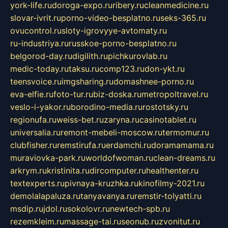
york-life.ru
doroga-expo.ru
ribery.ru
cleanmedicine.ru
slovar-ivrit.ru
porno-video-besplatno.ru
seks-365.ru
ovucontrol.ru
sloty-igrovyye-avtomaty.ru
ru-industriya.ru
russkoe-porno-besplatno.ru
belgorod-day.ru
digilith.ru
pichkurovlab.ru
medic-today.ru
taksu.ru
comp123.ru
don-ykt.ru
teensvoice.ru
imgsharing.ru
domashnee-porno.ru
eva-elfie.ru
foto-tur.ru
biz-doska.ru
metropoltravel.ru
veslo-i-yakor.ru
borodino-media.ru
rostotsky.ru
regionufa.ru
weiss-bet.ru
zaryna.ru
casinotablet.ru
universalia.ru
remont-mebeli-moscow.ru
termomur.ru
clubfisher.ru
remstirufa.ru
erdamchi.ru
doramamama.ru
muraviovka-park.ru
worldofwoman.ru
clean-dreams.ru
arkrym.ru
kristinita.ru
dircomputer.ru
healthenter.ru
textexperts.ru
pivnaya-kruzhka.ru
kinofilmy-2021.ru
demolalapaluza.ru
tanyavanya.ru
remstir-tolyatti.ru
msdip.ru
jdol.ru
sokolovr.ru
newtech-spb.ru
rezemkleim.ru
massage-tai.ru
seonub.ru
zvonitut.ru