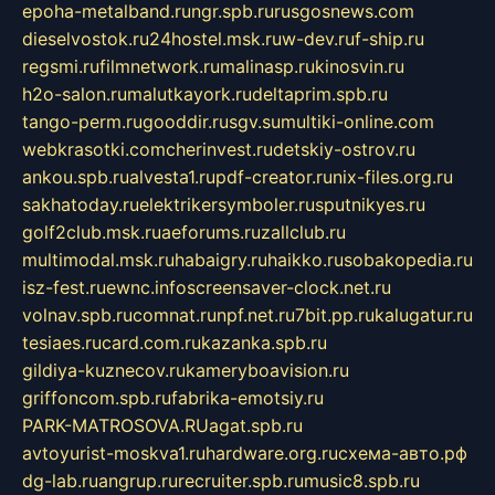
epoha-metalband.ru
ngr.spb.ru
rusgosnews.com
dieselvostok.ru
24hostel.msk.ru
w-dev.ru
f-ship.ru
regsmi.ru
filmnetwork.ru
malinasp.ru
kinosvin.ru
h2o-salon.ru
malutkayork.ru
deltaprim.spb.ru
tango-perm.ru
gooddir.ru
sgv.su
multiki-online.com
webkrasotki.com
cherinvest.ru
detskiy-ostrov.ru
ankou.spb.ru
alvesta1.ru
pdf-creator.ru
nix-files.org.ru
sakhatoday.ru
elektrikersymboler.ru
sputnikyes.ru
golf2club.msk.ru
aeforums.ru
zallclub.ru
multimodal.msk.ru
habaigry.ru
haikko.ru
sobakopedia.ru
isz-fest.ru
ewnc.info
screensaver-clock.net.ru
volnav.spb.ru
comnat.ru
npf.net.ru
7bit.pp.ru
kalugatur.ru
tesiaes.ru
card.com.ru
kazanka.spb.ru
gildiya-kuznecov.ru
kameryboavision.ru
griffoncom.spb.ru
fabrika-emotsiy.ru
PARK-MATROSOVA.RU
agat.spb.ru
avtoyurist-moskva1.ru
hardware.org.ru
схема-авто.рф
dg-lab.ru
angrup.ru
recruiter.spb.ru
music8.spb.ru