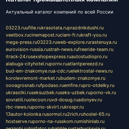
Актуальный каталог компаний по всей России
03223.ru
ufille.ru
krasotata.ru
prazdnikdushi.ru
veetbox.ru
cinemapost.ru
ciam-fr.ru
kraft-you.ru
mega-press.ru
03223.ru
web-explore.ru
rastenuya.ru
eurovision-russia.ru
strah-news.ru
freeride-team.ru
itrack-24.ru
sexshopexpress.ru
autostudiopro.ru
alabuga-cityhotel.ru
pornv.ru
atlantpereezd.ru
bud-em-znakomye.ru
a-cdc.ru
elektrostal-news.ru
korolevremont-market.ru
budem-znakomye.ru
oooagrosnab.ru
fpodaso.ru
emfire.ru
pro-otdelky.ru
ukrasotki.ru
seksuzbek.ru
seks-uzbek.ru
porno-vk.ru
sovratili.ru
olecoon.ru
vd-dosug.ru
adonyev.ru
rbc-news.ru
porno-skvirt.ru
krospr.ru
13autor-kolonka.ru
sormol.ru
2rich.ru
hostel-65.ru
hostserve.ru
porno-na-russkom.ru
mishinlab.ru
neznobi.ru
bigfatcc.ru
habble.ru
starbucksvia.ru