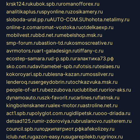
krsk124.ru
kubok.spb.ru
romanofforex.ru
analitikaplus.ru
spyonline.ru
zosikamery.ru
sloboda-ural.pp.ru
AUTO-COM.SU
hohota.net
alimy.ru
online-z.com
aromat-vostoka.ru
otdelkaexp.ru
mobilvest.ru
bbd.net.ru
mebelshop.msk.ru
smp-forum.ru
bastion-td.ru
kosmoscreative.ru
avrmotors.ru
art-galadesign.ru
tiffany-c.ru
ecostep-samara.ru
d-p.spb.ru
галактика73.рф
sko.com.ru
davitamebel-spb.ru
fotsis.ru
tesiaes.ru
kokoroyari.spb.ru
blesna-kazan.ru
mossilver.ru
lenderoq.ru
sergeydobrin.ru
tochkazvuka.msk.ru
people-of-art.ru
bezzubova.ru
clubtibet.ru
orior-aks.ru
dynamoauto.ru
szk-favorit.ru
carlines.ru
flatnsk.ru
kingbolenskaner.ru
alex-motor.ru
astroline.net.ru
act1.spb.ru
polyglot.com.ru
gidlipetsk.ru
ooo-driada.ru
detsad125.ru
mir-zdoroviya.ru
bruslanovo.ru
siterem.ru
council.spb.ru
лодкипатриот.рф
kafekolizey.ru
iclub.net.ru
gazon-easy.ru
sugarepilekb.ru
grinox.ru