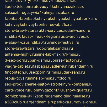
raszar.ru
vskrytie-zamkov-moskva113.ru
lipetsktelecom.ru
tovudyi4kuhnyanazakaz.ru
seksuzb.ru
guzywia4kuhnyanazakaz.ru
fabrikaofabrikaokuhny.ru
kuhnyaekuhnyaafabrika.ru
kuhnyaykuhnyayfabrika.ru
e-abis1c.ru
store-brawl-stars.ru
kts-services.ru
dark-sand.ru
sindika-01.ru
sp-life.ru
x-legion.ru
sib-archives.ru
e-abis-1-c.ru
sindika01.ru
venda-festival.ru
store-brawlstars.ru
dooraleksandria.ru
antenna-highly.ru
mine-lab-msk.ru
1-mus.ru
3-sex-porn.ru
ban-damn.ru
purse-factory.ru
viagra-tablet.ru
fasbags.ru
adler-jun.ru
bandamn.ru
fincontech.ru
3sexporn.ru
1mus.ru
darksand.ru
rebus-toys.ru
minelab-msk.ru
rtdco.ru
seo-prodvizhenie-sajtov-stroitelnyh-kompanij.ru
card-voice.ru
rulonnyygazon177.ru
snow-guard.ru
domizbrusa-9x12spb.ru
demaholding.ru
aalse.ru
a380club.ru
argentinamia.ru
perkoka.ru
movie-one.ru