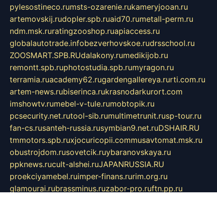
pylesostineco.ru
msts-ozarenie.ru
kameryjooan.ru
artemovskij.ru
dopler.spb.ru
aid70.ru
metall-perm.ru
ndm.msk.ru
ratingzooshop.ru
apiaccess.ru
globalautotrade.info
bezverhovskoe.ru
drsschool.ru
ZOOSMART.SPB.RU
dalakony.ru
medikijob.ru
remontt.spb.ru
photostudia.spb.ru
myragon.ru
terramia.ru
academy62.ru
gardengallereya.ru
rti.com.ru
artem-news.ru
biserinca.ru
krasnodarkurort.com
imshowtv.ru
mebel-v-tule.ru
mobtopik.ru
pcsecurity.net.ru
tool-sib.ru
multimetrunit.ru
sp-tour.ru
fan-cs.ru
santeh-russia.ru
symbian9.net.ru
DSHAIR.RU
tmmotors.spb.ru
xjocuricopii.com
musavtomat.msk.ru
obustrojdom.ru
sovetcik.ru
ybaranovskaya.ru
ppknews.ru
cult-alshei.ru
JAPANRUSSIA.RU
proekciyamebel.ru
imper-finans.ru
rim.org.ru
glamourai.ru
brassminus.ru
zabor-pro.ru
ftn.pp.ru
dorogoe58.ru
laimengpacker.ru
kuzova-zapchasti.ru
sageerp.ru
taxodrom.ru
dsrazvitie.ru
hardcity.net.ru