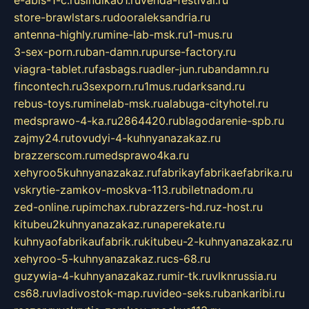
store-brawlstars.ru
dooraleksandria.ru
antenna-highly.ru
mine-lab-msk.ru
1-mus.ru
3-sex-porn.ru
ban-damn.ru
purse-factory.ru
viagra-tablet.ru
fasbags.ru
adler-jun.ru
bandamn.ru
fincontech.ru
3sexporn.ru
1mus.ru
darksand.ru
rebus-toys.ru
minelab-msk.ru
alabuga-cityhotel.ru
medsprawo-4-ka.ru
2864420.ru
blagodarenie-spb.ru
zajmy24.ru
tovudyi-4-kuhnyanazakaz.ru
brazzerscom.ru
medsprawo4ka.ru
xehyroo5kuhnyanazakaz.ru
fabrikayfabrikaefabrika.ru
vskrytie-zamkov-moskva-113.ru
biletnadom.ru
zed-online.ru
pimchax.ru
brazzers-hd.ru
z-host.ru
kitubeu2kuhnyanazakaz.ru
naperekate.ru
kuhnyaofabrikaufabrik.ru
kitubeu-2-kuhnyanazakaz.ru
xehyroo-5-kuhnyanazakaz.ru
cs-68.ru
guzywia-4-kuhnyanazakaz.ru
mir-tk.ru
vlknrussia.ru
cs68.ru
vladivostok-map.ru
video-seks.ru
bankaribi.ru