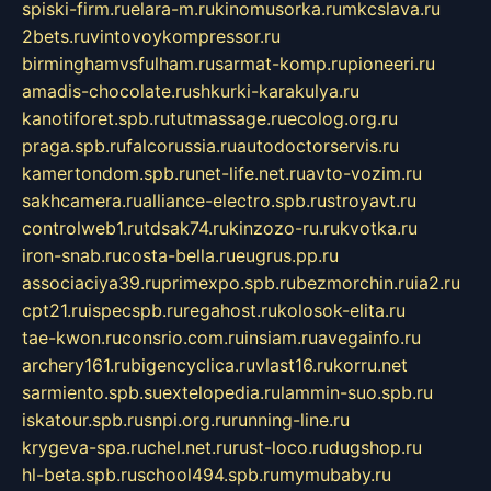
spiski-firm.ru
elara-m.ru
kinomusorka.ru
mkcslava.ru
2bets.ru
vintovoykompressor.ru
birminghamvsfulham.ru
sarmat-komp.ru
pioneeri.ru
amadis-chocolate.ru
shkurki-karakulya.ru
kanotiforet.spb.ru
tutmassage.ru
ecolog.org.ru
praga.spb.ru
falcorussia.ru
autodoctorservis.ru
kamertondom.spb.ru
net-life.net.ru
avto-vozim.ru
sakhcamera.ru
alliance-electro.spb.ru
stroyavt.ru
controlweb1.ru
tdsak74.ru
kinzozo-ru.ru
kvotka.ru
iron-snab.ru
costa-bella.ru
eugrus.pp.ru
associaciya39.ru
primexpo.spb.ru
bezmorchin.ru
ia2.ru
cpt21.ru
ispecspb.ru
regahost.ru
kolosok-elita.ru
tae-kwon.ru
consrio.com.ru
insiam.ru
avegainfo.ru
archery161.ru
bigencyclica.ru
vlast16.ru
korru.net
sarmiento.spb.su
extelopedia.ru
lammin-suo.spb.ru
iskatour.spb.ru
snpi.org.ru
running-line.ru
krygeva-spa.ru
chel.net.ru
rust-loco.ru
dugshop.ru
hl-beta.spb.ru
school494.spb.ru
mymubaby.ru