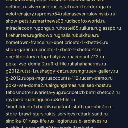
delfinet.ru
silvernano.ru
elestal.ru
vektor-doroga.ru
velotrenajery.ru
pronso54.ru
lenasever.ru
lovinskix.ru
show-pets.ru
smartnews03.ru
discofoxworld.ru
miraclecoon.ru
pongup.ru
hostel65.ru
liura.ru
glasspb.ru
firehunters.ru
gribowo.ru
gnalis.ru
bulkitula.ru
hometown-france.ru
1-xbeticricetc-1-xbetti-5.ru
shop-garena.ru
cricetc-1-xbetr-1-xbetcc-2.ru
one-life-story.ru
top-halyava.ru
accounts112.ru
poka-vse-doma-2.ru
3-d-file.ru
hahahaharms.ru
g2012.ru
tst-1.ru
shaggy-cat.ru
opsmgr.ru
ev-gallery.ru
g-2012.ru
ops-mgr.ru
accounts-112.ru
csm-demo.ru
poka-vse-doma2.ru
airgungames.ru
allseo-host.ru
tehosmotre.ru
varieta-yug.ru
cricetc1xbetr1xbetcc2.ru
raytor-d.ru
atillagunn.ru
3d-file.ru
1xbeticricetc1xbetti5.ru
uafoot-statti.ru
e-abis1c.ru
store-brawl-stars.ru
kts-services.ru
dark-sand.ru
sindika-01.ru
sp-life.ru
x-legion.ru
sib-archives.ru
e-abis-1-c.ru
sindika01.ru
venda-festival.ru