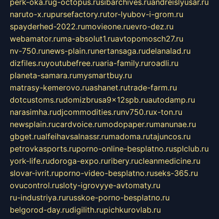
perk-oka.ru
g-octopus.ru
sibarchives.ru
andreislyusar.ru
naruto-x.ru
pursefactory.ru
tor-lyubov-i-grom.ru
spayderhed-2022.ru
movieone.ru
evro-dez.ru
webamator.ru
ma-absolut1.ru
avtopomosch27.ru
nv-750.ru
news-plain.ru
nertansaga.ru
delanalad.ru
dizfiles.ru
youtubefree.ru
aria-family.ru
roadli.ru
planeta-samara.ru
mysmartbuy.ru
matrasy-kemerovo.ru
ashanet.ru
trade-farm.ru
dotcustoms.ru
domizbrusa9x12spb.ru
autodamp.ru
narasimha.ru
djcommodities.ru
nv750.ru
x-ton.ru
newsplain.ru
cardvoice.ru
modopaper.ru
manunae.ru
gbget.ru
alfeihavsalnassr.ru
madoma.ru
tajuncos.ru
petrovkasports.ru
porno-online-besplatno.ru
splclub.ru
york-life.ru
doroga-expo.ru
ribery.ru
cleanmedicine.ru
slovar-ivrit.ru
porno-video-besplatno.ru
seks-365.ru
ovucontrol.ru
sloty-igrovyye-avtomaty.ru
ru-industriya.ru
russkoe-porno-besplatno.ru
belgorod-day.ru
digilith.ru
pichkurovlab.ru