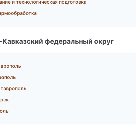
ние и технологическая подготовка
термообработка
о-Кавказский федеральный округ
аврополь
рополь
Ставрополь
орск
поль