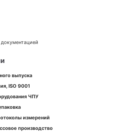
е документацией
ми
ного выпуска
ия, ISO 9001
орудования ЧПУ
упаковка
ротоколы измерений
ассовое производство