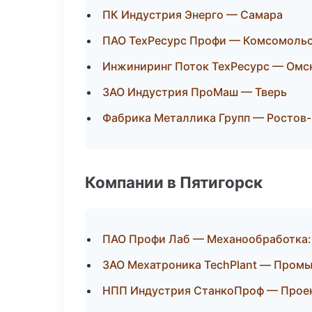
ПК Индустрия Энерго — Самара
ПАО ТехРесурс Профи — Комсомольс
Инжиниринг Поток ТехРесурс — Омс
ЗАО Индустрия ПроМаш — Тверь
Фабрика Металлика Групп — Ростов
Компании в Пятигорск
ПАО Профи Лаб — Механообработка: 
ЗАО Мехатроника TechPlant — Пром
НПП Индустрия СтанкоПроф — Проек