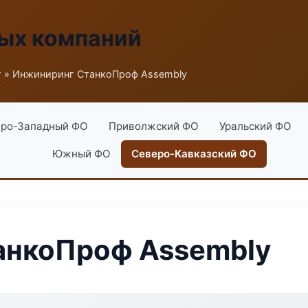
ых компаний
г
» Инжиниринг СтанкоПроф Assembly
ро-Западный ФО
Приволжский ФО
Уральский ФО
Южный ФО
Северо-Кавказский ФО
анкоПроф Assembly