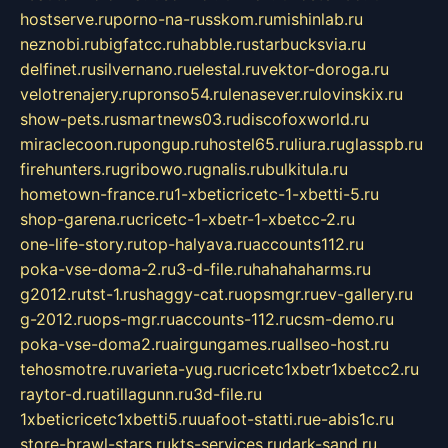
hostserve.ru
porno-na-russkom.ru
mishinlab.ru
neznobi.ru
bigfatcc.ru
habble.ru
starbucksvia.ru
delfinet.ru
silvernano.ru
elestal.ru
vektor-doroga.ru
velotrenajery.ru
pronso54.ru
lenasever.ru
lovinskix.ru
show-pets.ru
smartnews03.ru
discofoxworld.ru
miraclecoon.ru
pongup.ru
hostel65.ru
liura.ru
glasspb.ru
firehunters.ru
gribowo.ru
gnalis.ru
bulkitula.ru
hometown-france.ru
1-xbeticricetc-1-xbetti-5.ru
shop-garena.ru
cricetc-1-xbetr-1-xbetcc-2.ru
one-life-story.ru
top-halyava.ru
accounts112.ru
poka-vse-doma-2.ru
3-d-file.ru
hahahaharms.ru
g2012.ru
tst-1.ru
shaggy-cat.ru
opsmgr.ru
ev-gallery.ru
g-2012.ru
ops-mgr.ru
accounts-112.ru
csm-demo.ru
poka-vse-doma2.ru
airgungames.ru
allseo-host.ru
tehosmotre.ru
varieta-yug.ru
cricetc1xbetr1xbetcc2.ru
raytor-d.ru
atillagunn.ru
3d-file.ru
1xbeticricetc1xbetti5.ru
uafoot-statti.ru
e-abis1c.ru
store-brawl-stars.ru
kts-services.ru
dark-sand.ru