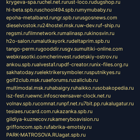
krygeva-spa.ru
chel.net.ru
rust-loco.ru
dugshop.ru
hl-beta.spb.ru
school494.spb.ru
mymubaby.ru
epoha-metalband.ru
ngr.spb.ru
rusgosnews.com
dieselvostok.ru
24hostel.msk.ru
w-dev.ru
f-ship.ru
regsmi.ru
filmnetwork.ru
malinasp.ru
kinosvin.ru
h2o-salon.ru
malutkayork.ru
deltaprim.spb.ru
tango-perm.ru
gooddir.ru
sgv.su
multiki-online.com
webkrasotki.com
cherinvest.ru
detskiy-ostrov.ru
ankou.spb.ru
alvesta1.ru
pdf-creator.ru
nix-files.org.ru
sakhatoday.ru
elektrikersymboler.ru
sputnikyes.ru
golf2club.msk.ru
aeforums.ru
zallclub.ru
multimodal.msk.ru
habaigry.ru
haikko.ru
sobakopedia.ru
isz-fest.ru
ewnc.info
screensaver-clock.net.ru
volnav.spb.ru
comnat.ru
npf.net.ru
7bit.pp.ru
kalugatur.ru
tesiaes.ru
card.com.ru
kazanka.spb.ru
gildiya-kuznecov.ru
kameryboavision.ru
griffoncom.spb.ru
fabrika-emotsiy.ru
PARK-MATROSOVA.RU
agat.spb.ru