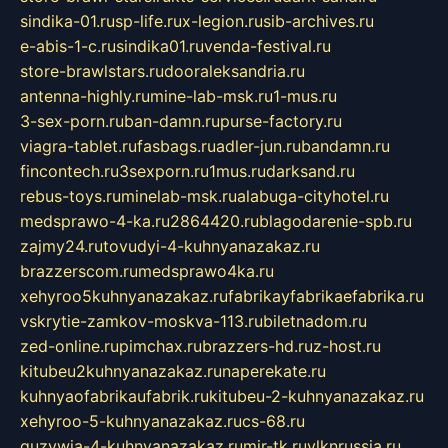
sindika-01.ru
sp-life.ru
x-legion.ru
sib-archives.ru
e-abis-1-c.ru
sindika01.ru
venda-festival.ru
store-brawlstars.ru
dooraleksandria.ru
antenna-highly.ru
mine-lab-msk.ru
1-mus.ru
3-sex-porn.ru
ban-damn.ru
purse-factory.ru
viagra-tablet.ru
fasbags.ru
adler-jun.ru
bandamn.ru
fincontech.ru
3sexporn.ru
1mus.ru
darksand.ru
rebus-toys.ru
minelab-msk.ru
alabuga-cityhotel.ru
medsprawo-4-ka.ru
2864420.ru
blagodarenie-spb.ru
zajmy24.ru
tovudyi-4-kuhnyanazakaz.ru
brazzerscom.ru
medsprawo4ka.ru
xehyroo5kuhnyanazakaz.ru
fabrikayfabrikaefabrika.ru
vskrytie-zamkov-moskva-113.ru
biletnadom.ru
zed-online.ru
pimchax.ru
brazzers-hd.ru
z-host.ru
kitubeu2kuhnyanazakaz.ru
naperekate.ru
kuhnyaofabrikaufabrik.ru
kitubeu-2-kuhnyanazakaz.ru
xehyroo-5-kuhnyanazakaz.ru
cs-68.ru
guzywia-4-kuhnyanazakaz.ru
mir-tk.ru
vlknrussia.ru