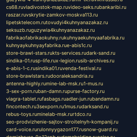
cs68.ru
vladivostok-map.ru
video-seks.ru
bankaribi.ru
raszar.ru
vskrytie-zamkov-moskva113.ru
lipetsktelecom.ru
tovudyi4kuhnyanazakaz.ru
seksuzb.ru
guzywia4kuhnyanazakaz.ru
fabrikaofabrikaokuhny.ru
kuhnyaekuhnyaafabrika.ru
kuhnyaykuhnyayfabrika.ru
e-abis1c.ru
store-brawl-stars.ru
kts-services.ru
dark-sand.ru
sindika-01.ru
sp-life.ru
x-legion.ru
sib-archives.ru
e-abis-1-c.ru
sindika01.ru
venda-festival.ru
store-brawlstars.ru
dooraleksandria.ru
antenna-highly.ru
mine-lab-msk.ru
1-mus.ru
3-sex-porn.ru
ban-damn.ru
purse-factory.ru
viagra-tablet.ru
fasbags.ru
adler-jun.ru
bandamn.ru
fincontech.ru
3sexporn.ru
1mus.ru
darksand.ru
rebus-toys.ru
minelab-msk.ru
rtdco.ru
seo-prodvizhenie-sajtov-stroitelnyh-kompanij.ru
card-voice.ru
rulonnyygazon177.ru
snow-guard.ru
domizbrusa-9x12spb.ru
demaholding.ru
aalse.ru