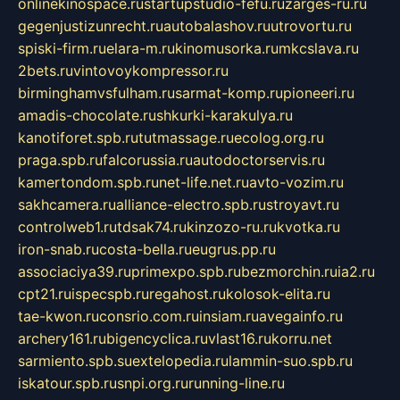
onlinekinospace.ru
startupstudio-fefu.ru
zarges-ru.ru
gegenjustizunrecht.ru
autobalashov.ru
utrovortu.ru
spiski-firm.ru
elara-m.ru
kinomusorka.ru
mkcslava.ru
2bets.ru
vintovoykompressor.ru
birminghamvsfulham.ru
sarmat-komp.ru
pioneeri.ru
amadis-chocolate.ru
shkurki-karakulya.ru
kanotiforet.spb.ru
tutmassage.ru
ecolog.org.ru
praga.spb.ru
falcorussia.ru
autodoctorservis.ru
kamertondom.spb.ru
net-life.net.ru
avto-vozim.ru
sakhcamera.ru
alliance-electro.spb.ru
stroyavt.ru
controlweb1.ru
tdsak74.ru
kinzozo-ru.ru
kvotka.ru
iron-snab.ru
costa-bella.ru
eugrus.pp.ru
associaciya39.ru
primexpo.spb.ru
bezmorchin.ru
ia2.ru
cpt21.ru
ispecspb.ru
regahost.ru
kolosok-elita.ru
tae-kwon.ru
consrio.com.ru
insiam.ru
avegainfo.ru
archery161.ru
bigencyclica.ru
vlast16.ru
korru.net
sarmiento.spb.su
extelopedia.ru
lammin-suo.spb.ru
iskatour.spb.ru
snpi.org.ru
running-line.ru