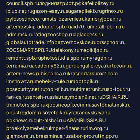
council.spb.ru
лодкипатриот.рф
kafekolizey.ru
iclub.net.ru
gazon-easy.ru
sugarepilekb.ru
grinox.ru
pylesostineco.ru
msts-ozarenie.ru
kameryjooan.ru
artemovskij.ru
dopler.spb.ru
aid70.ru
metall-perm.ru
ndm.msk.ru
ratingzooshop.ru
apiaccess.ru
globalautotrade.info
bezverhovskoe.ru
drsschool.ru
ZOOSMART.SPB.RU
dalakony.ru
medikijob.ru
remontt.spb.ru
photostudia.spb.ru
myragon.ru
terramia.ru
academy62.ru
gardengallereya.ru
rti.com.ru
artem-news.ru
biserinca.ru
krasnodarkurort.com
imshowtv.ru
mebel-v-tule.ru
mobtopik.ru
pcsecurity.net.ru
tool-sib.ru
multimetrunit.ru
sp-tour.ru
fan-cs.ru
santeh-russia.ru
symbian9.net.ru
DSHAIR.RU
tmmotors.spb.ru
xjocuricopii.com
musavtomat.msk.ru
obustrojdom.ru
sovetcik.ru
ybaranovskaya.ru
ppknews.ru
cult-alshei.ru
JAPANRUSSIA.RU
proekciyamebel.ru
imper-finans.ru
rim.org.ru
glamourai.ru
brassminus.ru
zabor-pro.ru
ftn.pp.ru