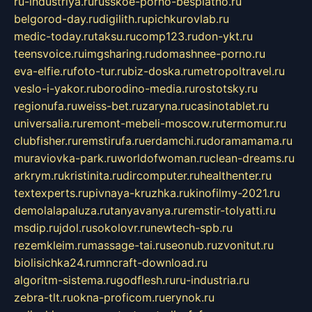
ru-industriya.ru
russkoe-porno-besplatno.ru
belgorod-day.ru
digilith.ru
pichkurovlab.ru
medic-today.ru
taksu.ru
comp123.ru
don-ykt.ru
teensvoice.ru
imgsharing.ru
domashnee-porno.ru
eva-elfie.ru
foto-tur.ru
biz-doska.ru
metropoltravel.ru
veslo-i-yakor.ru
borodino-media.ru
rostotsky.ru
regionufa.ru
weiss-bet.ru
zaryna.ru
casinotablet.ru
universalia.ru
remont-mebeli-moscow.ru
termomur.ru
clubfisher.ru
remstirufa.ru
erdamchi.ru
doramamama.ru
muraviovka-park.ru
worldofwoman.ru
clean-dreams.ru
arkrym.ru
kristinita.ru
dircomputer.ru
healthenter.ru
textexperts.ru
pivnaya-kruzhka.ru
kinofilmy-2021.ru
demolalapaluza.ru
tanyavanya.ru
remstir-tolyatti.ru
msdip.ru
jdol.ru
sokolovr.ru
newtech-spb.ru
rezemkleim.ru
massage-tai.ru
seonub.ru
zvonitut.ru
biolisichka24.ru
mncraft-download.ru
algoritm-sistema.ru
godflesh.ru
ru-industria.ru
zebra-tlt.ru
okna-proficom.ru
erynok.ru