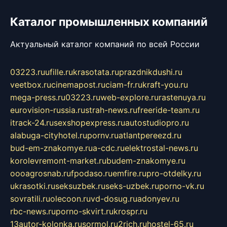
Каталог промышленных компаний
Актуальный каталог компаний по всей России
03223.ru
ufille.ru
krasotata.ru
prazdnikdushi.ru
veetbox.ru
cinemapost.ru
ciam-fr.ru
kraft-you.ru
mega-press.ru
03223.ru
web-explore.ru
rastenuya.ru
eurovision-russia.ru
strah-news.ru
freeride-team.ru
itrack-24.ru
sexshopexpress.ru
autostudiopro.ru
alabuga-cityhotel.ru
pornv.ru
atlantpereezd.ru
bud-em-znakomye.ru
a-cdc.ru
elektrostal-news.ru
korolevremont-market.ru
budem-znakomye.ru
oooagrosnab.ru
fpodaso.ru
emfire.ru
pro-otdelky.ru
ukrasotki.ru
seksuzbek.ru
seks-uzbek.ru
porno-vk.ru
sovratili.ru
olecoon.ru
vd-dosug.ru
adonyev.ru
rbc-news.ru
porno-skvirt.ru
krospr.ru
13autor-kolonka.ru
sormol.ru
2rich.ru
hostel-65.ru