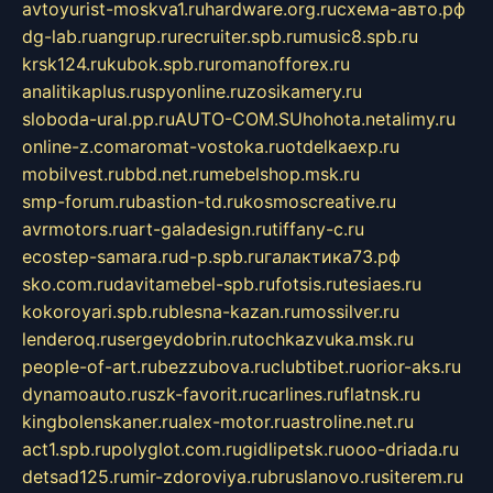
avtoyurist-moskva1.ru
hardware.org.ru
схема-авто.рф
dg-lab.ru
angrup.ru
recruiter.spb.ru
music8.spb.ru
krsk124.ru
kubok.spb.ru
romanofforex.ru
analitikaplus.ru
spyonline.ru
zosikamery.ru
sloboda-ural.pp.ru
AUTO-COM.SU
hohota.net
alimy.ru
online-z.com
aromat-vostoka.ru
otdelkaexp.ru
mobilvest.ru
bbd.net.ru
mebelshop.msk.ru
smp-forum.ru
bastion-td.ru
kosmoscreative.ru
avrmotors.ru
art-galadesign.ru
tiffany-c.ru
ecostep-samara.ru
d-p.spb.ru
галактика73.рф
sko.com.ru
davitamebel-spb.ru
fotsis.ru
tesiaes.ru
kokoroyari.spb.ru
blesna-kazan.ru
mossilver.ru
lenderoq.ru
sergeydobrin.ru
tochkazvuka.msk.ru
people-of-art.ru
bezzubova.ru
clubtibet.ru
orior-aks.ru
dynamoauto.ru
szk-favorit.ru
carlines.ru
flatnsk.ru
kingbolenskaner.ru
alex-motor.ru
astroline.net.ru
act1.spb.ru
polyglot.com.ru
gidlipetsk.ru
ooo-driada.ru
detsad125.ru
mir-zdoroviya.ru
bruslanovo.ru
siterem.ru