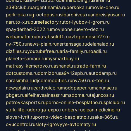
a380club.ru
argentinamia.ru
perkoka.ru
movie-one.ru
perk-oka.ru
g-octopus.ru
sibarchives.ru
andreislyusar.ru
naruto-x.ru
pursefactory.ru
tor-lyubov-i-grom.ru
spayderhed-2022.ru
movieone.ru
evro-dez.ru
webamator.ru
ma-absolut1.ru
avtopomosch27.ru
nv-750.ru
news-plain.ru
nertansaga.ru
delanalad.ru
dizfiles.ru
youtubefree.ru
aria-family.ru
roadli.ru
planeta-samara.ru
mysmartbuy.ru
matrasy-kemerovo.ru
ashanet.ru
trade-farm.ru
dotcustoms.ru
domizbrusa9x12spb.ru
autodamp.ru
narasimha.ru
djcommodities.ru
nv750.ru
x-ton.ru
newsplain.ru
cardvoice.ru
modopaper.ru
manunae.ru
gbget.ru
alfeihavsalnassr.ru
madoma.ru
tajuncos.ru
petrovkasports.ru
porno-online-besplatno.ru
splclub.ru
york-life.ru
doroga-expo.ru
ribery.ru
cleanmedicine.ru
slovar-ivrit.ru
porno-video-besplatno.ru
seks-365.ru
ovucontrol.ru
sloty-igrovyye-avtomaty.ru