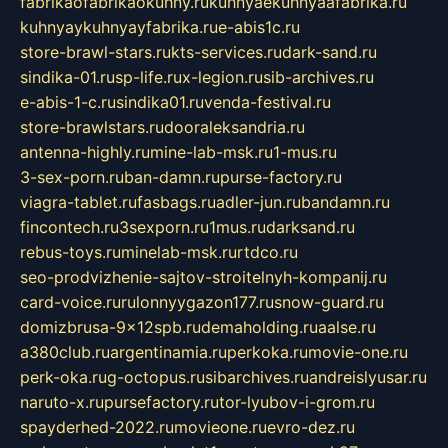
fabrikaofabrikaokuhny.ru
kuhnyaekuhnyaafabrika.ru
kuhnyaykuhnyayfabrika.ru
e-abis1c.ru
store-brawl-stars.ru
kts-services.ru
dark-sand.ru
sindika-01.ru
sp-life.ru
x-legion.ru
sib-archives.ru
e-abis-1-c.ru
sindika01.ru
venda-festival.ru
store-brawlstars.ru
dooraleksandria.ru
antenna-highly.ru
mine-lab-msk.ru
1-mus.ru
3-sex-porn.ru
ban-damn.ru
purse-factory.ru
viagra-tablet.ru
fasbags.ru
adler-jun.ru
bandamn.ru
fincontech.ru
3sexporn.ru
1mus.ru
darksand.ru
rebus-toys.ru
minelab-msk.ru
rtdco.ru
seo-prodvizhenie-sajtov-stroitelnyh-kompanij.ru
card-voice.ru
rulonnyygazon177.ru
snow-guard.ru
domizbrusa-9x12spb.ru
demaholding.ru
aalse.ru
a380club.ru
argentinamia.ru
perkoka.ru
movie-one.ru
perk-oka.ru
g-octopus.ru
sibarchives.ru
andreislyusar.ru
naruto-x.ru
pursefactory.ru
tor-lyubov-i-grom.ru
spayderhed-2022.ru
movieone.ru
evro-dez.ru