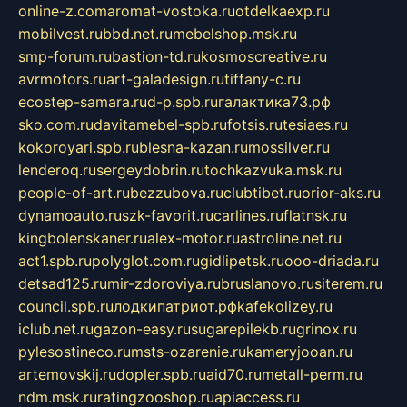
online-z.com
aromat-vostoka.ru
otdelkaexp.ru
mobilvest.ru
bbd.net.ru
mebelshop.msk.ru
smp-forum.ru
bastion-td.ru
kosmoscreative.ru
avrmotors.ru
art-galadesign.ru
tiffany-c.ru
ecostep-samara.ru
d-p.spb.ru
галактика73.рф
sko.com.ru
davitamebel-spb.ru
fotsis.ru
tesiaes.ru
kokoroyari.spb.ru
blesna-kazan.ru
mossilver.ru
lenderoq.ru
sergeydobrin.ru
tochkazvuka.msk.ru
people-of-art.ru
bezzubova.ru
clubtibet.ru
orior-aks.ru
dynamoauto.ru
szk-favorit.ru
carlines.ru
flatnsk.ru
kingbolenskaner.ru
alex-motor.ru
astroline.net.ru
act1.spb.ru
polyglot.com.ru
gidlipetsk.ru
ooo-driada.ru
detsad125.ru
mir-zdoroviya.ru
bruslanovo.ru
siterem.ru
council.spb.ru
лодкипатриот.рф
kafekolizey.ru
iclub.net.ru
gazon-easy.ru
sugarepilekb.ru
grinox.ru
pylesostineco.ru
msts-ozarenie.ru
kameryjooan.ru
artemovskij.ru
dopler.spb.ru
aid70.ru
metall-perm.ru
ndm.msk.ru
ratingzooshop.ru
apiaccess.ru