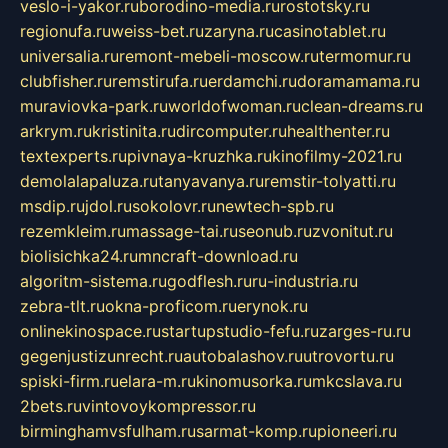
veslo-i-yakor.ru
borodino-media.ru
rostotsky.ru
regionufa.ru
weiss-bet.ru
zaryna.ru
casinotablet.ru
universalia.ru
remont-mebeli-moscow.ru
termomur.ru
clubfisher.ru
remstirufa.ru
erdamchi.ru
doramamama.ru
muraviovka-park.ru
worldofwoman.ru
clean-dreams.ru
arkrym.ru
kristinita.ru
dircomputer.ru
healthenter.ru
textexperts.ru
pivnaya-kruzhka.ru
kinofilmy-2021.ru
demolalapaluza.ru
tanyavanya.ru
remstir-tolyatti.ru
msdip.ru
jdol.ru
sokolovr.ru
newtech-spb.ru
rezemkleim.ru
massage-tai.ru
seonub.ru
zvonitut.ru
biolisichka24.ru
mncraft-download.ru
algoritm-sistema.ru
godflesh.ru
ru-industria.ru
zebra-tlt.ru
okna-proficom.ru
erynok.ru
onlinekinospace.ru
startupstudio-fefu.ru
zarges-ru.ru
gegenjustizunrecht.ru
autobalashov.ru
utrovortu.ru
spiski-firm.ru
elara-m.ru
kinomusorka.ru
mkcslava.ru
2bets.ru
vintovoykompressor.ru
birminghamvsfulham.ru
sarmat-komp.ru
pioneeri.ru