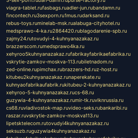
3-sex-porn.ru
ban-damn.ru
purse-factory.ru
viagra-tablet.ru
fasbags.ru
adler-jun.ru
bandamn.ru
fincontech.ru
3sexporn.ru
1mus.ru
darksand.ru
rebus-toys.ru
minelab-msk.ru
alabuga-cityhotel.ru
medsprawo-4-ka.ru
2864420.ru
blagodarenie-spb.ru
zajmy24.ru
tovudyi-4-kuhnyanazakaz.ru
brazzerscom.ru
medsprawo4ka.ru
xehyroo5kuhnyanazakaz.ru
fabrikayfabrikaefabrika.ru
vskrytie-zamkov-moskva-113.ru
biletnadom.ru
zed-online.ru
pimchax.ru
brazzers-hd.ru
z-host.ru
kitubeu2kuhnyanazakaz.ru
naperekate.ru
kuhnyaofabrikaufabrik.ru
kitubeu-2-kuhnyanazakaz.ru
xehyroo-5-kuhnyanazakaz.ru
cs-68.ru
guzywia-4-kuhnyanazakaz.ru
mir-tk.ru
vlknrussia.ru
cs68.ru
vladivostok-map.ru
video-seks.ru
bankaribi.ru
raszar.ru
vskrytie-zamkov-moskva113.ru
lipetsktelecom.ru
tovudyi4kuhnyanazakaz.ru
seksuzb.ru
guzywia4kuhnyanazakaz.ru