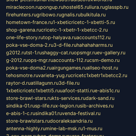
miraclecoon.ru
pongup.ru
hostel65.ru
liura.ru
glasspb.ru
firehunters.ru
gribowo.ru
gnalis.ru
bulkitula.ru
hometown-france.ru
1-xbeticricetc-1-xbetti-5.ru
shop-garena.ru
cricetc-1-xbetr-1-xbetcc-2.ru
one-life-story.ru
top-halyava.ru
accounts112.ru
poka-vse-doma-2.ru
3-d-file.ru
hahahaharms.ru
g2012.ru
tst-1.ru
shaggy-cat.ru
opsmgr.ru
ev-gallery.ru
g-2012.ru
ops-mgr.ru
accounts-112.ru
csm-demo.ru
poka-vse-doma2.ru
airgungames.ru
allseo-host.ru
tehosmotre.ru
varieta-yug.ru
cricetc1xbetr1xbetcc2.ru
raytor-d.ru
atillagunn.ru
3d-file.ru
1xbeticricetc1xbetti5.ru
uafoot-statti.ru
e-abis1c.ru
store-brawl-stars.ru
kts-services.ru
dark-sand.ru
sindika-01.ru
sp-life.ru
x-legion.ru
sib-archives.ru
e-abis-1-c.ru
sindika01.ru
venda-festival.ru
store-brawlstars.ru
dooraleksandria.ru
antenna-highly.ru
mine-lab-msk.ru
1-mus.ru