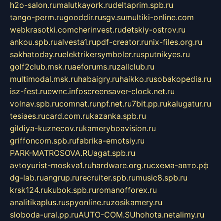
h2o-salon.ru
malutkayork.ru
deltaprim.spb.ru
tango-perm.ru
gooddir.ru
sgv.su
multiki-online.com
webkrasotki.com
cherinvest.ru
detskiy-ostrov.ru
ankou.spb.ru
alvesta1.ru
pdf-creator.ru
nix-files.org.ru
sakhatoday.ru
elektrikersymboler.ru
sputnikyes.ru
golf2club.msk.ru
aeforums.ru
zallclub.ru
multimodal.msk.ru
habaigry.ru
haikko.ru
sobakopedia.ru
isz-fest.ru
ewnc.info
screensaver-clock.net.ru
volnav.spb.ru
comnat.ru
npf.net.ru
7bit.pp.ru
kalugatur.ru
tesiaes.ru
card.com.ru
kazanka.spb.ru
gildiya-kuznecov.ru
kameryboavision.ru
griffoncom.spb.ru
fabrika-emotsiy.ru
PARK-MATROSOVA.RU
agat.spb.ru
avtoyurist-moskva1.ru
hardware.org.ru
схема-авто.рф
dg-lab.ru
angrup.ru
recruiter.spb.ru
music8.spb.ru
krsk124.ru
kubok.spb.ru
romanofforex.ru
analitikaplus.ru
spyonline.ru
zosikamery.ru
sloboda-ural.pp.ru
AUTO-COM.SU
hohota.net
alimy.ru