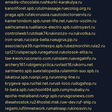
amadis-chocolate.ru
shkurki-karakulya.ru
kanotiforet.spb.ru
tutmassage.ru
ecolog.org.ru
praga.spb.ru
falcorussia.ru
autodoctorservis.ru
kamertondom.spb.ru
net-life.net.ru
avto-vozim.ru
sakhcamera.ru
alliance-electro.spb.ru
stroyavt.ru
controlweb1.ru
tdsak74.ru
kinzozo-ru.ru
kvotka.ru
iron-snab.ru
costa-bella.ru
eugrus.pp.ru
associaciya39.ru
primexpo.spb.ru
bezmorchin.ru
ia2.ru
cpt21.ru
ispecspb.ru
regahost.ru
kolosok-elita.ru
tae-kwon.ru
consrio.com.ru
insiam.ru
avegainfo.ru
archery161.ru
bigencyclica.ru
vlast16.ru
korru.net
sarmiento.spb.su
extelopedia.ru
lammin-suo.spb.ru
iskatour.spb.ru
snpi.org.ru
running-line.ru
krygeva-spa.ru
chel.net.ru
rust-loco.ru
dugshop.ru
hl-beta.spb.ru
school494.spb.ru
mymubaby.ru
epoha-metalband.ru
ngr.spb.ru
rusgosnews.com
dieselvostok.ru
24hostel.msk.ru
w-dev.ru
f-ship.ru
regsmi.ru
filmnetwork.ru
malinasp.ru
kinosvin.ru