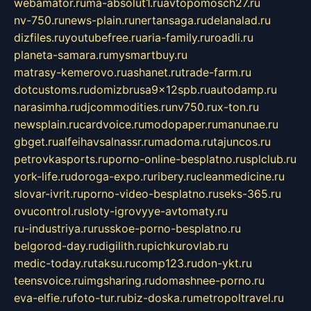
webamator.ru
ma-absolut1.ru
avtopomosch27.ru
nv-750.ru
news-plain.ru
nertansaga.ru
delanalad.ru
dizfiles.ru
youtubefree.ru
aria-family.ru
roadli.ru
planeta-samara.ru
mysmartbuy.ru
matrasy-kemerovo.ru
ashanet.ru
trade-farm.ru
dotcustoms.ru
domizbrusa9x12spb.ru
autodamp.ru
narasimha.ru
djcommodities.ru
nv750.ru
x-ton.ru
newsplain.ru
cardvoice.ru
modopaper.ru
manunae.ru
gbget.ru
alfeihavsalnassr.ru
madoma.ru
tajuncos.ru
petrovkasports.ru
porno-online-besplatno.ru
splclub.ru
york-life.ru
doroga-expo.ru
ribery.ru
cleanmedicine.ru
slovar-ivrit.ru
porno-video-besplatno.ru
seks-365.ru
ovucontrol.ru
sloty-igrovyye-avtomaty.ru
ru-industriya.ru
russkoe-porno-besplatno.ru
belgorod-day.ru
digilith.ru
pichkurovlab.ru
medic-today.ru
taksu.ru
comp123.ru
don-ykt.ru
teensvoice.ru
imgsharing.ru
domashnee-porno.ru
eva-elfie.ru
foto-tur.ru
biz-doska.ru
metropoltravel.ru