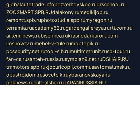
globalautotrade.info
bezverhovskoe.ru
drsschool.ru
ZOOSMART.SPB.RU
dalakony.ru
medikijob.ru
remontt.spb.ru
photostudia.spb.ru
myragon.ru
terramia.ru
academy62.ru
gardengallereya.ru
rti.com.ru
artem-news.ru
biserinca.ru
krasnodarkurort.com
imshowtv.ru
mebel-v-tule.ru
mobtopik.ru
pcsecurity.net.ru
tool-sib.ru
multimetrunit.ru
sp-tour.ru
fan-cs.ru
santeh-russia.ru
symbian9.net.ru
DSHAIR.RU
tmmotors.spb.ru
xjocuricopii.com
musavtomat.msk.ru
obustrojdom.ru
sovetcik.ru
ybaranovskaya.ru
ppknews.ru
cult-alshei.ru
JAPANRUSSIA.RU
proekciyamebel.ru
imper-finans.ru
rim.org.ru
glamourai.ru
brassminus.ru
zabor-pro.ru
ftn.pp.ru
dorogoe58.ru
laimengpacker.ru
kuzova-zapchasti.ru
sageerp.ru
taxodrom.ru
dsrazvitie.ru
hardcity.net.ru
ratinghomegames.ru
topservice25.ru
gubernyan.ru
gtglasslined.ru
ii4.ru
tssport.spb.ru
andorra24.com
blackwallstreet.ru
oboimos.ru
optim-doors.com.ru