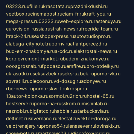
03223.ru
ufille.ru
krasotata.ru
prazdnikdushi.ru
veetbox.ru
cinemapost.ru
ciam-fr.ru
kraft-you.ru
mega-press.ru
03223.ru
web-explore.ru
rastenuya.ru
eurovision-russia.ru
strah-news.ru
freeride-team.ru
itrack-24.ru
sexshopexpress.ru
autostudiopro.ru
alabuga-cityhotel.ru
pornv.ru
atlantpereezd.ru
bud-em-znakomye.ru
a-cdc.ru
elektrostal-news.ru
korolevremont-market.ru
budem-znakomye.ru
oooagrosnab.ru
fpodaso.ru
emfire.ru
pro-otdelky.ru
ukrasotki.ru
seksuzbek.ru
seks-uzbek.ru
porno-vk.ru
sovratili.ru
olecoon.ru
vd-dosug.ru
adonyev.ru
rbc-news.ru
porno-skvirt.ru
krospr.ru
13autor-kolonka.ru
sormol.ru
2rich.ru
hostel-65.ru
hostserve.ru
porno-na-russkom.ru
mishinlab.ru
neznobi.ru
bigfatcc.ru
habble.ru
starbucksvia.ru
delfinet.ru
silvernano.ru
elestal.ru
vektor-doroga.ru
velotrenajery.ru
pronso54.ru
lenasever.ru
lovinskix.ru
show-pets.ru
smartnews03.ru
discofoxworld.ru