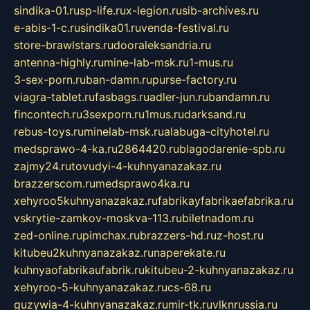
sindika-01.ru
sp-life.ru
x-legion.ru
sib-archives.ru
e-abis-1-c.ru
sindika01.ru
venda-festival.ru
store-brawlstars.ru
dooraleksandria.ru
antenna-highly.ru
mine-lab-msk.ru
1-mus.ru
3-sex-porn.ru
ban-damn.ru
purse-factory.ru
viagra-tablet.ru
fasbags.ru
adler-jun.ru
bandamn.ru
fincontech.ru
3sexporn.ru
1mus.ru
darksand.ru
rebus-toys.ru
minelab-msk.ru
alabuga-cityhotel.ru
medsprawo-4-ka.ru
2864420.ru
blagodarenie-spb.ru
zajmy24.ru
tovudyi-4-kuhnyanazakaz.ru
brazzerscom.ru
medsprawo4ka.ru
xehyroo5kuhnyanazakaz.ru
fabrikayfabrikaefabrika.ru
vskrytie-zamkov-moskva-113.ru
biletnadom.ru
zed-online.ru
pimchax.ru
brazzers-hd.ru
z-host.ru
kitubeu2kuhnyanazakaz.ru
naperekate.ru
kuhnyaofabrikaufabrik.ru
kitubeu-2-kuhnyanazakaz.ru
xehyroo-5-kuhnyanazakaz.ru
cs-68.ru
guzywia-4-kuhnyanazakaz.ru
mir-tk.ru
vlknrussia.ru