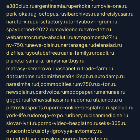
a380club.ru
argentinamia.ru
perkoka.ru
movie-one.ru
perk-oka.ru
g-octopus.ru
sibarchives.ru
andreislyusar.ru
naruto-x.ru
pursefactory.ru
tor-lyubov-i-grom.ru
spayderhed-2022.ru
movieone.ru
evro-dez.ru
webamator.ru
ma-absolut1.ru
avtopomosch27.ru
nv-750.ru
news-plain.ru
nertansaga.ru
delanalad.ru
dizfiles.ru
youtubefree.ru
aria-family.ru
roadli.ru
planeta-samara.ru
mysmartbuy.ru
matrasy-kemerovo.ru
ashanet.ru
trade-farm.ru
dotcustoms.ru
domizbrusa9x12spb.ru
autodamp.ru
narasimha.ru
djcommodities.ru
nv750.ru
x-ton.ru
newsplain.ru
cardvoice.ru
modopaper.ru
manunae.ru
gbget.ru
alfeihavsalnassr.ru
madoma.ru
tajuncos.ru
petrovkasports.ru
porno-online-besplatno.ru
splclub.ru
york-life.ru
doroga-expo.ru
ribery.ru
cleanmedicine.ru
slovar-ivrit.ru
porno-video-besplatno.ru
seks-365.ru
ovucontrol.ru
sloty-igrovyye-avtomaty.ru
ru-industriya.ru
russkoe-porno-besplatno.ru