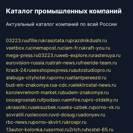
Каталог промышленных компаний
Актуальный каталог компаний по всей России
03223.ru
ufille.ru
krasotata.ru
prazdnikdushi.ru
veetbox.ru
cinemapost.ru
ciam-fr.ru
kraft-you.ru
mega-press.ru
03223.ru
web-explore.ru
rastenuya.ru
eurovision-russia.ru
strah-news.ru
freeride-team.ru
itrack-24.ru
sexshopexpress.ru
autostudiopro.ru
alabuga-cityhotel.ru
pornv.ru
atlantpereezd.ru
bud-em-znakomye.ru
a-cdc.ru
elektrostal-news.ru
korolevremont-market.ru
budem-znakomye.ru
oooagrosnab.ru
fpodaso.ru
emfire.ru
pro-otdelky.ru
ukrasotki.ru
seksuzbek.ru
seks-uzbek.ru
porno-vk.ru
sovratili.ru
olecoon.ru
vd-dosug.ru
adonyev.ru
rbc-news.ru
porno-skvirt.ru
krospr.ru
13autor-kolonka.ru
sormol.ru
2rich.ru
hostel-65.ru