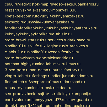
cs68.ru
vladivostok-map.ru
video-seks.ru
bankaribi.ru
raszar.ru
vskrytie-zamkov-moskva113.ru
lipetsktelecom.ru
tovudyi4kuhnyanazakaz.ru
seksuzb.ru
guzywia4kuhnyanazakaz.ru
fabrikaofabrikaokuhny.ru
kuhnyaekuhnyaafabrika.ru
kuhnyaykuhnyayfabrika.ru
e-abis1c.ru
store-brawl-stars.ru
kts-services.ru
dark-sand.ru
sindika-01.ru
sp-life.ru
x-legion.ru
sib-archives.ru
e-abis-1-c.ru
sindika01.ru
venda-festival.ru
store-brawlstars.ru
dooraleksandria.ru
antenna-highly.ru
mine-lab-msk.ru
1-mus.ru
3-sex-porn.ru
ban-damn.ru
purse-factory.ru
viagra-tablet.ru
fasbags.ru
adler-jun.ru
bandamn.ru
fincontech.ru
3sexporn.ru
1mus.ru
darksand.ru
rebus-toys.ru
minelab-msk.ru
rtdco.ru
seo-prodvizhenie-sajtov-stroitelnyh-kompanij.ru
card-voice.ru
rulonnyygazon177.ru
snow-guard.ru
domizbrusa-9x12spb.ru
demaholding.ru
aalse.ru