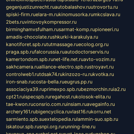
gegenjustizunrecht.ru
autobalashov.ru
utrovortu.ru
spiski-firm.ru
elara-m.ru
kinomusorka.ru
mkcslava.ru
2bets.ru
vintovoykompressor.ru
birminghamvsfulham.ru
sarmat-komp.ru
pioneeri.ru
amadis-chocolate.ru
shkurki-karakulya.ru
kanotiforet.spb.ru
tutmassage.ru
ecolog.org.ru
praga.spb.ru
falcorussia.ru
autodoctorservis.ru
kamertondom.spb.ru
net-life.net.ru
avto-vozim.ru
sakhcamera.ru
alliance-electro.spb.ru
stroyavt.ru
controlweb1.ru
tdsak74.ru
kinzozo-ru.ru
kvotka.ru
iron-snab.ru
costa-bella.ru
eugrus.pp.ru
associaciya39.ru
primexpo.spb.ru
bezmorchin.ru
ia2.ru
cpt21.ru
ispecspb.ru
regahost.ru
kolosok-elita.ru
tae-kwon.ru
consrio.com.ru
insiam.ru
avegainfo.ru
archery161.ru
bigencyclica.ru
vlast16.ru
korru.net
sarmiento.spb.su
extelopedia.ru
lammin-suo.spb.ru
iskatour.spb.ru
snpi.org.ru
running-line.ru
krygeva-spa.ru
chel.net.ru
rust-loco.ru
dugshop.ru