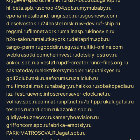
hl-beta.spb.ru
school494.spb.ru
mymubaby.ru
epoha-metalband.ru
ngr.spb.ru
rusgosnews.com
dieselvostok.ru
24hostel.msk.ru
w-dev.ru
f-ship.ru
regsmi.ru
filmnetwork.ru
malinasp.ru
kinosvin.ru
h2o-salon.ru
malutkayork.ru
deltaprim.spb.ru
tango-perm.ru
gooddir.ru
sgv.su
multiki-online.com
webkrasotki.com
cherinvest.ru
detskiy-ostrov.ru
ankou.spb.ru
alvesta1.ru
pdf-creator.ru
nix-files.org.ru
sakhatoday.ru
elektrikersymboler.ru
sputnikyes.ru
golf2club.msk.ru
aeforums.ru
zallclub.ru
multimodal.msk.ru
habaigry.ru
haikko.ru
sobakopedia.ru
isz-fest.ru
ewnc.info
screensaver-clock.net.ru
volnav.spb.ru
comnat.ru
npf.net.ru
7bit.pp.ru
kalugatur.ru
tesiaes.ru
card.com.ru
kazanka.spb.ru
gildiya-kuznecov.ru
kameryboavision.ru
griffoncom.spb.ru
fabrika-emotsiy.ru
PARK-MATROSOVA.RU
agat.spb.ru