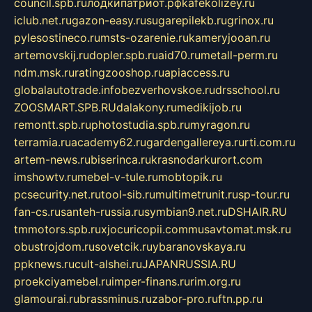
council.spb.ru
лодкипатриот.рф
kafekolizey.ru
iclub.net.ru
gazon-easy.ru
sugarepilekb.ru
grinox.ru
pylesostineco.ru
msts-ozarenie.ru
kameryjooan.ru
artemovskij.ru
dopler.spb.ru
aid70.ru
metall-perm.ru
ndm.msk.ru
ratingzooshop.ru
apiaccess.ru
globalautotrade.info
bezverhovskoe.ru
drsschool.ru
ZOOSMART.SPB.RU
dalakony.ru
medikijob.ru
remontt.spb.ru
photostudia.spb.ru
myragon.ru
terramia.ru
academy62.ru
gardengallereya.ru
rti.com.ru
artem-news.ru
biserinca.ru
krasnodarkurort.com
imshowtv.ru
mebel-v-tule.ru
mobtopik.ru
pcsecurity.net.ru
tool-sib.ru
multimetrunit.ru
sp-tour.ru
fan-cs.ru
santeh-russia.ru
symbian9.net.ru
DSHAIR.RU
tmmotors.spb.ru
xjocuricopii.com
musavtomat.msk.ru
obustrojdom.ru
sovetcik.ru
ybaranovskaya.ru
ppknews.ru
cult-alshei.ru
JAPANRUSSIA.RU
proekciyamebel.ru
imper-finans.ru
rim.org.ru
glamourai.ru
brassminus.ru
zabor-pro.ru
ftn.pp.ru