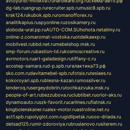
avtoyurist-moskva1.ru
hardware.org.ru
схема-авто.рф
dg-lab.ru
angrup.ru
recruiter.spb.ru
music8.spb.ru
krsk124.ru
kubok.spb.ru
romanofforex.ru
analitikaplus.ru
spyonline.ru
zosikamery.ru
sloboda-ural.pp.ru
AUTO-COM.SU
hohota.net
alimy.ru
online-z.com
aromat-vostoka.ru
otdelkaexp.ru
mobilvest.ru
bbd.net.ru
mebelshop.msk.ru
smp-forum.ru
bastion-td.ru
kosmoscreative.ru
avrmotors.ru
art-galadesign.ru
tiffany-c.ru
ecostep-samara.ru
d-p.spb.ru
галактика73.рф
sko.com.ru
davitamebel-spb.ru
fotsis.ru
tesiaes.ru
kokoroyari.spb.ru
blesna-kazan.ru
mossilver.ru
lenderoq.ru
sergeydobrin.ru
tochkazvuka.msk.ru
people-of-art.ru
bezzubova.ru
clubtibet.ru
orior-aks.ru
dynamoauto.ru
szk-favorit.ru
carlines.ru
flatnsk.ru
kingbolenskaner.ru
alex-motor.ru
astroline.net.ru
act1.spb.ru
polyglot.com.ru
gidlipetsk.ru
ooo-driada.ru
detsad125.ru
mir-zdoroviya.ru
bruslanovo.ru
siterem.ru