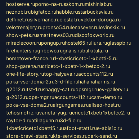
hostserve.ru
porno-na-russkom.ru
mishinlab.ru
neznobi.ru
bigfatcc.ru
habble.ru
starbucksvia.ru
delfinet.ru
silvernano.ru
elestal.ru
vektor-doroga.ru
velotrenajery.ru
pronso54.ru
lenasever.ru
lovinskix.ru
show-pets.ru
smartnews03.ru
discofoxworld.ru
miraclecoon.ru
pongup.ru
hostel65.ru
liura.ru
glasspb.ru
firehunters.ru
gribowo.ru
gnalis.ru
bulkitula.ru
hometown-france.ru
1-xbeticricetc-1-xbetti-5.ru
shop-garena.ru
cricetc-1-xbetr-1-xbetcc-2.ru
one-life-story.ru
top-halyava.ru
accounts112.ru
poka-vse-doma-2.ru
3-d-file.ru
hahahaharms.ru
g2012.ru
tst-1.ru
shaggy-cat.ru
opsmgr.ru
ev-gallery.ru
g-2012.ru
ops-mgr.ru
accounts-112.ru
csm-demo.ru
poka-vse-doma2.ru
airgungames.ru
allseo-host.ru
tehosmotre.ru
varieta-yug.ru
cricetc1xbetr1xbetcc2.ru
raytor-d.ru
atillagunn.ru
3d-file.ru
1xbeticricetc1xbetti5.ru
uafoot-statti.ru
e-abis1c.ru
store-brawl-stars.ru
kts-services.ru
dark-sand.ru