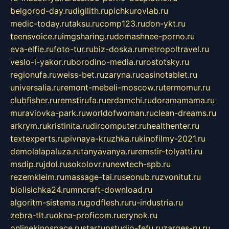
belgorod-day.ru
digilith.ru
pichkurovlab.ru
medic-today.ru
taksu.ru
comp123.ru
don-ykt.ru
teensvoice.ru
imgsharing.ru
domashnee-porno.ru
eva-elfie.ru
foto-tur.ru
biz-doska.ru
metropoltravel.ru
veslo-i-yakor.ru
borodino-media.ru
rostotsky.ru
regionufa.ru
weiss-bet.ru
zaryna.ru
casinotablet.ru
universalia.ru
remont-mebeli-moscow.ru
termomur.ru
clubfisher.ru
remstirufa.ru
erdamchi.ru
doramamama.ru
muraviovka-park.ru
worldofwoman.ru
clean-dreams.ru
arkrym.ru
kristinita.ru
dircomputer.ru
healthenter.ru
textexperts.ru
pivnaya-kruzhka.ru
kinofilmy-2021.ru
demolalapaluza.ru
tanyavanya.ru
remstir-tolyatti.ru
msdip.ru
jdol.ru
sokolovr.ru
newtech-spb.ru
rezemkleim.ru
massage-tai.ru
seonub.ru
zvonitut.ru
biolisichka24.ru
mncraft-download.ru
algoritm-sistema.ru
godflesh.ru
ru-industria.ru
zebra-tlt.ru
okna-proficom.ru
erynok.ru
onlinekinospace.ru
startupstudio-fefu.ru
zarges-ru.ru