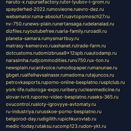
naruto-x.ru
pursefactory.ru
tor-lyubov-i-grom.ru
spayderhed-2022.ru
movieone.ru
evro-dez.ru
webamator.ru
ma-absolut1.ru
avtopomosch27.ru
nv-750.ru
news-plain.ru
nertansaga.ru
delanalad.ru
dizfiles.ru
youtubefree.ru
aria-family.ru
roadli.ru
planeta-samara.ru
mysmartbuy.ru
matrasy-kemerovo.ru
ashanet.ru
trade-farm.ru
dotcustoms.ru
domizbrusa9x12spb.ru
autodamp.ru
narasimha.ru
djcommodities.ru
nv750.ru
x-ton.ru
newsplain.ru
cardvoice.ru
modopaper.ru
manunae.ru
gbget.ru
alfeihavsalnassr.ru
madoma.ru
tajuncos.ru
petrovkasports.ru
porno-online-besplatno.ru
splclub.ru
york-life.ru
doroga-expo.ru
ribery.ru
cleanmedicine.ru
slovar-ivrit.ru
porno-video-besplatno.ru
seks-365.ru
ovucontrol.ru
sloty-igrovyye-avtomaty.ru
ru-industriya.ru
russkoe-porno-besplatno.ru
belgorod-day.ru
digilith.ru
pichkurovlab.ru
medic-today.ru
taksu.ru
comp123.ru
don-ykt.ru