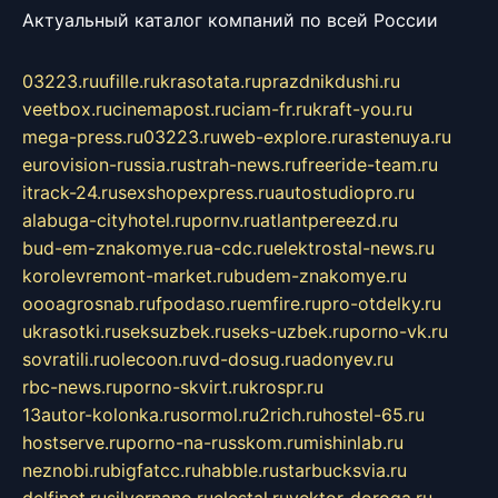
Актуальный каталог компаний по всей России
03223.ru
ufille.ru
krasotata.ru
prazdnikdushi.ru
veetbox.ru
cinemapost.ru
ciam-fr.ru
kraft-you.ru
mega-press.ru
03223.ru
web-explore.ru
rastenuya.ru
eurovision-russia.ru
strah-news.ru
freeride-team.ru
itrack-24.ru
sexshopexpress.ru
autostudiopro.ru
alabuga-cityhotel.ru
pornv.ru
atlantpereezd.ru
bud-em-znakomye.ru
a-cdc.ru
elektrostal-news.ru
korolevremont-market.ru
budem-znakomye.ru
oooagrosnab.ru
fpodaso.ru
emfire.ru
pro-otdelky.ru
ukrasotki.ru
seksuzbek.ru
seks-uzbek.ru
porno-vk.ru
sovratili.ru
olecoon.ru
vd-dosug.ru
adonyev.ru
rbc-news.ru
porno-skvirt.ru
krospr.ru
13autor-kolonka.ru
sormol.ru
2rich.ru
hostel-65.ru
hostserve.ru
porno-na-russkom.ru
mishinlab.ru
neznobi.ru
bigfatcc.ru
habble.ru
starbucksvia.ru