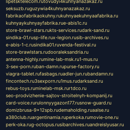
lipetsktelecom.ru
tovudyi4kuhnyanazakaz.ru
seksuzb.ru
guzywia4kuhnyanazakaz.ru
fabrikaofabrikaokuhny.ru
kuhnyaekuhnyaafabrika.ru
kuhnyaykuhnyayfabrika.ru
e-abis1c.ru
store-brawl-stars.ru
kts-services.ru
dark-sand.ru
sindika-01.ru
sp-life.ru
x-legion.ru
sib-archives.ru
e-abis-1-c.ru
sindika01.ru
venda-festival.ru
store-brawlstars.ru
dooraleksandria.ru
antenna-highly.ru
mine-lab-msk.ru
1-mus.ru
3-sex-porn.ru
ban-damn.ru
purse-factory.ru
viagra-tablet.ru
fasbags.ru
adler-jun.ru
bandamn.ru
fincontech.ru
3sexporn.ru
1mus.ru
darksand.ru
rebus-toys.ru
minelab-msk.ru
rtdco.ru
seo-prodvizhenie-sajtov-stroitelnyh-kompanij.ru
card-voice.ru
rulonnyygazon177.ru
snow-guard.ru
domizbrusa-9x12spb.ru
demaholding.ru
aalse.ru
a380club.ru
argentinamia.ru
perkoka.ru
movie-one.ru
perk-oka.ru
g-octopus.ru
sibarchives.ru
andreislyusar.ru