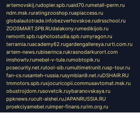
artemovskij.ru
dopler.spb.ru
aid70.ru
metall-perm.ru
ndm.msk.ru
ratingzooshop.ru
apiaccess.ru
globalautotrade.info
bezverhovskoe.ru
drsschool.ru
ZOOSMART.SPB.RU
dalakony.ru
medikijob.ru
remontt.spb.ru
photostudia.spb.ru
myragon.ru
terramia.ru
academy62.ru
gardengallereya.ru
rti.com.ru
artem-news.ru
biserinca.ru
krasnodarkurort.com
imshowtv.ru
mebel-v-tule.ru
mobtopik.ru
pcsecurity.net.ru
tool-sib.ru
multimetrunit.ru
sp-tour.ru
fan-cs.ru
santeh-russia.ru
symbian9.net.ru
DSHAIR.RU
tmmotors.spb.ru
xjocuricopii.com
musavtomat.msk.ru
obustrojdom.ru
sovetcik.ru
ybaranovskaya.ru
ppknews.ru
cult-alshei.ru
JAPANRUSSIA.RU
proekciyamebel.ru
imper-finans.ru
rim.org.ru
glamourai.ru
brassminus.ru
zabor-pro.ru
ftn.pp.ru
dorogoe58.ru
laimengpacker.ru
kuzova-zapchasti.ru
sageerp.ru
taxodrom.ru
dsrazvitie.ru
hardcity.net.ru
ratinghomegames.ru
topservice25.ru
gubernyan.ru