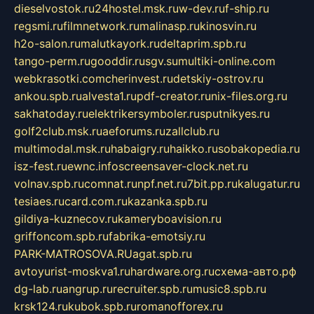
dieselvostok.ru
24hostel.msk.ru
w-dev.ru
f-ship.ru
regsmi.ru
filmnetwork.ru
malinasp.ru
kinosvin.ru
h2o-salon.ru
malutkayork.ru
deltaprim.spb.ru
tango-perm.ru
gooddir.ru
sgv.su
multiki-online.com
webkrasotki.com
cherinvest.ru
detskiy-ostrov.ru
ankou.spb.ru
alvesta1.ru
pdf-creator.ru
nix-files.org.ru
sakhatoday.ru
elektrikersymboler.ru
sputnikyes.ru
golf2club.msk.ru
aeforums.ru
zallclub.ru
multimodal.msk.ru
habaigry.ru
haikko.ru
sobakopedia.ru
isz-fest.ru
ewnc.info
screensaver-clock.net.ru
volnav.spb.ru
comnat.ru
npf.net.ru
7bit.pp.ru
kalugatur.ru
tesiaes.ru
card.com.ru
kazanka.spb.ru
gildiya-kuznecov.ru
kameryboavision.ru
griffoncom.spb.ru
fabrika-emotsiy.ru
PARK-MATROSOVA.RU
agat.spb.ru
avtoyurist-moskva1.ru
hardware.org.ru
схема-авто.рф
dg-lab.ru
angrup.ru
recruiter.spb.ru
music8.spb.ru
krsk124.ru
kubok.spb.ru
romanofforex.ru