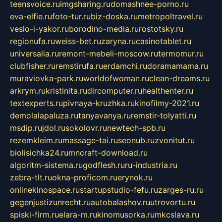
teensvoice.ru
imgsharing.ru
domashnee-porno.ru
eva-elfie.ru
foto-tur.ru
biz-doska.ru
metropoltravel.ru
veslo-i-yakor.ru
borodino-media.ru
rostotsky.ru
regionufa.ru
weiss-bet.ru
zaryna.ru
casinotablet.ru
universalia.ru
remont-mebeli-moscow.ru
termomur.ru
clubfisher.ru
remstirufa.ru
erdamchi.ru
doramamama.ru
muraviovka-park.ru
worldofwoman.ru
clean-dreams.ru
arkrym.ru
kristinita.ru
dircomputer.ru
healthenter.ru
textexperts.ru
pivnaya-kruzhka.ru
kinofilmy-2021.ru
demolalapaluza.ru
tanyavanya.ru
remstir-tolyatti.ru
msdip.ru
jdol.ru
sokolovr.ru
newtech-spb.ru
rezemkleim.ru
massage-tai.ru
seonub.ru
zvonitut.ru
biolisichka24.ru
mncraft-download.ru
algoritm-sistema.ru
godflesh.ru
ru-industria.ru
zebra-tlt.ru
okna-proficom.ru
erynok.ru
onlinekinospace.ru
startupstudio-fefu.ru
zarges-ru.ru
gegenjustizunrecht.ru
autobalashov.ru
utrovortu.ru
spiski-firm.ru
elara-m.ru
kinomusorka.ru
mkcslava.ru