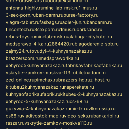
store-brawlstars.ru
dooraleksandria.ru
antenna-highly.ru
mine-lab-msk.ru
1-mus.ru
3-sex-porn.ru
ban-damn.ru
purse-factory.ru
viagra-tablet.ru
fasbags.ru
adler-jun.ru
bandamn.ru
fincontech.ru
3sexporn.ru
1mus.ru
darksand.ru
rebus-toys.ru
minelab-msk.ru
alabuga-cityhotel.ru
medsprawo-4-ka.ru
2864420.ru
blagodarenie-spb.ru
zajmy24.ru
tovudyi-4-kuhnyanazakaz.ru
brazzerscom.ru
medsprawo4ka.ru
xehyroo5kuhnyanazakaz.ru
fabrikayfabrikaefabrika.ru
vskrytie-zamkov-moskva-113.ru
biletnadom.ru
zed-online.ru
pimchax.ru
brazzers-hd.ru
z-host.ru
kitubeu2kuhnyanazakaz.ru
naperekate.ru
kuhnyaofabrikaufabrik.ru
kitubeu-2-kuhnyanazakaz.ru
xehyroo-5-kuhnyanazakaz.ru
cs-68.ru
guzywia-4-kuhnyanazakaz.ru
mir-tk.ru
vlknrussia.ru
cs68.ru
vladivostok-map.ru
video-seks.ru
bankaribi.ru
raszar.ru
vskrytie-zamkov-moskva113.ru