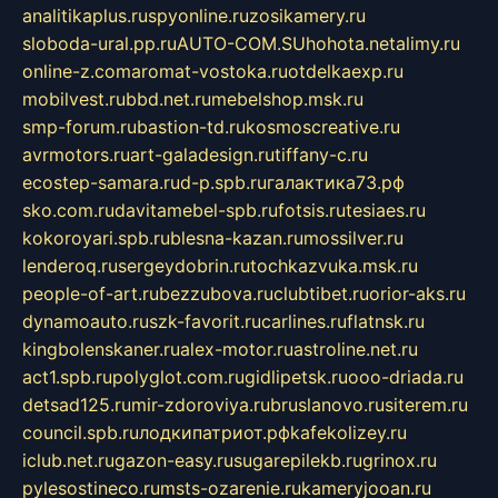
analitikaplus.ru
spyonline.ru
zosikamery.ru
sloboda-ural.pp.ru
AUTO-COM.SU
hohota.net
alimy.ru
online-z.com
aromat-vostoka.ru
otdelkaexp.ru
mobilvest.ru
bbd.net.ru
mebelshop.msk.ru
smp-forum.ru
bastion-td.ru
kosmoscreative.ru
avrmotors.ru
art-galadesign.ru
tiffany-c.ru
ecostep-samara.ru
d-p.spb.ru
галактика73.рф
sko.com.ru
davitamebel-spb.ru
fotsis.ru
tesiaes.ru
kokoroyari.spb.ru
blesna-kazan.ru
mossilver.ru
lenderoq.ru
sergeydobrin.ru
tochkazvuka.msk.ru
people-of-art.ru
bezzubova.ru
clubtibet.ru
orior-aks.ru
dynamoauto.ru
szk-favorit.ru
carlines.ru
flatnsk.ru
kingbolenskaner.ru
alex-motor.ru
astroline.net.ru
act1.spb.ru
polyglot.com.ru
gidlipetsk.ru
ooo-driada.ru
detsad125.ru
mir-zdoroviya.ru
bruslanovo.ru
siterem.ru
council.spb.ru
лодкипатриот.рф
kafekolizey.ru
iclub.net.ru
gazon-easy.ru
sugarepilekb.ru
grinox.ru
pylesostineco.ru
msts-ozarenie.ru
kameryjooan.ru