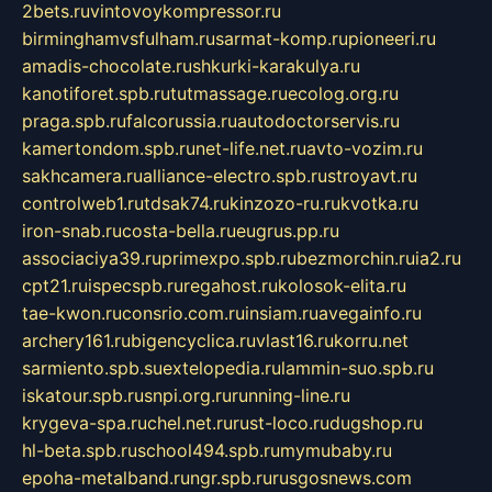
2bets.ru
vintovoykompressor.ru
birminghamvsfulham.ru
sarmat-komp.ru
pioneeri.ru
amadis-chocolate.ru
shkurki-karakulya.ru
kanotiforet.spb.ru
tutmassage.ru
ecolog.org.ru
praga.spb.ru
falcorussia.ru
autodoctorservis.ru
kamertondom.spb.ru
net-life.net.ru
avto-vozim.ru
sakhcamera.ru
alliance-electro.spb.ru
stroyavt.ru
controlweb1.ru
tdsak74.ru
kinzozo-ru.ru
kvotka.ru
iron-snab.ru
costa-bella.ru
eugrus.pp.ru
associaciya39.ru
primexpo.spb.ru
bezmorchin.ru
ia2.ru
cpt21.ru
ispecspb.ru
regahost.ru
kolosok-elita.ru
tae-kwon.ru
consrio.com.ru
insiam.ru
avegainfo.ru
archery161.ru
bigencyclica.ru
vlast16.ru
korru.net
sarmiento.spb.su
extelopedia.ru
lammin-suo.spb.ru
iskatour.spb.ru
snpi.org.ru
running-line.ru
krygeva-spa.ru
chel.net.ru
rust-loco.ru
dugshop.ru
hl-beta.spb.ru
school494.spb.ru
mymubaby.ru
epoha-metalband.ru
ngr.spb.ru
rusgosnews.com