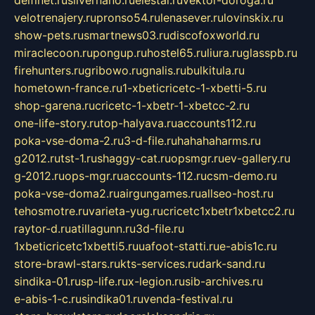
delfinet.ru
silvernano.ru
elestal.ru
vektor-doroga.ru
velotrenajery.ru
pronso54.ru
lenasever.ru
lovinskix.ru
show-pets.ru
smartnews03.ru
discofoxworld.ru
miraclecoon.ru
pongup.ru
hostel65.ru
liura.ru
glasspb.ru
firehunters.ru
gribowo.ru
gnalis.ru
bulkitula.ru
hometown-france.ru
1-xbeticricetc-1-xbetti-5.ru
shop-garena.ru
cricetc-1-xbetr-1-xbetcc-2.ru
one-life-story.ru
top-halyava.ru
accounts112.ru
poka-vse-doma-2.ru
3-d-file.ru
hahahaharms.ru
g2012.ru
tst-1.ru
shaggy-cat.ru
opsmgr.ru
ev-gallery.ru
g-2012.ru
ops-mgr.ru
accounts-112.ru
csm-demo.ru
poka-vse-doma2.ru
airgungames.ru
allseo-host.ru
tehosmotre.ru
varieta-yug.ru
cricetc1xbetr1xbetcc2.ru
raytor-d.ru
atillagunn.ru
3d-file.ru
1xbeticricetc1xbetti5.ru
uafoot-statti.ru
e-abis1c.ru
store-brawl-stars.ru
kts-services.ru
dark-sand.ru
sindika-01.ru
sp-life.ru
x-legion.ru
sib-archives.ru
e-abis-1-c.ru
sindika01.ru
venda-festival.ru