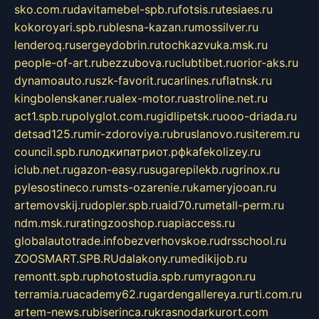
sko.com.ru
davitamebel-spb.ru
fotsis.ru
tesiaes.ru
kokoroyari.spb.ru
blesna-kazan.ru
mossilver.ru
lenderoq.ru
sergeydobrin.ru
tochkazvuka.msk.ru
people-of-art.ru
bezzubova.ru
clubtibet.ru
orior-aks.ru
dynamoauto.ru
szk-favorit.ru
carlines.ru
flatnsk.ru
kingbolenskaner.ru
alex-motor.ru
astroline.net.ru
act1.spb.ru
polyglot.com.ru
gidlipetsk.ru
ooo-driada.ru
detsad125.ru
mir-zdoroviya.ru
bruslanovo.ru
siterem.ru
council.spb.ru
лодкипатриот.рф
kafekolizey.ru
iclub.net.ru
gazon-easy.ru
sugarepilekb.ru
grinox.ru
pylesostineco.ru
msts-ozarenie.ru
kameryjooan.ru
artemovskij.ru
dopler.spb.ru
aid70.ru
metall-perm.ru
ndm.msk.ru
ratingzooshop.ru
apiaccess.ru
globalautotrade.info
bezverhovskoe.ru
drsschool.ru
ZOOSMART.SPB.RU
dalakony.ru
medikijob.ru
remontt.spb.ru
photostudia.spb.ru
myragon.ru
terramia.ru
academy62.ru
gardengallereya.ru
rti.com.ru
artem-news.ru
biserinca.ru
krasnodarkurort.com