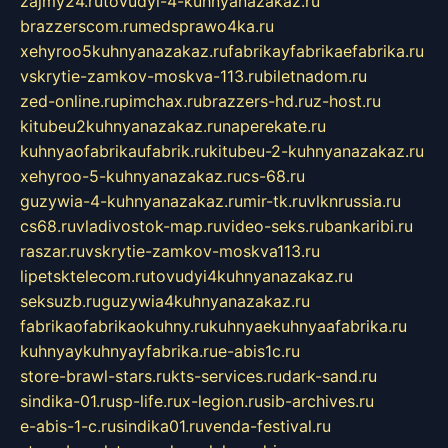
zajmy24.ru
tovudyi-4-kuhnyanazakaz.ru
brazzerscom.ru
medsprawo4ka.ru
xehyroo5kuhnyanazakaz.ru
fabrikayfabrikaefabrika.ru
vskrytie-zamkov-moskva-113.ru
biletnadom.ru
zed-online.ru
pimchax.ru
brazzers-hd.ru
z-host.ru
kitubeu2kuhnyanazakaz.ru
naperekate.ru
kuhnyaofabrikaufabrik.ru
kitubeu-2-kuhnyanazakaz.ru
xehyroo-5-kuhnyanazakaz.ru
cs-68.ru
guzywia-4-kuhnyanazakaz.ru
mir-tk.ru
vlknrussia.ru
cs68.ru
vladivostok-map.ru
video-seks.ru
bankaribi.ru
raszar.ru
vskrytie-zamkov-moskva113.ru
lipetsktelecom.ru
tovudyi4kuhnyanazakaz.ru
seksuzb.ru
guzywia4kuhnyanazakaz.ru
fabrikaofabrikaokuhny.ru
kuhnyaekuhnyaafabrika.ru
kuhnyaykuhnyayfabrika.ru
e-abis1c.ru
store-brawl-stars.ru
kts-services.ru
dark-sand.ru
sindika-01.ru
sp-life.ru
x-legion.ru
sib-archives.ru
e-abis-1-c.ru
sindika01.ru
venda-festival.ru