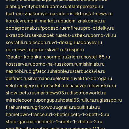
alabuga-cityhotel.ru
pornv.ru
atlantpereezd.ru
bud-em-znakomye.ru
a-cdc.ru
elektrostal-news.ru
korolevremont-market.ru
budem-znakomye.ru
oooagrosnab.ru
fpodaso.ru
emfire.ru
pro-otdelky.ru
ukrasotki.ru
seksuzbek.ru
seks-uzbek.ru
porno-vk.ru
sovratili.ru
olecoon.ru
vd-dosug.ru
adonyev.ru
rbc-news.ru
porno-skvirt.ru
krospr.ru
13autor-kolonka.ru
sormol.ru
2rich.ru
hostel-65.ru
hostserve.ru
porno-na-russkom.ru
mishinlab.ru
neznobi.ru
bigfatcc.ru
habble.ru
starbucksvia.ru
delfinet.ru
silvernano.ru
elestal.ru
vektor-doroga.ru
velotrenajery.ru
pronso54.ru
lenasever.ru
lovinskix.ru
show-pets.ru
smartnews03.ru
discofoxworld.ru
miraclecoon.ru
pongup.ru
hostel65.ru
liura.ru
glasspb.ru
firehunters.ru
gribowo.ru
gnalis.ru
bulkitula.ru
hometown-france.ru
1-xbeticricetc-1-xbetti-5.ru
shop-garena.ru
cricetc-1-xbetr-1-xbetcc-2.ru
one-life-story.ru
top-halyava.ru
accounts112.ru