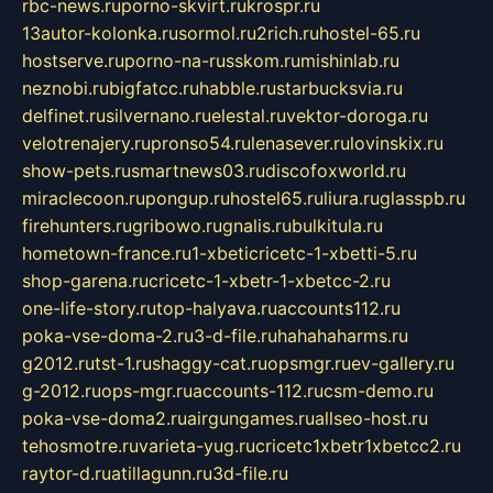
rbc-news.ru
porno-skvirt.ru
krospr.ru
13autor-kolonka.ru
sormol.ru
2rich.ru
hostel-65.ru
hostserve.ru
porno-na-russkom.ru
mishinlab.ru
neznobi.ru
bigfatcc.ru
habble.ru
starbucksvia.ru
delfinet.ru
silvernano.ru
elestal.ru
vektor-doroga.ru
velotrenajery.ru
pronso54.ru
lenasever.ru
lovinskix.ru
show-pets.ru
smartnews03.ru
discofoxworld.ru
miraclecoon.ru
pongup.ru
hostel65.ru
liura.ru
glasspb.ru
firehunters.ru
gribowo.ru
gnalis.ru
bulkitula.ru
hometown-france.ru
1-xbeticricetc-1-xbetti-5.ru
shop-garena.ru
cricetc-1-xbetr-1-xbetcc-2.ru
one-life-story.ru
top-halyava.ru
accounts112.ru
poka-vse-doma-2.ru
3-d-file.ru
hahahaharms.ru
g2012.ru
tst-1.ru
shaggy-cat.ru
opsmgr.ru
ev-gallery.ru
g-2012.ru
ops-mgr.ru
accounts-112.ru
csm-demo.ru
poka-vse-doma2.ru
airgungames.ru
allseo-host.ru
tehosmotre.ru
varieta-yug.ru
cricetc1xbetr1xbetcc2.ru
raytor-d.ru
atillagunn.ru
3d-file.ru