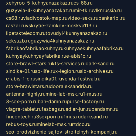
xehyroo-5-kuhnyanazakaz.ru
cs-68.ru
guzywia-4-kuhnyanazakaz.ru
mir-tk.ru
vlknrussia.ru
cs68.ru
vladivostok-map.ru
video-seks.ru
bankaribi.ru
raszar.ru
vskrytie-zamkov-moskva113.ru
lipetsktelecom.ru
tovudyi4kuhnyanazakaz.ru
seksuzb.ru
guzywia4kuhnyanazakaz.ru
fabrikaofabrikaokuhny.ru
kuhnyaekuhnyaafabrika.ru
kuhnyaykuhnyayfabrika.ru
e-abis1c.ru
store-brawl-stars.ru
kts-services.ru
dark-sand.ru
sindika-01.ru
sp-life.ru
x-legion.ru
sib-archives.ru
e-abis-1-c.ru
sindika01.ru
venda-festival.ru
store-brawlstars.ru
dooraleksandria.ru
antenna-highly.ru
mine-lab-msk.ru
1-mus.ru
3-sex-porn.ru
ban-damn.ru
purse-factory.ru
viagra-tablet.ru
fasbags.ru
adler-jun.ru
bandamn.ru
fincontech.ru
3sexporn.ru
1mus.ru
darksand.ru
rebus-toys.ru
minelab-msk.ru
rtdco.ru
seo-prodvizhenie-sajtov-stroitelnyh-kompanij.ru