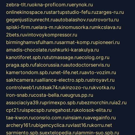
zebra-tlt.ru
okna-proficom.ru
erynok.ru
onlinekinospace.ru
startupstudio-fefu.ru
zarges-ru.ru
gegenjustizunrecht.ru
autobalashov.ru
utrovortu.ru
spiski-firm.ru
elara-m.ru
kinomusorka.ru
mkcslava.ru
2bets.ru
vintovoykompressor.ru
birminghamvsfulham.ru
sarmat-komp.ru
pioneeri.ru
amadis-chocolate.ru
shkurki-karakulya.ru
kanotiforet.spb.ru
tutmassage.ru
ecolog.org.ru
praga.spb.ru
falcorussia.ru
autodoctorservis.ru
kamertondom.spb.ru
net-life.net.ru
avto-vozim.ru
sakhcamera.ru
alliance-electro.spb.ru
stroyavt.ru
controlweb1.ru
tdsak74.ru
kinzozo-ru.ru
kvotka.ru
iron-snab.ru
costa-bella.ru
eugrus.pp.ru
associaciya39.ru
primexpo.spb.ru
bezmorchin.ru
ia2.ru
cpt21.ru
ispecspb.ru
regahost.ru
kolosok-elita.ru
tae-kwon.ru
consrio.com.ru
insiam.ru
avegainfo.ru
archery161.ru
bigencyclica.ru
vlast16.ru
korru.net
sarmiento.spb.su
extelopedia.ru
lammin-suo.spb.ru