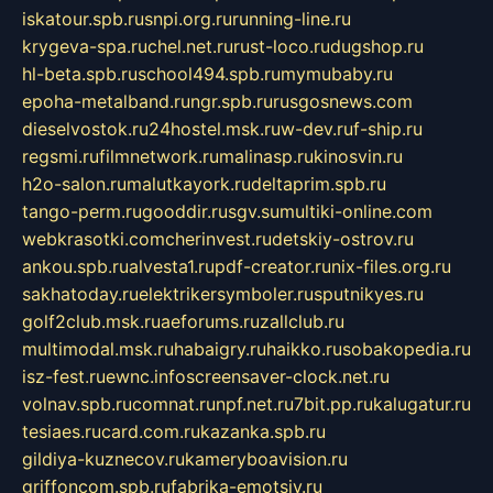
iskatour.spb.ru
snpi.org.ru
running-line.ru
krygeva-spa.ru
chel.net.ru
rust-loco.ru
dugshop.ru
hl-beta.spb.ru
school494.spb.ru
mymubaby.ru
epoha-metalband.ru
ngr.spb.ru
rusgosnews.com
dieselvostok.ru
24hostel.msk.ru
w-dev.ru
f-ship.ru
regsmi.ru
filmnetwork.ru
malinasp.ru
kinosvin.ru
h2o-salon.ru
malutkayork.ru
deltaprim.spb.ru
tango-perm.ru
gooddir.ru
sgv.su
multiki-online.com
webkrasotki.com
cherinvest.ru
detskiy-ostrov.ru
ankou.spb.ru
alvesta1.ru
pdf-creator.ru
nix-files.org.ru
sakhatoday.ru
elektrikersymboler.ru
sputnikyes.ru
golf2club.msk.ru
aeforums.ru
zallclub.ru
multimodal.msk.ru
habaigry.ru
haikko.ru
sobakopedia.ru
isz-fest.ru
ewnc.info
screensaver-clock.net.ru
volnav.spb.ru
comnat.ru
npf.net.ru
7bit.pp.ru
kalugatur.ru
tesiaes.ru
card.com.ru
kazanka.spb.ru
gildiya-kuznecov.ru
kameryboavision.ru
griffoncom.spb.ru
fabrika-emotsiy.ru