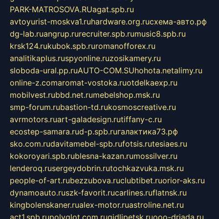
PARK-MATROSOVA.RU
agat.spb.ru
avtoyurist-moskva1.ru
hardware.org.ru
схема-авто.рф
dg-lab.ru
angrup.ru
recruiter.spb.ru
music8.spb.ru
krsk124.ru
kubok.spb.ru
romanofforex.ru
analitikaplus.ru
spyonline.ru
zosikamery.ru
sloboda-ural.pp.ru
AUTO-COM.SU
hohota.net
alimy.ru
online-z.com
aromat-vostoka.ru
otdelkaexp.ru
mobilvest.ru
bbd.net.ru
mebelshop.msk.ru
smp-forum.ru
bastion-td.ru
kosmoscreative.ru
avrmotors.ru
art-galadesign.ru
tiffany-c.ru
ecostep-samara.ru
d-p.spb.ru
галактика73.рф
sko.com.ru
davitamebel-spb.ru
fotsis.ru
tesiaes.ru
kokoroyari.spb.ru
blesna-kazan.ru
mossilver.ru
lenderoq.ru
sergeydobrin.ru
tochkazvuka.msk.ru
people-of-art.ru
bezzubova.ru
clubtibet.ru
orior-aks.ru
dynamoauto.ru
szk-favorit.ru
carlines.ru
flatnsk.ru
kingbolenskaner.ru
alex-motor.ru
astroline.net.ru
act1.spb.ru
polyglot.com.ru
gidlipetsk.ru
ooo-driada.ru