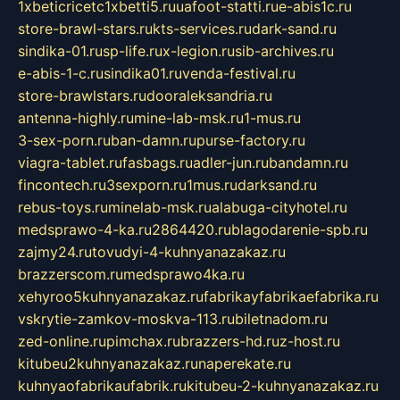
1xbeticricetc1xbetti5.ru
uafoot-statti.ru
e-abis1c.ru
store-brawl-stars.ru
kts-services.ru
dark-sand.ru
sindika-01.ru
sp-life.ru
x-legion.ru
sib-archives.ru
e-abis-1-c.ru
sindika01.ru
venda-festival.ru
store-brawlstars.ru
dooraleksandria.ru
antenna-highly.ru
mine-lab-msk.ru
1-mus.ru
3-sex-porn.ru
ban-damn.ru
purse-factory.ru
viagra-tablet.ru
fasbags.ru
adler-jun.ru
bandamn.ru
fincontech.ru
3sexporn.ru
1mus.ru
darksand.ru
rebus-toys.ru
minelab-msk.ru
alabuga-cityhotel.ru
medsprawo-4-ka.ru
2864420.ru
blagodarenie-spb.ru
zajmy24.ru
tovudyi-4-kuhnyanazakaz.ru
brazzerscom.ru
medsprawo4ka.ru
xehyroo5kuhnyanazakaz.ru
fabrikayfabrikaefabrika.ru
vskrytie-zamkov-moskva-113.ru
biletnadom.ru
zed-online.ru
pimchax.ru
brazzers-hd.ru
z-host.ru
kitubeu2kuhnyanazakaz.ru
naperekate.ru
kuhnyaofabrikaufabrik.ru
kitubeu-2-kuhnyanazakaz.ru