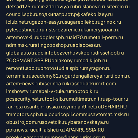
detsad125.ru
mir-zdoroviya.ru
bruslanovo.ru
siterem.ru
council.spb.ru
лодкипатриот.рф
kafekolizey.ru
iclub.net.ru
gazon-easy.ru
sugarepilekb.ru
grinox.ru
pylesostineco.ru
msts-ozarenie.ru
kameryjooan.ru
artemovskij.ru
dopler.spb.ru
aid70.ru
metall-perm.ru
ndm.msk.ru
ratingzooshop.ru
apiaccess.ru
globalautotrade.info
bezverhovskoe.ru
drsschool.ru
ZOOSMART.SPB.RU
dalakony.ru
medikijob.ru
remontt.spb.ru
photostudia.spb.ru
myragon.ru
terramia.ru
academy62.ru
gardengallereya.ru
rti.com.ru
artem-news.ru
biserinca.ru
krasnodarkurort.com
imshowtv.ru
mebel-v-tule.ru
mobtopik.ru
pcsecurity.net.ru
tool-sib.ru
multimetrunit.ru
sp-tour.ru
fan-cs.ru
santeh-russia.ru
symbian9.net.ru
DSHAIR.RU
tmmotors.spb.ru
xjocuricopii.com
musavtomat.msk.ru
obustrojdom.ru
sovetcik.ru
ybaranovskaya.ru
ppknews.ru
cult-alshei.ru
JAPANRUSSIA.RU
proekciyamebel.ru
imper-finans.ru
rim.org.ru