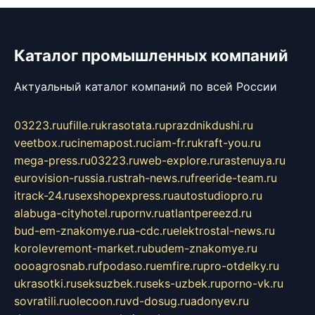
Каталог промышленных компаний
Актуальный каталог компаний по всей России
03223.ru
ufille.ru
krasotata.ru
prazdnikdushi.ru
veetbox.ru
cinemapost.ru
ciam-fr.ru
kraft-you.ru
mega-press.ru
03223.ru
web-explore.ru
rastenuya.ru
eurovision-russia.ru
strah-news.ru
freeride-team.ru
itrack-24.ru
sexshopexpress.ru
autostudiopro.ru
alabuga-cityhotel.ru
pornv.ru
atlantpereezd.ru
bud-em-znakomye.ru
a-cdc.ru
elektrostal-news.ru
korolevremont-market.ru
budem-znakomye.ru
oooagrosnab.ru
fpodaso.ru
emfire.ru
pro-otdelky.ru
ukrasotki.ru
seksuzbek.ru
seks-uzbek.ru
porno-vk.ru
sovratili.ru
olecoon.ru
vd-dosug.ru
adonyev.ru