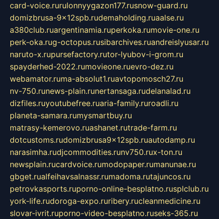
card-voice.ru
rulonnyygazon177.ru
snow-guard.ru
domizbrusa-9x12spb.ru
demaholding.ru
aalse.ru
a380club.ru
argentinamia.ru
perkoka.ru
movie-one.ru
perk-oka.ru
g-octopus.ru
sibarchives.ru
andreislyusar.ru
naruto-x.ru
pursefactory.ru
tor-lyubov-i-grom.ru
spayderhed-2022.ru
movieone.ru
evro-dez.ru
webamator.ru
ma-absolut1.ru
avtopomosch27.ru
nv-750.ru
news-plain.ru
nertansaga.ru
delanalad.ru
dizfiles.ru
youtubefree.ru
aria-family.ru
roadli.ru
planeta-samara.ru
mysmartbuy.ru
matrasy-kemerovo.ru
ashanet.ru
trade-farm.ru
dotcustoms.ru
domizbrusa9x12spb.ru
autodamp.ru
narasimha.ru
djcommodities.ru
nv750.ru
x-ton.ru
newsplain.ru
cardvoice.ru
modopaper.ru
manunae.ru
gbget.ru
alfeihavsalnassr.ru
madoma.ru
tajuncos.ru
petrovkasports.ru
porno-online-besplatno.ru
splclub.ru
york-life.ru
doroga-expo.ru
ribery.ru
cleanmedicine.ru
slovar-ivrit.ru
porno-video-besplatno.ru
seks-365.ru