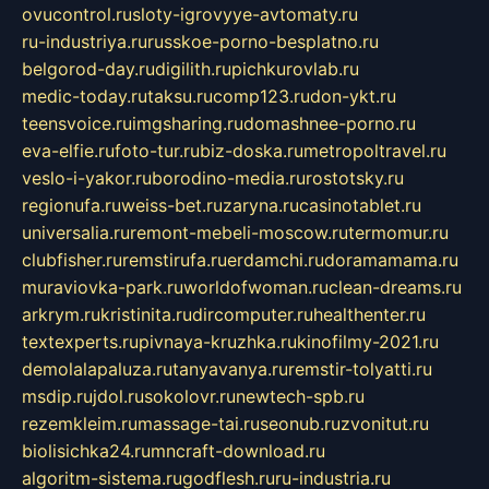
ovucontrol.ru
sloty-igrovyye-avtomaty.ru
ru-industriya.ru
russkoe-porno-besplatno.ru
belgorod-day.ru
digilith.ru
pichkurovlab.ru
medic-today.ru
taksu.ru
comp123.ru
don-ykt.ru
teensvoice.ru
imgsharing.ru
domashnee-porno.ru
eva-elfie.ru
foto-tur.ru
biz-doska.ru
metropoltravel.ru
veslo-i-yakor.ru
borodino-media.ru
rostotsky.ru
regionufa.ru
weiss-bet.ru
zaryna.ru
casinotablet.ru
universalia.ru
remont-mebeli-moscow.ru
termomur.ru
clubfisher.ru
remstirufa.ru
erdamchi.ru
doramamama.ru
muraviovka-park.ru
worldofwoman.ru
clean-dreams.ru
arkrym.ru
kristinita.ru
dircomputer.ru
healthenter.ru
textexperts.ru
pivnaya-kruzhka.ru
kinofilmy-2021.ru
demolalapaluza.ru
tanyavanya.ru
remstir-tolyatti.ru
msdip.ru
jdol.ru
sokolovr.ru
newtech-spb.ru
rezemkleim.ru
massage-tai.ru
seonub.ru
zvonitut.ru
biolisichka24.ru
mncraft-download.ru
algoritm-sistema.ru
godflesh.ru
ru-industria.ru