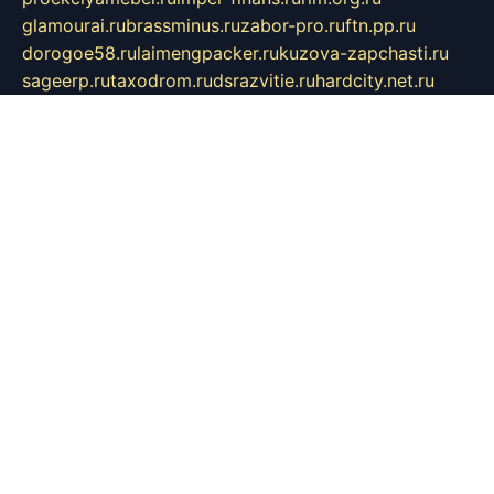
glamourai.ru
brassminus.ru
zabor-pro.ru
ftn.pp.ru
dorogoe58.ru
laimengpacker.ru
kuzova-zapchasti.ru
sageerp.ru
taxodrom.ru
dsrazvitie.ru
hardcity.net.ru
ratinghomegames.ru
topservice25.ru
gubernyan.ru
gtglasslined.ru
ii4.ru
tssport.spb.ru
andorra24.com
blackwallstreet.ru
oboimos.ru
optim-doors.com.ru
ikuch.ru
nycr.org.ru
npa21.ru
vremya-ch.spb.ru
desert000.ru
ivtorgi.ru
ifiori.ru
catalog-statei.ru
dcv.org.ru
spetsmaster174.ru
ipkameryhiseeu.ru
dum26.ru
ruspol.spb.ru
fr-opendp.ru
kam-solnyshko.ru
cheyenne-arapaho.ru
sevzapmetal.spb.ru
ted-lapidus.spb.ru
parasite-eliminator.ru
sigma-complete.ru
modernworld.ru
dama-moda.ru
eholot-group.ru
sk-nvkz.ru
DRONGOLD.RU
democratia2.ru
i-farmer.ru
mass-sport.org
jablonex.spb.ru
bookmess.ru
linkword.ru
refineua.com.ru
cs-spec.net.ru
altay-mebel.ru
DNK-THEATRE.RU
mechaniks.spb.ru
ipcamtechage.ru