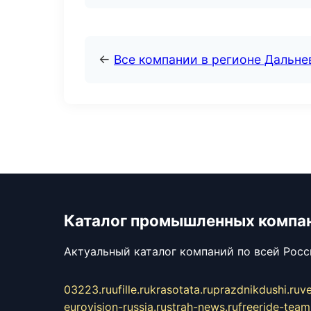
←
Все компании в регионе Дальн
Каталог промышленных компа
Актуальный каталог компаний по всей Рос
03223.ru
ufille.ru
krasotata.ru
prazdnikdushi.ru
v
eurovision-russia.ru
strah-news.ru
freeride-team