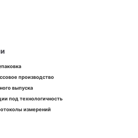
ми
упаковка
ассовое производство
ного выпуска
ции под технологичность
ротоколы измерений