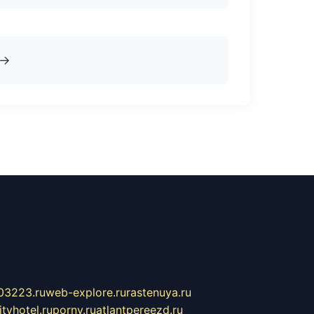
→
03223.ru
web-explore.ru
rastenuya.ru
tyhotel.ru
pornv.ru
atlantpereezd.ru