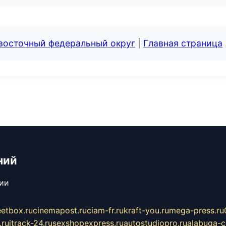
евосточный федеральный округ
|
Главная страница
ний
сии
eetbox.ru
cinemapost.ru
ciam-fr.ru
kraft-you.ru
mega-press.ru
.ru
itrack-24.ru
sexshopexpress.ru
autostudiopro.ru
alabuga-ci