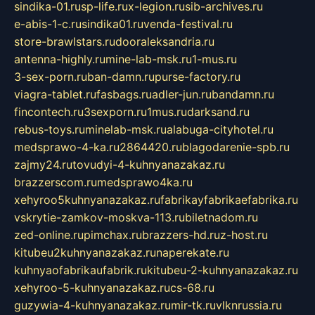
sindika-01.ru
sp-life.ru
x-legion.ru
sib-archives.ru
e-abis-1-c.ru
sindika01.ru
venda-festival.ru
store-brawlstars.ru
dooraleksandria.ru
antenna-highly.ru
mine-lab-msk.ru
1-mus.ru
3-sex-porn.ru
ban-damn.ru
purse-factory.ru
viagra-tablet.ru
fasbags.ru
adler-jun.ru
bandamn.ru
fincontech.ru
3sexporn.ru
1mus.ru
darksand.ru
rebus-toys.ru
minelab-msk.ru
alabuga-cityhotel.ru
medsprawo-4-ka.ru
2864420.ru
blagodarenie-spb.ru
zajmy24.ru
tovudyi-4-kuhnyanazakaz.ru
brazzerscom.ru
medsprawo4ka.ru
xehyroo5kuhnyanazakaz.ru
fabrikayfabrikaefabrika.ru
vskrytie-zamkov-moskva-113.ru
biletnadom.ru
zed-online.ru
pimchax.ru
brazzers-hd.ru
z-host.ru
kitubeu2kuhnyanazakaz.ru
naperekate.ru
kuhnyaofabrikaufabrik.ru
kitubeu-2-kuhnyanazakaz.ru
xehyroo-5-kuhnyanazakaz.ru
cs-68.ru
guzywia-4-kuhnyanazakaz.ru
mir-tk.ru
vlknrussia.ru