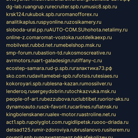
dg-lab.ru
angrup.ru
recruiter.spb.ru
music8.spb.ru
krsk124.ru
kubok.spb.ru
romanofforex.ru
analitikaplus.ru
spyonline.ru
zosikamery.ru
sloboda-ural.pp.ru
AUTO-COM.SU
hohota.net
alimy.ru
online-z.com
aromat-vostoka.ru
otdelkaexp.ru
mobilvest.ru
bbd.net.ru
mebelshop.msk.ru
smp-forum.ru
bastion-td.ru
kosmoscreative.ru
avrmotors.ru
art-galadesign.ru
tiffany-c.ru
ecostep-samara.ru
d-p.spb.ru
галактика73.рф
sko.com.ru
davitamebel-spb.ru
fotsis.ru
tesiaes.ru
kokoroyari.spb.ru
blesna-kazan.ru
mossilver.ru
lenderoq.ru
sergeydobrin.ru
tochkazvuka.msk.ru
people-of-art.ru
bezzubova.ru
clubtibet.ru
orior-aks.ru
dynamoauto.ru
szk-favorit.ru
carlines.ru
flatnsk.ru
kingbolenskaner.ru
alex-motor.ru
astroline.net.ru
act1.spb.ru
polyglot.com.ru
gidlipetsk.ru
ooo-driada.ru
detsad125.ru
mir-zdoroviya.ru
bruslanovo.ru
siterem.ru
council.spb.ru
лодкипатриот.рф
kafekolizey.ru