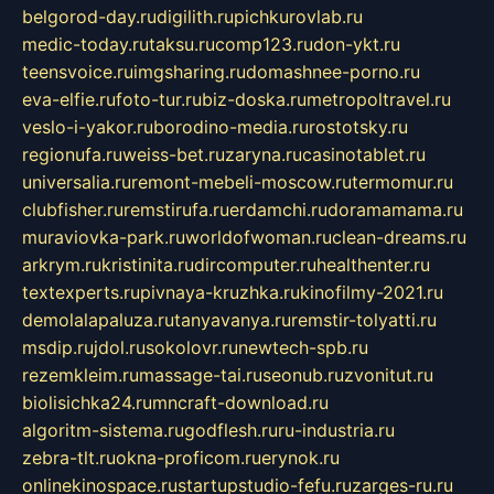
belgorod-day.ru
digilith.ru
pichkurovlab.ru
medic-today.ru
taksu.ru
comp123.ru
don-ykt.ru
teensvoice.ru
imgsharing.ru
domashnee-porno.ru
eva-elfie.ru
foto-tur.ru
biz-doska.ru
metropoltravel.ru
veslo-i-yakor.ru
borodino-media.ru
rostotsky.ru
regionufa.ru
weiss-bet.ru
zaryna.ru
casinotablet.ru
universalia.ru
remont-mebeli-moscow.ru
termomur.ru
clubfisher.ru
remstirufa.ru
erdamchi.ru
doramamama.ru
muraviovka-park.ru
worldofwoman.ru
clean-dreams.ru
arkrym.ru
kristinita.ru
dircomputer.ru
healthenter.ru
textexperts.ru
pivnaya-kruzhka.ru
kinofilmy-2021.ru
demolalapaluza.ru
tanyavanya.ru
remstir-tolyatti.ru
msdip.ru
jdol.ru
sokolovr.ru
newtech-spb.ru
rezemkleim.ru
massage-tai.ru
seonub.ru
zvonitut.ru
biolisichka24.ru
mncraft-download.ru
algoritm-sistema.ru
godflesh.ru
ru-industria.ru
zebra-tlt.ru
okna-proficom.ru
erynok.ru
onlinekinospace.ru
startupstudio-fefu.ru
zarges-ru.ru