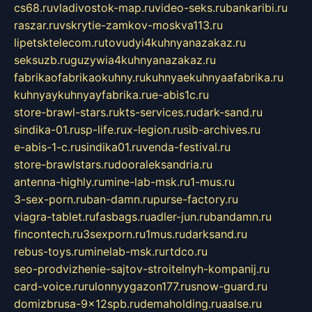
cs68.ru
vladivostok-map.ru
video-seks.ru
bankaribi.ru
raszar.ru
vskrytie-zamkov-moskva113.ru
lipetsktelecom.ru
tovudyi4kuhnyanazakaz.ru
seksuzb.ru
guzywia4kuhnyanazakaz.ru
fabrikaofabrikaokuhny.ru
kuhnyaekuhnyaafabrika.ru
kuhnyaykuhnyayfabrika.ru
e-abis1c.ru
store-brawl-stars.ru
kts-services.ru
dark-sand.ru
sindika-01.ru
sp-life.ru
x-legion.ru
sib-archives.ru
e-abis-1-c.ru
sindika01.ru
venda-festival.ru
store-brawlstars.ru
dooraleksandria.ru
antenna-highly.ru
mine-lab-msk.ru
1-mus.ru
3-sex-porn.ru
ban-damn.ru
purse-factory.ru
viagra-tablet.ru
fasbags.ru
adler-jun.ru
bandamn.ru
fincontech.ru
3sexporn.ru
1mus.ru
darksand.ru
rebus-toys.ru
minelab-msk.ru
rtdco.ru
seo-prodvizhenie-sajtov-stroitelnyh-kompanij.ru
card-voice.ru
rulonnyygazon177.ru
snow-guard.ru
domizbrusa-9x12spb.ru
demaholding.ru
aalse.ru