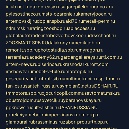
iclub.net.ru
gazon-easy.ru
sugarepilekb.ru
grinox.ru
pylesostineco.ru
msts-ozarenie.ru
kameryjooan.ru
artemovskij.ru
dopler.spb.ru
aid70.ru
metall-perm.ru
ndm.msk.ru
ratingzooshop.ru
apiaccess.ru
globalautotrade.info
bezverhovskoe.ru
drsschool.ru
ZOOSMART.SPB.RU
dalakony.ru
medikijob.ru
remontt.spb.ru
photostudia.spb.ru
myragon.ru
terramia.ru
academy62.ru
gardengallereya.ru
rti.com.ru
artem-news.ru
biserinca.ru
krasnodarkurort.com
imshowtv.ru
mebel-v-tule.ru
mobtopik.ru
pcsecurity.net.ru
tool-sib.ru
multimetrunit.ru
sp-tour.ru
fan-cs.ru
santeh-russia.ru
symbian9.net.ru
DSHAIR.RU
tmmotors.spb.ru
xjocuricopii.com
musavtomat.msk.ru
obustrojdom.ru
sovetcik.ru
ybaranovskaya.ru
ppknews.ru
cult-alshei.ru
JAPANRUSSIA.RU
proekciyamebel.ru
imper-finans.ru
rim.org.ru
glamourai.ru
brassminus.ru
zabor-pro.ru
ftn.pp.ru
dorogoe58.ru
laimengpacker.ru
kuzova-zapchasti.ru