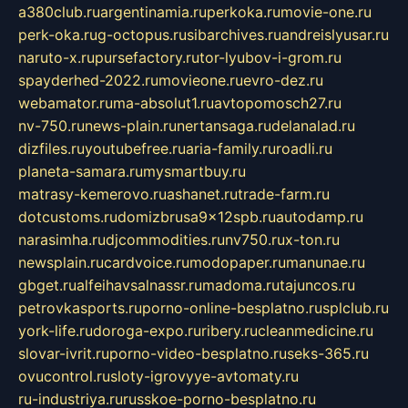
a380club.ru
argentinamia.ru
perkoka.ru
movie-one.ru
perk-oka.ru
g-octopus.ru
sibarchives.ru
andreislyusar.ru
naruto-x.ru
pursefactory.ru
tor-lyubov-i-grom.ru
spayderhed-2022.ru
movieone.ru
evro-dez.ru
webamator.ru
ma-absolut1.ru
avtopomosch27.ru
nv-750.ru
news-plain.ru
nertansaga.ru
delanalad.ru
dizfiles.ru
youtubefree.ru
aria-family.ru
roadli.ru
planeta-samara.ru
mysmartbuy.ru
matrasy-kemerovo.ru
ashanet.ru
trade-farm.ru
dotcustoms.ru
domizbrusa9x12spb.ru
autodamp.ru
narasimha.ru
djcommodities.ru
nv750.ru
x-ton.ru
newsplain.ru
cardvoice.ru
modopaper.ru
manunae.ru
gbget.ru
alfeihavsalnassr.ru
madoma.ru
tajuncos.ru
petrovkasports.ru
porno-online-besplatno.ru
splclub.ru
york-life.ru
doroga-expo.ru
ribery.ru
cleanmedicine.ru
slovar-ivrit.ru
porno-video-besplatno.ru
seks-365.ru
ovucontrol.ru
sloty-igrovyye-avtomaty.ru
ru-industriya.ru
russkoe-porno-besplatno.ru