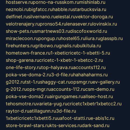
hostserve.ru
porno-na-russkom.ru
mishinlab.ru
neznobi.ru
bigfatcc.ru
habble.ru
starbucksvia.ru
delfinet.ru
silvernano.ru
elestal.ru
vektor-doroga.ru
velotrenajery.ru
pronso54.ru
lenasever.ru
lovinskix.ru
show-pets.ru
smartnews03.ru
discofoxworld.ru
miraclecoon.ru
pongup.ru
hostel65.ru
liura.ru
glasspb.ru
firehunters.ru
gribowo.ru
gnalis.ru
bulkitula.ru
hometown-france.ru
1-xbeticricetc-1-xbetti-5.ru
shop-garena.ru
cricetc-1-xbetr-1-xbetcc-2.ru
one-life-story.ru
top-halyava.ru
accounts112.ru
poka-vse-doma-2.ru
3-d-file.ru
hahahaharms.ru
g2012.ru
tst-1.ru
shaggy-cat.ru
opsmgr.ru
ev-gallery.ru
g-2012.ru
ops-mgr.ru
accounts-112.ru
csm-demo.ru
poka-vse-doma2.ru
airgungames.ru
allseo-host.ru
tehosmotre.ru
varieta-yug.ru
cricetc1xbetr1xbetcc2.ru
raytor-d.ru
atillagunn.ru
3d-file.ru
1xbeticricetc1xbetti5.ru
uafoot-statti.ru
e-abis1c.ru
store-brawl-stars.ru
kts-services.ru
dark-sand.ru