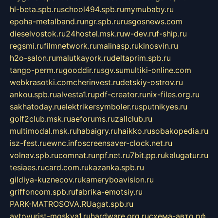
hl-beta.spb.ru
school494.spb.ru
mymubaby.ru
epoha-metalband.ru
ngr.spb.ru
rusgosnews.com
dieselvostok.ru
24hostel.msk.ru
w-dev.ru
f-ship.ru
regsmi.ru
filmnetwork.ru
malinasp.ru
kinosvin.ru
h2o-salon.ru
malutkayork.ru
deltaprim.spb.ru
tango-perm.ru
gooddir.ru
sgv.su
multiki-online.com
webkrasotki.com
cherinvest.ru
detskiy-ostrov.ru
ankou.spb.ru
alvesta1.ru
pdf-creator.ru
nix-files.org.ru
sakhatoday.ru
elektrikersymboler.ru
sputnikyes.ru
golf2club.msk.ru
aeforums.ru
zallclub.ru
multimodal.msk.ru
habaigry.ru
haikko.ru
sobakopedia.ru
isz-fest.ru
ewnc.info
screensaver-clock.net.ru
volnav.spb.ru
comnat.ru
npf.net.ru
7bit.pp.ru
kalugatur.ru
tesiaes.ru
card.com.ru
kazanka.spb.ru
gildiya-kuznecov.ru
kameryboavision.ru
griffoncom.spb.ru
fabrika-emotsiy.ru
PARK-MATROSOVA.RU
agat.spb.ru
avtoyurist-moskva1.ru
hardware.org.ru
схема-авто.рф