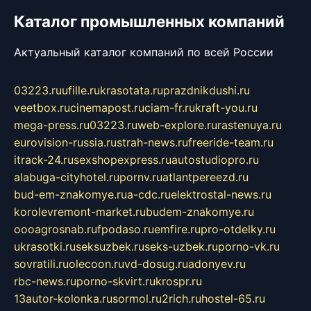
Каталог промышленных компаний
Актуальный каталог компаний по всей России
03223.ru
ufille.ru
krasotata.ru
prazdnikdushi.ru
veetbox.ru
cinemapost.ru
ciam-fr.ru
kraft-you.ru
mega-press.ru
03223.ru
web-explore.ru
rastenuya.ru
eurovision-russia.ru
strah-news.ru
freeride-team.ru
itrack-24.ru
sexshopexpress.ru
autostudiopro.ru
alabuga-cityhotel.ru
pornv.ru
atlantpereezd.ru
bud-em-znakomye.ru
a-cdc.ru
elektrostal-news.ru
korolevremont-market.ru
budem-znakomye.ru
oooagrosnab.ru
fpodaso.ru
emfire.ru
pro-otdelky.ru
ukrasotki.ru
seksuzbek.ru
seks-uzbek.ru
porno-vk.ru
sovratili.ru
olecoon.ru
vd-dosug.ru
adonyev.ru
rbc-news.ru
porno-skvirt.ru
krospr.ru
13autor-kolonka.ru
sormol.ru
2rich.ru
hostel-65.ru