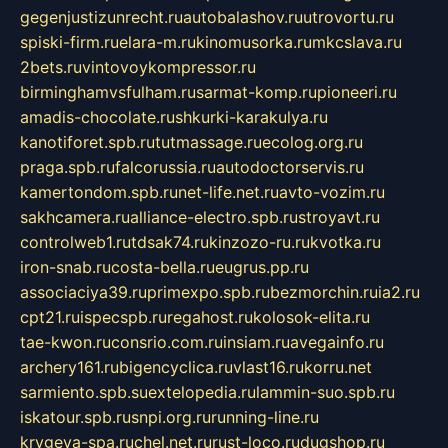
gegenjustizunrecht.ru
autobalashov.ru
utrovortu.ru
spiski-firm.ru
elara-m.ru
kinomusorka.ru
mkcslava.ru
2bets.ru
vintovoykompressor.ru
birminghamvsfulham.ru
sarmat-komp.ru
pioneeri.ru
amadis-chocolate.ru
shkurki-karakulya.ru
kanotiforet.spb.ru
tutmassage.ru
ecolog.org.ru
praga.spb.ru
falcorussia.ru
autodoctorservis.ru
kamertondom.spb.ru
net-life.net.ru
avto-vozim.ru
sakhcamera.ru
alliance-electro.spb.ru
stroyavt.ru
controlweb1.ru
tdsak74.ru
kinzozo-ru.ru
kvotka.ru
iron-snab.ru
costa-bella.ru
eugrus.pp.ru
associaciya39.ru
primexpo.spb.ru
bezmorchin.ru
ia2.ru
cpt21.ru
ispecspb.ru
regahost.ru
kolosok-elita.ru
tae-kwon.ru
consrio.com.ru
insiam.ru
avegainfo.ru
archery161.ru
bigencyclica.ru
vlast16.ru
korru.net
sarmiento.spb.su
extelopedia.ru
lammin-suo.spb.ru
iskatour.spb.ru
snpi.org.ru
running-line.ru
krygeva-spa.ru
chel.net.ru
rust-loco.ru
dugshop.ru