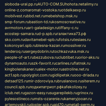
sloboda-ural.pp.ru
AUTO-COM.SU
hohota.net
alimy.ru
online-z.com
aromat-vostoka.ru
otdelkaexp.ru
mobilvest.ru
bbd.net.ru
mebelshop.msk.ru
smp-forum.ru
bastion-td.ru
kosmoscreative.ru
avrmotors.ru
art-galadesign.ru
tiffany-c.ru
ecostep-samara.ru
d-p.spb.ru
галактика73.рф
sko.com.ru
davitamebel-spb.ru
fotsis.ru
tesiaes.ru
kokoroyari.spb.ru
blesna-kazan.ru
mossilver.ru
lenderoq.ru
sergeydobrin.ru
tochkazvuka.msk.ru
people-of-art.ru
bezzubova.ru
clubtibet.ru
orior-aks.ru
dynamoauto.ru
szk-favorit.ru
carlines.ru
flatnsk.ru
kingbolenskaner.ru
alex-motor.ru
astroline.net.ru
act1.spb.ru
polyglot.com.ru
gidlipetsk.ru
ooo-driada.ru
detsad125.ru
mir-zdoroviya.ru
bruslanovo.ru
siterem.ru
council.spb.ru
лодкипатриот.рф
kafekolizey.ru
iclub.net.ru
gazon-easy.ru
sugarepilekb.ru
grinox.ru
pylesostineco.ru
msts-ozarenie.ru
kameryjooan.ru
artemovskij.ru
dopler.spb.ru
aid70.ru
metall-perm.ru