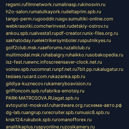
regsmi.ru
filmnetwork.ru
malinasp.ru
kinosvin.ru
h2o-salon.ru
malutkayork.ru
deltaprim.spb.ru
tango-perm.ru
gooddir.ru
sgv.su
multiki-online.com
webkrasotki.com
cherinvest.ru
detskiy-ostrov.ru
ankou.spb.ru
alvesta1.ru
pdf-creator.ru
nix-files.org.ru
sakhatoday.ru
elektrikersymboler.ru
sputnikyes.ru
golf2club.msk.ru
aeforums.ru
zallclub.ru
multimodal.msk.ru
habaigry.ru
haikko.ru
sobakopedia.ru
isz-fest.ru
ewnc.info
screensaver-clock.net.ru
volnav.spb.ru
comnat.ru
npf.net.ru
7bit.pp.ru
kalugatur.ru
tesiaes.ru
card.com.ru
kazanka.spb.ru
gildiya-kuznecov.ru
kameryboavision.ru
griffoncom.spb.ru
fabrika-emotsiy.ru
PARK-MATROSOVA.RU
agat.spb.ru
avtoyurist-moskva1.ru
hardware.org.ru
схема-авто.рф
dg-lab.ru
angrup.ru
recruiter.spb.ru
music8.spb.ru
krsk124.ru
kubok.spb.ru
romanofforex.ru
analitikaplus.ru
spyonline.ru
zosikamery.ru