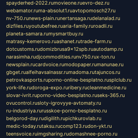
spayderhed-2022.ru
movieone.ru
evro-dez.ru
webamator.ru
ma-absolut1.ru
avtopomosch27.ru
nv-750.ru
news-plain.ru
nertansaga.ru
delanalad.ru
dizfiles.ru
youtubefree.ru
aria-family.ru
roadli.ru
planeta-samara.ru
mysmartbuy.ru
matrasy-kemerovo.ru
ashanet.ru
trade-farm.ru
dotcustoms.ru
domizbrusa9x12spb.ru
autodamp.ru
narasimha.ru
djcommodities.ru
nv750.ru
x-ton.ru
newsplain.ru
cardvoice.ru
modopaper.ru
manunae.ru
gbget.ru
alfeihavsalnassr.ru
madoma.ru
tajuncos.ru
petrovkasports.ru
porno-online-besplatno.ru
splclub.ru
york-life.ru
doroga-expo.ru
ribery.ru
cleanmedicine.ru
slovar-ivrit.ru
porno-video-besplatno.ru
seks-365.ru
ovucontrol.ru
sloty-igrovyye-avtomaty.ru
ru-industriya.ru
russkoe-porno-besplatno.ru
belgorod-day.ru
digilith.ru
pichkurovlab.ru
medic-today.ru
taksu.ru
comp123.ru
don-ykt.ru
teensvoice.ru
imgsharing.ru
domashnee-porno.ru