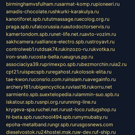
birminghamvsfulham.ru
sarmat-komp.ru
pioneeri.ru
amadis-chocolate.ru
shkurki-karakulya.ru
kanotiforet.spb.ru
tutmassage.ru
ecolog.org.ru
praga.spb.ru
falcorussia.ru
autodoctorservis.ru
kamertondom.spb.ru
net-life.net.ru
avto-vozim.ru
sakhcamera.ru
alliance-electro.spb.ru
stroyavt.ru
controlweb1.ru
tdsak74.ru
kinzozo-ru.ru
kvotka.ru
iron-snab.ru
costa-bella.ru
eugrus.pp.ru
associaciya39.ru
primexpo.spb.ru
bezmorchin.ru
ia2.ru
cpt21.ru
ispecspb.ru
regahost.ru
kolosok-elita.ru
tae-kwon.ru
consrio.com.ru
insiam.ru
avegainfo.ru
archery161.ru
bigencyclica.ru
vlast16.ru
korru.net
sarmiento.spb.su
extelopedia.ru
lammin-suo.spb.ru
iskatour.spb.ru
snpi.org.ru
running-line.ru
krygeva-spa.ru
chel.net.ru
rust-loco.ru
dugshop.ru
hl-beta.spb.ru
school494.spb.ru
mymubaby.ru
epoha-metalband.ru
ngr.spb.ru
rusgosnews.com
dieselvostok.ru
24hostel.msk.ru
w-dev.ru
f-ship.ru