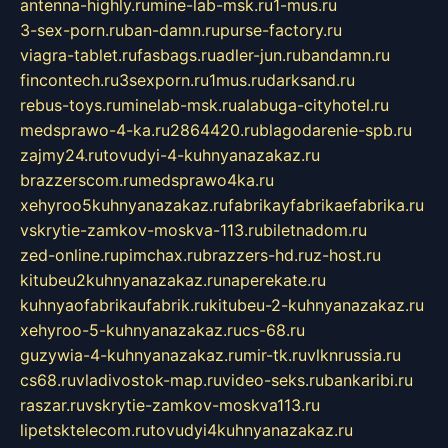
antenna-highly.ru
mine-lab-msk.ru
1-mus.ru
3-sex-porn.ru
ban-damn.ru
purse-factory.ru
viagra-tablet.ru
fasbags.ru
adler-jun.ru
bandamn.ru
fincontech.ru
3sexporn.ru
1mus.ru
darksand.ru
rebus-toys.ru
minelab-msk.ru
alabuga-cityhotel.ru
medsprawo-4-ka.ru
2864420.ru
blagodarenie-spb.ru
zajmy24.ru
tovudyi-4-kuhnyanazakaz.ru
brazzerscom.ru
medsprawo4ka.ru
xehyroo5kuhnyanazakaz.ru
fabrikayfabrikaefabrika.ru
vskrytie-zamkov-moskva-113.ru
biletnadom.ru
zed-online.ru
pimchax.ru
brazzers-hd.ru
z-host.ru
kitubeu2kuhnyanazakaz.ru
naperekate.ru
kuhnyaofabrikaufabrik.ru
kitubeu-2-kuhnyanazakaz.ru
xehyroo-5-kuhnyanazakaz.ru
cs-68.ru
guzywia-4-kuhnyanazakaz.ru
mir-tk.ru
vlknrussia.ru
cs68.ru
vladivostok-map.ru
video-seks.ru
bankaribi.ru
raszar.ru
vskrytie-zamkov-moskva113.ru
lipetsktelecom.ru
tovudyi4kuhnyanazakaz.ru