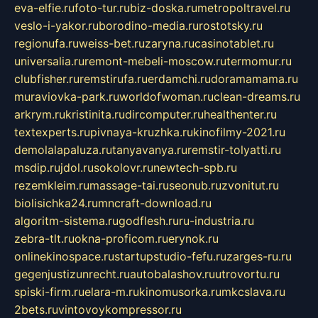
eva-elfie.ru
foto-tur.ru
biz-doska.ru
metropoltravel.ru
veslo-i-yakor.ru
borodino-media.ru
rostotsky.ru
regionufa.ru
weiss-bet.ru
zaryna.ru
casinotablet.ru
universalia.ru
remont-mebeli-moscow.ru
termomur.ru
clubfisher.ru
remstirufa.ru
erdamchi.ru
doramamama.ru
muraviovka-park.ru
worldofwoman.ru
clean-dreams.ru
arkrym.ru
kristinita.ru
dircomputer.ru
healthenter.ru
textexperts.ru
pivnaya-kruzhka.ru
kinofilmy-2021.ru
demolalapaluza.ru
tanyavanya.ru
remstir-tolyatti.ru
msdip.ru
jdol.ru
sokolovr.ru
newtech-spb.ru
rezemkleim.ru
massage-tai.ru
seonub.ru
zvonitut.ru
biolisichka24.ru
mncraft-download.ru
algoritm-sistema.ru
godflesh.ru
ru-industria.ru
zebra-tlt.ru
okna-proficom.ru
erynok.ru
onlinekinospace.ru
startupstudio-fefu.ru
zarges-ru.ru
gegenjustizunrecht.ru
autobalashov.ru
utrovortu.ru
spiski-firm.ru
elara-m.ru
kinomusorka.ru
mkcslava.ru
2bets.ru
vintovoykompressor.ru