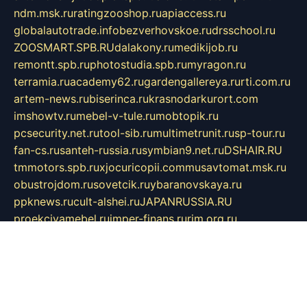
ndm.msk.ru
ratingzooshop.ru
apiaccess.ru
globalautotrade.info
bezverhovskoe.ru
drsschool.ru
ZOOSMART.SPB.RU
dalakony.ru
medikijob.ru
remontt.spb.ru
photostudia.spb.ru
myragon.ru
terramia.ru
academy62.ru
gardengallereya.ru
rti.com.ru
artem-news.ru
biserinca.ru
krasnodarkurort.com
imshowtv.ru
mebel-v-tule.ru
mobtopik.ru
pcsecurity.net.ru
tool-sib.ru
multimetrunit.ru
sp-tour.ru
fan-cs.ru
santeh-russia.ru
symbian9.net.ru
DSHAIR.RU
tmmotors.spb.ru
xjocuricopii.com
musavtomat.msk.ru
obustrojdom.ru
sovetcik.ru
ybaranovskaya.ru
ppknews.ru
cult-alshei.ru
JAPANRUSSIA.RU
proekciyamebel.ru
imper-finans.ru
rim.org.ru
glamourai.ru
brassminus.ru
zabor-pro.ru
ftn.pp.ru
dorogoe58.ru
laimengpacker.ru
kuzova-zapchasti.ru
sageerp.ru
taxodrom.ru
dsrazvitie.ru
hardcity.net.ru
ratinghomegames.ru
topservice25.ru
gubernyan.ru
gtglasslined.ru
ii4.ru
tssport.spb.ru
andorra24.com