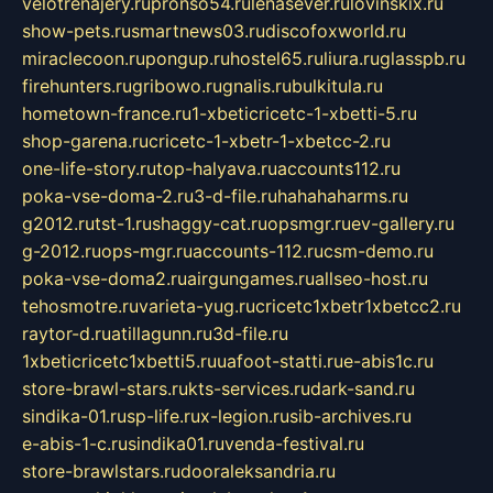
velotrenajery.ru
pronso54.ru
lenasever.ru
lovinskix.ru
show-pets.ru
smartnews03.ru
discofoxworld.ru
miraclecoon.ru
pongup.ru
hostel65.ru
liura.ru
glasspb.ru
firehunters.ru
gribowo.ru
gnalis.ru
bulkitula.ru
hometown-france.ru
1-xbeticricetc-1-xbetti-5.ru
shop-garena.ru
cricetc-1-xbetr-1-xbetcc-2.ru
one-life-story.ru
top-halyava.ru
accounts112.ru
poka-vse-doma-2.ru
3-d-file.ru
hahahaharms.ru
g2012.ru
tst-1.ru
shaggy-cat.ru
opsmgr.ru
ev-gallery.ru
g-2012.ru
ops-mgr.ru
accounts-112.ru
csm-demo.ru
poka-vse-doma2.ru
airgungames.ru
allseo-host.ru
tehosmotre.ru
varieta-yug.ru
cricetc1xbetr1xbetcc2.ru
raytor-d.ru
atillagunn.ru
3d-file.ru
1xbeticricetc1xbetti5.ru
uafoot-statti.ru
e-abis1c.ru
store-brawl-stars.ru
kts-services.ru
dark-sand.ru
sindika-01.ru
sp-life.ru
x-legion.ru
sib-archives.ru
e-abis-1-c.ru
sindika01.ru
venda-festival.ru
store-brawlstars.ru
dooraleksandria.ru