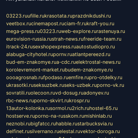
03223.ru
ufille.ru
krasotata.ru
prazdnikdushi.ru
veetbox.ru
cinemapost.ru
ciam-fr.ru
kraft-you.ru
mega-press.ru
03223.ru
web-explore.ru
rastenuya.ru
eurovision-russia.ru
strah-news.ru
freeride-team.ru
itrack-24.ru
sexshopexpress.ru
autostudiopro.ru
alabuga-cityhotel.ru
pornv.ru
atlantpereezd.ru
bud-em-znakomye.ru
a-cdc.ru
elektrostal-news.ru
korolevremont-market.ru
budem-znakomye.ru
oooagrosnab.ru
fpodaso.ru
emfire.ru
pro-otdelky.ru
ukrasotki.ru
seksuzbek.ru
seks-uzbek.ru
porno-vk.ru
sovratili.ru
olecoon.ru
vd-dosug.ru
adonyev.ru
rbc-news.ru
porno-skvirt.ru
krospr.ru
13autor-kolonka.ru
sormol.ru
2rich.ru
hostel-65.ru
hostserve.ru
porno-na-russkom.ru
mishinlab.ru
neznobi.ru
bigfatcc.ru
habble.ru
starbucksvia.ru
delfinet.ru
silvernano.ru
elestal.ru
vektor-doroga.ru