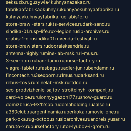
seksuzb.ru
guzywia4kuhnyanazakaz.ru
fabrikaofabrikaokuhny.ru
kuhnyaekuhnyaafabrika.ru
kuhnyaykuhnyayfabrika.ru
e-abis1c.ru
store-brawl-stars.ru
kts-services.ru
dark-sand.ru
sindika-01.ru
sp-life.ru
x-legion.ru
sib-archives.ru
e-abis-1-c.ru
sindika01.ru
venda-festival.ru
store-brawlstars.ru
dooraleksandria.ru
antenna-highly.ru
mine-lab-msk.ru
1-mus.ru
3-sex-porn.ru
ban-damn.ru
purse-factory.ru
viagra-tablet.ru
fasbags.ru
adler-jun.ru
bandamn.ru
fincontech.ru
3sexporn.ru
1mus.ru
darksand.ru
rebus-toys.ru
minelab-msk.ru
rtdco.ru
seo-prodvizhenie-sajtov-stroitelnyh-kompanij.ru
card-voice.ru
rulonnyygazon177.ru
snow-guard.ru
domizbrusa-9x12spb.ru
demaholding.ru
aalse.ru
a380club.ru
argentinamia.ru
perkoka.ru
movie-one.ru
perk-oka.ru
g-octopus.ru
sibarchives.ru
andreislyusar.ru
naruto-x.ru
pursefactory.ru
tor-lyubov-i-grom.ru