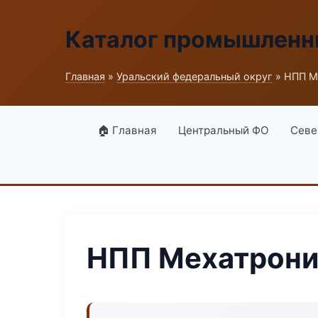
Каталог промышленн
Главная
»
Уральский федеральный округ
» НПП М
🏠 Главная
Центральный ФО
Севе
НПП Мехатрони