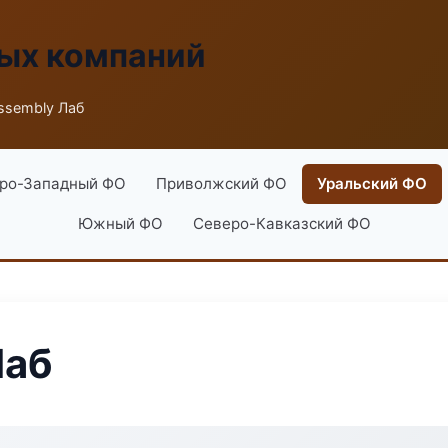
ых компаний
ssembly Лаб
ро-Западный ФО
Приволжский ФО
Уральский ФО
Южный ФО
Северо-Кавказский ФО
Лаб