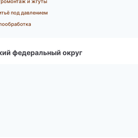
тромонтаж и жгуты
итьё под давлением
ллообработка
ский федеральный округ