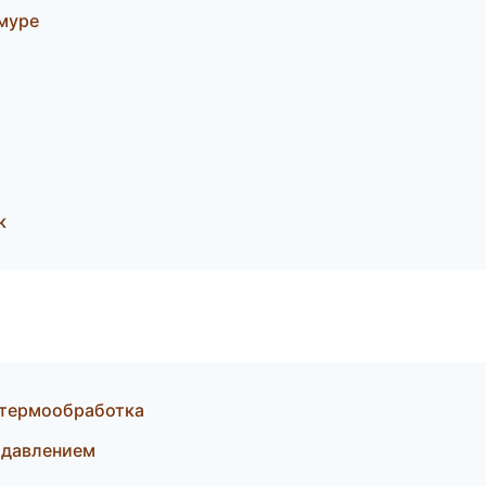
муре
к
 термообработка
д давлением