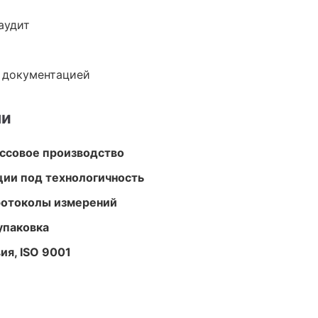
аудит
е документацией
ми
ассовое производство
ции под технологичность
ротоколы измерений
упаковка
ия, ISO 9001